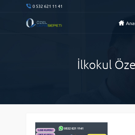
0 532 621 11 41
Ana
İlkokul Öz