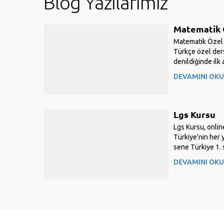
Blog Yazılarımız
Matematik 
Matematik Özel D
Türkçe özel ders
denildiğinde ilk
birtanesidir Öze
DEVAMINI OK
çok fazla öğret
tecrübeli bir...
Lgs Kursu
Lgs Kursu, onlin
Türkiye’nin her 
sene Türkiye 1. 
veya sadece bire
DEVAMINI OK
oluyoruz. Sadec
fen...