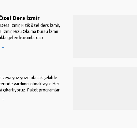
Özel Ders İzmir
ers İzmir, Fizik özel ders İzmir,
 İzmir, Hızlı Okuma Kursu İzmir
 akla gelen kurumlardan
l Ders Sepeti. İzmir ve çevresinde
U →
meni bulunmaktadır. Tamamen
e veya yüz yüze olacak şekilde
yerinde yardımcı olmaktayız. Her
si çıkartıyoruz. Paket programlar
ysel tek ders şekilde yardımcı
U →
e matematik, sadece Türkçe veya