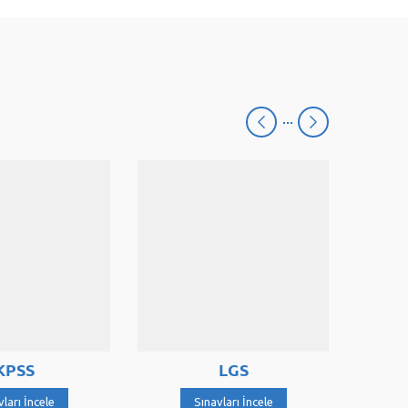
S
LGS
ncele
Sınavları İncele
Sınav