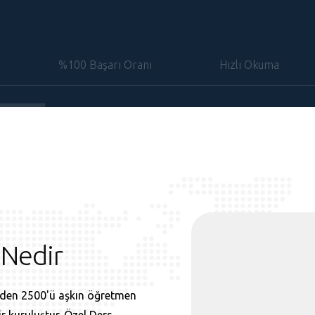
%100 Başarı Oranı
Hızlı Okuma
 Nedir
inden 2500'ü aşkın öğretmen