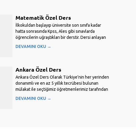
Matematik Özel Ders
İlkokuldan başlayıp üniversite son sınıfa kadar
hatta sonrasında Kpss, Ales gibi sınavlarda
öğrencilerin uğraştıkları bir derstir. Dersi anlayan
öğrenciler için kolay anlamayan öğrenciler için
DEVAMINI OKU →
gerçekten zor bir derstir. Bu yüzden birçok
öğrenci matematik özel ders...
Ankara Özel Ders
Ankara Özel Ders Olarak Türkiye’nin her yerinden
donanımlı ve en az 5 yıllık tecrübesi bulunan
mülakat ile seçtiğimiz öğretmenlerimiz tarafından
sizlere kaliteli eğitim hizmeti sağlıyoruz. İlkokul,
DEVAMINI OKU →
ortaokul, lise derslerine yardımcı aynı zamanda
ayt, tyt, lgs,...