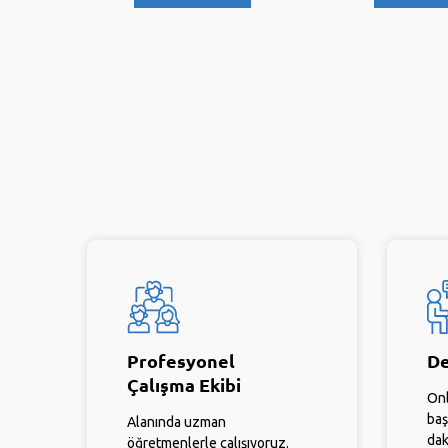
Profesyonel
De
Çalışma Ekibi
Onl
baş
Alanında uzman
dak
öğretmenlerle çalışıyoruz.