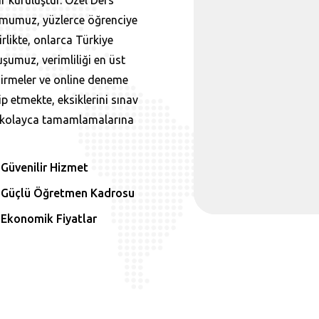
r kuruluştur. Özel Ders
şumumuz, yüzlerce öğrenciye
rlikte, onlarca Türkiye
uşumuz, verimliliği en üst
irmeler ve online deneme
kip etmekte, eksiklerini sınav
ek kolayca tamamlamalarına
Güvenilir Hizmet
Güçlü Öğretmen Kadrosu
Ekonomik Fiyatlar