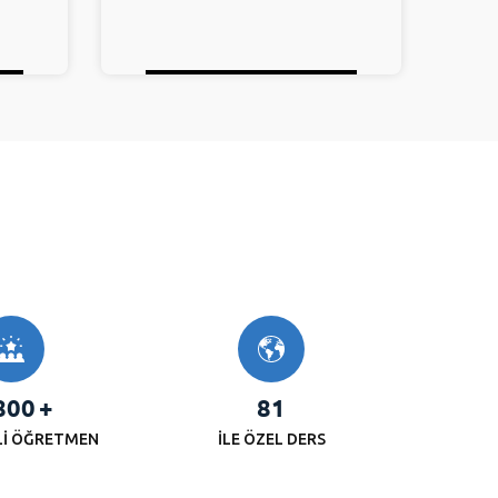
800
+
81
Lİ ÖĞRETMEN
İLE ÖZEL DERS