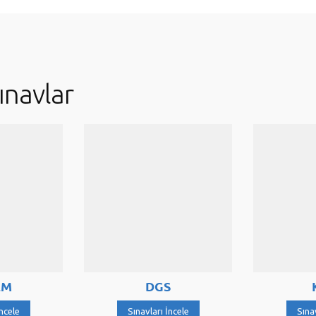
ınavlar
DGS
KPS
Sınavları İncele
Sınavları İ