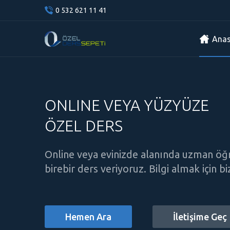
0 532 621 11 41
Anas
ONLINE VEYA YÜZYÜZE
ÖZEL DERS
Online veya evinizde alanında uzman öğ
birebir ders veriyoruz. Bilgi almak için b
Hemen Ara
İletişime Geç