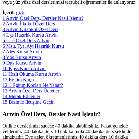
veya yüz yüze özel derslerimizi tecrübeli öğretmenler ile anlatıyoruz.
İçerik
gizle
1
Artvin Özel Ders, Dersler Nasıl İşlenir?
2
Artvin İlkokul Özel Ders
3
Artvin Ortaokul Özel Ders
4
Lgs Hazırlık Kursu Artvin
5
Lise Özel Ders Artvin
6
Msü, Tyt ,Ayt Hazırlık Kursu
7
Ales Kursu Artvin
8
Yös Kursu Artvin
9
Dgs Kursu Artvin
10
Kpss Kursu Artvin
11
Hızlı Okuma Kursu Artvin
12
Eğitim Koçu
12.1
Eğitim Koçları Ne Yapar?
13
Artvin Özel Ders Ücretleri
14
Merak Edilenler
15
Bizimle İletişime Geçin
Artvin Özel Ders, Dersler Nasıl İşlenir?
Online derslerimizi sadece 40 dakika alabilirsiniz. Fakat genelde
velilerimiz 40 dakika ders 10 dakika mola 40 dakika ders şeklinde
almaktadır. Eve gelen öğretmenlerimiz 40 dakika ders 10 dakika