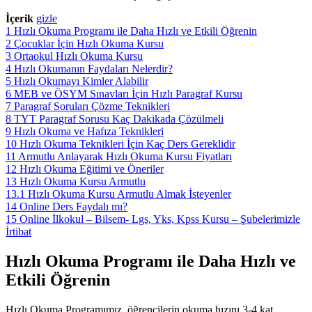
İçerik
gizle
1
Hızlı Okuma Programı ile Daha Hızlı ve Etkili Öğrenin
2
Çocuklar İçin Hızlı Okuma Kursu
3
Ortaokul Hızlı Okuma Kursu
4
Hızlı Okumanın Faydaları Nelerdir?
5
Hızlı Okumayı Kimler Alabilir
6
MEB ve ÖSYM Sınavları İçin Hızlı Paragraf Kursu
7
Paragraf Soruları Çözme Teknikleri
8
TYT Paragraf Sorusu Kaç Dakikada Çözülmeli
9
Hızlı Okuma ve Hafıza Teknikleri
10
Hızlı Okuma Teknikleri İçin Kaç Ders Gereklidir
11
Armutlu Anlayarak Hızlı Okuma Kursu Fiyatları
12
Hızlı Okuma Eğitimi ve Öneriler
13
Hızlı Okuma Kursu Armutlu
13.1
Hızlı Okuma Kursu Armutlu Almak İsteyenler
14
Online Ders Faydalı mı?
15
Online İlkokul – Bilsem- Lgs, Yks, Kpss Kursu – Şubelerimizle
İrtibat
Hızlı Okuma Programı ile Daha Hızlı ve
Etkili Öğrenin
Hızlı Okuma Programımız, öğrencilerin okuma hızını 3-4 kat