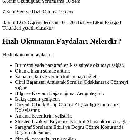
6.Sınıf Okuduğunu Yorumlama 10 ders
7.Sınıf Seri ve Hızlı Okuma 10 ders
8.Sınıf LGS Öğrencileri için 10 – 20 Hızlı ve Etkin Paragraf
Taktikleri yeterli olacaktır.
Hızlı Okumanın Faydaları Nelerdir?
Hızlı okumanın faydaları :
Bir metni yada paragrafı en kısa sürede okumayı sağlar.
Okuma hızını süratle arttırır.
Zamanı etkili ve verimli kullanmayı öğretir.
Okul Başarısını Arttırarak Soruları Odaklanarak Çözmeyi
sağlar.
Bilgi ve Kavram Dağarcığınızı Zenginleştirir.
Bakış açısını genişletir.
Düzenli Olarak Kitap Okuma Alışkanlığı Edinmenizi
Kolaylaştırır.
Anlama becerilerini geliştirir.
Stresten Uzak ve Beyninizi Kontrol Altına almanızı sağlar.
Paragraf Sorularını Etkili ve Doğru Çözme Konusunda
Başarılı olursunuz.
Mesleki yaşamda beceri sağlar.