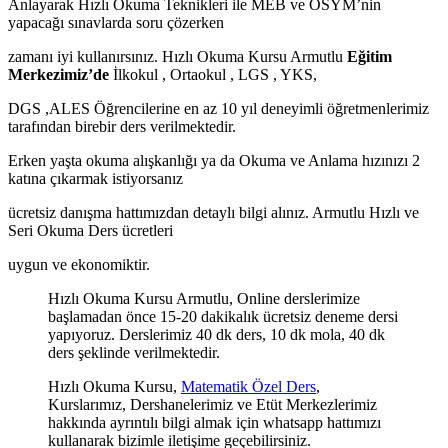
Anlayarak Hızlı Okuma Teknikleri ile MEB ve ÖSYM’nin
yapacağı sınavlarda soru çözerken
zamanı iyi kullanırsınız. Hızlı Okuma Kursu Armutlu
Eğitim
Merkezimiz’de
İlkokul , Ortaokul , LGS , YKS,
DGS ,ALES Öğrencilerine en az 10 yıl deneyimli öğretmenlerimiz
tarafından birebir ders verilmektedir.
Erken yaşta okuma alışkanlığı ya da Okuma ve Anlama hızınızı 2
katına çıkarmak istiyorsanız
ücretsiz danışma hattımızdan detaylı bilgi alınız. Armutlu Hızlı ve
Seri Okuma Ders ücretleri
uygun ve ekonomiktir.
Hızlı Okuma Kursu Armutlu, Online derslerimize
başlamadan önce 15-20 dakikalık ücretsiz deneme dersi
yapıyoruz. Derslerimiz 40 dk ders, 10 dk mola, 40 dk
ders şeklinde verilmektedir.
Hızlı Okuma Kursu,
Matematik Özel Ders
,
Kurslarımız, Dershanelerimiz ve Etüt Merkezlerimiz
hakkında ayrıntılı bilgi almak için whatsapp hattımızı
kullanarak bizimle iletişime geçebilirsiniz.