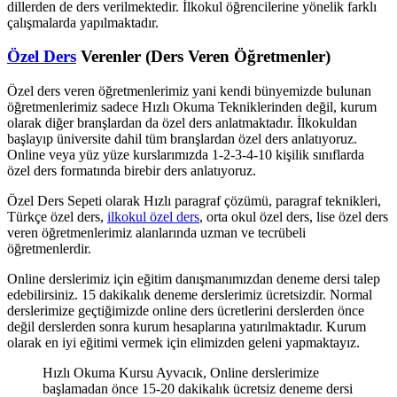
dillerden de ders verilmektedir. İlkokul öğrencilerine yönelik farklı
çalışmalarda yapılmaktadır.
Özel Ders
Verenler (Ders Veren Öğretmenler)
Özel ders veren öğretmenlerimiz yani kendi bünyemizde bulunan
öğretmenlerimiz sadece Hızlı Okuma Tekniklerinden değil, kurum
olarak diğer branşlardan da özel ders anlatmaktadır. İlkokuldan
başlayıp üniversite dahil tüm branşlardan özel ders anlatıyoruz.
Online veya yüz yüze kurslarımızda 1-2-3-4-10 kişilik sınıflarda
özel ders formatında birebir ders anlatıyoruz.
Özel Ders Sepeti olarak Hızlı paragraf çözümü, paragraf teknikleri,
Türkçe özel ders,
ilkokul özel ders
, orta okul özel ders, lise özel ders
veren öğretmenlerimiz alanlarında uzman ve tecrübeli
öğretmenlerdir.
Online derslerimiz için eğitim danışmanımızdan deneme dersi talep
edebilirsiniz. 15 dakikalık deneme derslerimiz ücretsizdir. Normal
derslerimize geçtiğimizde online ders ücretlerini derslerden önce
değil derslerden sonra kurum hesaplarına yatırılmaktadır. Kurum
olarak en iyi eğitimi vermek için elimizden geleni yapmaktayız.
Hızlı Okuma Kursu Ayvacık, Online derslerimize
başlamadan önce 15-20 dakikalık ücretsiz deneme dersi