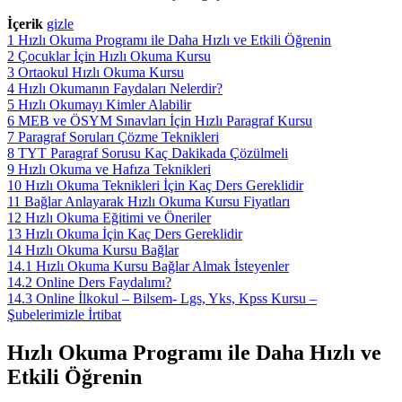
İçerik
gizle
1
Hızlı Okuma Programı ile Daha Hızlı ve Etkili Öğrenin
2
Çocuklar İçin Hızlı Okuma Kursu
3
Ortaokul Hızlı Okuma Kursu
4
Hızlı Okumanın Faydaları Nelerdir?
5
Hızlı Okumayı Kimler Alabilir
6
MEB ve ÖSYM Sınavları İçin Hızlı Paragraf Kursu
7
Paragraf Soruları Çözme Teknikleri
8
TYT Paragraf Sorusu Kaç Dakikada Çözülmeli
9
Hızlı Okuma ve Hafıza Teknikleri
10
Hızlı Okuma Teknikleri İçin Kaç Ders Gereklidir
11
Bağlar Anlayarak Hızlı Okuma Kursu Fiyatları
12
Hızlı Okuma Eğitimi ve Öneriler
13
Hızlı Okuma İçin Kaç Ders Gereklidir
14
Hızlı Okuma Kursu Bağlar
14.1
Hızlı Okuma Kursu Bağlar Almak İsteyenler
14.2
Online Ders Faydalımı?
14.3
Online İlkokul – Bilsem- Lgs, Yks, Kpss Kursu –
Şubelerimizle İrtibat
Hızlı Okuma Programı ile Daha Hızlı ve
Etkili Öğrenin