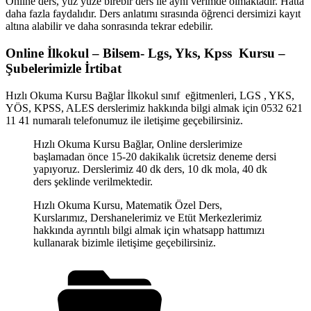
Online ders, yüz yüze birebir ders ile aynı verimde olmaktadır. Hatta
daha fazla faydalıdır. Ders anlatımı sırasında öğrenci dersimizi kayıt
altına alabilir ve daha sonrasında tekrar edebilir.
Online İlkokul – Bilsem- Lgs, Yks, Kpss Kursu –
Şubelerimizle İrtibat
Hızlı Okuma Kursu Bağlar İlkokul sınıf eğitmenleri, LGS , YKS,
YÖS, KPSS, ALES derslerimiz hakkında bilgi almak için 0532 621
11 41 numaralı telefonumuz ile iletişime geçebilirsiniz.
Hızlı Okuma Kursu Bağlar, Online derslerimize
başlamadan önce 15-20 dakikalık ücretsiz deneme dersi
yapıyoruz. Derslerimiz 40 dk ders, 10 dk mola, 40 dk
ders şeklinde verilmektedir.
Hızlı Okuma Kursu, Matematik Özel Ders,
Kurslarımız, Dershanelerimiz ve Etüt Merkezlerimiz
hakkında ayrıntılı bilgi almak için whatsapp hattımızı
kullanarak bizimle iletişime geçebilirsiniz.