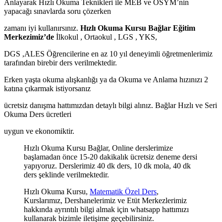
Anlayarak Hızlı Okuma Teknikleri ile MEB ve ÖSYM’nin
yapacağı sınavlarda soru çözerken
zamanı iyi kullanırsınız.
Hızlı Okuma Kursu Bağlar Eğitim
Merkezimiz’de
İlkokul , Ortaokul , LGS , YKS,
DGS ,ALES Öğrencilerine en az 10 yıl deneyimli öğretmenlerimiz
tarafından birebir ders verilmektedir.
Erken yaşta okuma alışkanlığı ya da Okuma ve Anlama hızınızı 2
katına çıkarmak istiyorsanız
ücretsiz danışma hattımızdan detaylı bilgi alınız. Bağlar Hızlı ve Seri
Okuma Ders ücretleri
uygun ve ekonomiktir.
Hızlı Okuma Kursu Bağlar, Online derslerimize
başlamadan önce 15-20 dakikalık ücretsiz deneme dersi
yapıyoruz. Derslerimiz 40 dk ders, 10 dk mola, 40 dk
ders şeklinde verilmektedir.
Hızlı Okuma Kursu,
Matematik Özel Ders
,
Kurslarımız, Dershanelerimiz ve Etüt Merkezlerimiz
hakkında ayrıntılı bilgi almak için whatsapp hattımızı
kullanarak bizimle iletişime geçebilirsiniz.