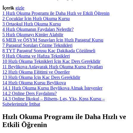
İçerik
gizle
1
Hızlı Okuma Programı ile Daha Hızlı ve Etkili Öğrenin
2
Çocuklar İçin Hızlı Okuma Kursu
3
Ortaokul Hızlı Okuma Kursu
4
Hızlı Okumanın Faydaları Nelerdir?
5
Hızlı Okumayı Kimler Alabilir
6
MEB ve ÖSYM Sınavları İçin Hızlı Paragraf Kursu
7
Paragraf Soruları Çözme Teknikleri
8
TYT Paragraf Sorusu Kaç Dakikada Çözülmeli
9
Hızlı Okuma ve Hafıza Teknikleri
10
Hızlı Okuma Teknikleri İçin Kaç Ders Gereklidir
11
Beylikova Anlayarak Hızlı Okuma Kursu Fiyatları
12
Hızlı Okuma Eğitimi ve Öneriler
13
Hızlı Okuma İçin Kaç Ders Gereklidir
14
Hızlı Okuma Kursu Beylikova
14.1
Hızlı Okuma Kursu Beylikova Almak İsteyenler
14.2
Online Ders Faydalımı?
14.3
Online İlkokul – Bilsem- Lgs, Yks, Kpss Kursu –
Şubelerimizle İrtibat
Hızlı Okuma Programı ile Daha Hızlı ve
Etkili Öğrenin