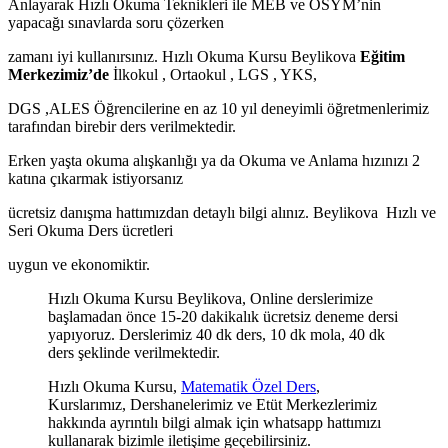
Anlayarak Hızlı Okuma Teknikleri ile MEB ve ÖSYM’nin
yapacağı sınavlarda soru çözerken
zamanı iyi kullanırsınız. Hızlı Okuma Kursu Beylikova
Eğitim
Merkezimiz’de
İlkokul , Ortaokul , LGS , YKS,
DGS ,ALES Öğrencilerine en az 10 yıl deneyimli öğretmenlerimiz
tarafından birebir ders verilmektedir.
Erken yaşta okuma alışkanlığı ya da Okuma ve Anlama hızınızı 2
katına çıkarmak istiyorsanız
ücretsiz danışma hattımızdan detaylı bilgi alınız. Beylikova Hızlı ve
Seri Okuma Ders ücretleri
uygun ve ekonomiktir.
Hızlı Okuma Kursu Beylikova, Online derslerimize
başlamadan önce 15-20 dakikalık ücretsiz deneme dersi
yapıyoruz. Derslerimiz 40 dk ders, 10 dk mola, 40 dk
ders şeklinde verilmektedir.
Hızlı Okuma Kursu,
Matematik Özel Ders
,
Kurslarımız, Dershanelerimiz ve Etüt Merkezlerimiz
hakkında ayrıntılı bilgi almak için whatsapp hattımızı
kullanarak bizimle iletişime geçebilirsiniz.