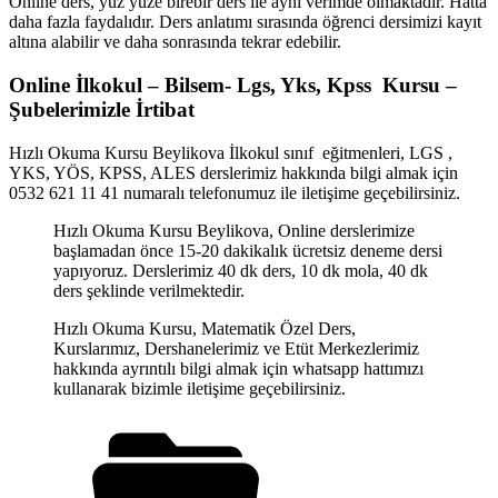
Online ders, yüz yüze birebir ders ile aynı verimde olmaktadır. Hatta
daha fazla faydalıdır. Ders anlatımı sırasında öğrenci dersimizi kayıt
altına alabilir ve daha sonrasında tekrar edebilir.
Online İlkokul – Bilsem- Lgs, Yks, Kpss Kursu –
Şubelerimizle İrtibat
Hızlı Okuma Kursu Beylikova İlkokul sınıf eğitmenleri, LGS ,
YKS, YÖS, KPSS, ALES derslerimiz hakkında bilgi almak için
0532 621 11 41 numaralı telefonumuz ile iletişime geçebilirsiniz.
Hızlı Okuma Kursu Beylikova, Online derslerimize
başlamadan önce 15-20 dakikalık ücretsiz deneme dersi
yapıyoruz. Derslerimiz 40 dk ders, 10 dk mola, 40 dk
ders şeklinde verilmektedir.
Hızlı Okuma Kursu, Matematik Özel Ders,
Kurslarımız, Dershanelerimiz ve Etüt Merkezlerimiz
hakkında ayrıntılı bilgi almak için whatsapp hattımızı
kullanarak bizimle iletişime geçebilirsiniz.