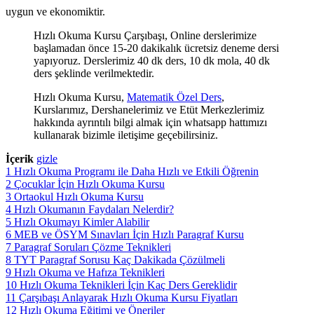
uygun ve ekonomiktir.
Hızlı Okuma Kursu Çarşıbaşı, Online derslerimize
başlamadan önce 15-20 dakikalık ücretsiz deneme dersi
yapıyoruz. Derslerimiz 40 dk ders, 10 dk mola, 40 dk
ders şeklinde verilmektedir.
Hızlı Okuma Kursu,
Matematik Özel Ders
,
Kurslarımız, Dershanelerimiz ve Etüt Merkezlerimiz
hakkında ayrıntılı bilgi almak için whatsapp hattımızı
kullanarak bizimle iletişime geçebilirsiniz.
İçerik
gizle
1
Hızlı Okuma Programı ile Daha Hızlı ve Etkili Öğrenin
2
Çocuklar İçin Hızlı Okuma Kursu
3
Ortaokul Hızlı Okuma Kursu
4
Hızlı Okumanın Faydaları Nelerdir?
5
Hızlı Okumayı Kimler Alabilir
6
MEB ve ÖSYM Sınavları İçin Hızlı Paragraf Kursu
7
Paragraf Soruları Çözme Teknikleri
8
TYT Paragraf Sorusu Kaç Dakikada Çözülmeli
9
Hızlı Okuma ve Hafıza Teknikleri
10
Hızlı Okuma Teknikleri İçin Kaç Ders Gereklidir
11
Çarşıbaşı Anlayarak Hızlı Okuma Kursu Fiyatları
12
Hızlı Okuma Eğitimi ve Öneriler