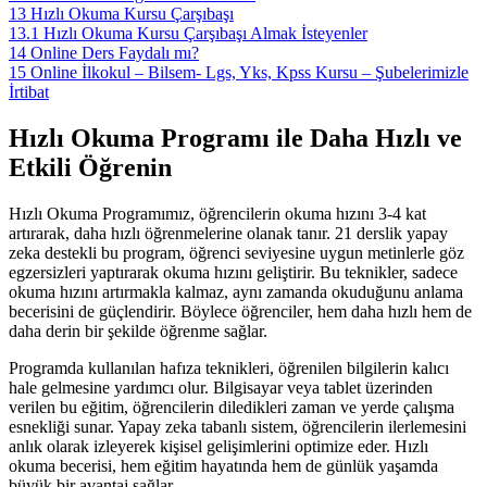
13
Hızlı Okuma Kursu Çarşıbaşı
13.1
Hızlı Okuma Kursu Çarşıbaşı Almak İsteyenler
14
Online Ders Faydalı mı?
15
Online İlkokul – Bilsem- Lgs, Yks, Kpss Kursu – Şubelerimizle
İrtibat
Hızlı Okuma Programı ile Daha Hızlı ve
Etkili Öğrenin
Hızlı Okuma Programımız, öğrencilerin okuma hızını 3-4 kat
artırarak, daha hızlı öğrenmelerine olanak tanır. 21 derslik yapay
zeka destekli bu program, öğrenci seviyesine uygun metinlerle göz
egzersizleri yaptırarak okuma hızını geliştirir. Bu teknikler, sadece
okuma hızını artırmakla kalmaz, aynı zamanda okuduğunu anlama
becerisini de güçlendirir. Böylece öğrenciler, hem daha hızlı hem de
daha derin bir şekilde öğrenme sağlar.
Programda kullanılan hafıza teknikleri, öğrenilen bilgilerin kalıcı
hale gelmesine yardımcı olur. Bilgisayar veya tablet üzerinden
verilen bu eğitim, öğrencilerin diledikleri zaman ve yerde çalışma
esnekliği sunar. Yapay zeka tabanlı sistem, öğrencilerin ilerlemesini
anlık olarak izleyerek kişisel gelişimlerini optimize eder. Hızlı
okuma becerisi, hem eğitim hayatında hem de günlük yaşamda
büyük bir avantaj sağlar.