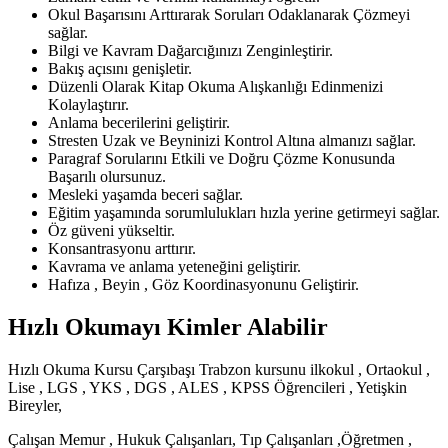
Okul Başarısını Arttırarak Soruları Odaklanarak Çözmeyi
sağlar.
Bilgi ve Kavram Dağarcığınızı Zenginleştirir.
Bakış açısını genişletir.
Düzenli Olarak Kitap Okuma Alışkanlığı Edinmenizi
Kolaylaştırır.
Anlama becerilerini geliştirir.
Stresten Uzak ve Beyninizi Kontrol Altına almanızı sağlar.
Paragraf Sorularını Etkili ve Doğru Çözme Konusunda
Başarılı olursunuz.
Mesleki yaşamda beceri sağlar.
Eğitim yaşamında sorumlulukları hızla yerine getirmeyi sağlar.
Öz güveni yükseltir.
Konsantrasyonu arttırır.
Kavrama ve anlama yeteneğini geliştirir.
Hafıza , Beyin , Göz Koordinasyonunu Geliştirir.
Hızlı Okumayı Kimler Alabilir
Hızlı Okuma Kursu Çarşıbaşı Trabzon kursunu ilkokul , Ortaokul ,
Lise , LGS , YKS , DGS , ALES , KPSS Öğrencileri , Yetişkin
Bireyler,
Çalışan Memur , Hukuk Çalışanları, Tıp Çalışanları ,Öğretmen ,