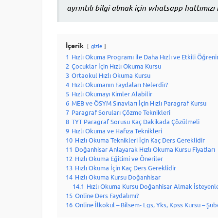
ayrıntılı bilgi almak için whatsapp hattımızı 
İçerik
gizle
1
Hızlı Okuma Programı ile Daha Hızlı ve Etkili Öğreni
2
Çocuklar İçin Hızlı Okuma Kursu
3
Ortaokul Hızlı Okuma Kursu
4
Hızlı Okumanın Faydaları Nelerdir?
5
Hızlı Okumayı Kimler Alabilir
6
MEB ve ÖSYM Sınavları İçin Hızlı Paragraf Kursu
7
Paragraf Soruları Çözme Teknikleri
8
TYT Paragraf Sorusu Kaç Dakikada Çözülmeli
9
Hızlı Okuma ve Hafıza Teknikleri
10
Hızlı Okuma Teknikleri İçin Kaç Ders Gereklidir
11
Doğanhisar Anlayarak Hızlı Okuma Kursu Fiyatları
12
Hızlı Okuma Eğitimi ve Öneriler
13
Hızlı Okuma İçin Kaç Ders Gereklidir
14
Hızlı Okuma Kursu Doğanhisar
14.1
Hızlı Okuma Kursu Doğanhisar Almak İsteyenl
15
Online Ders Faydalımı?
16
Online İlkokul – Bilsem- Lgs, Yks, Kpss Kursu – Şube