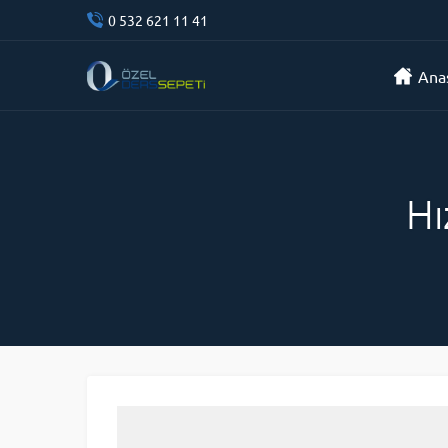
0 532 621 11 41
Ana
Hı