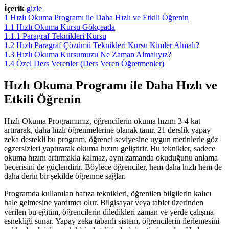
İçerik
gizle
1
Hızlı Okuma Programı ile Daha Hızlı ve Etkili Öğrenin
1.1
Hızlı Okuma Kursu Gökçeada
1.1.1
Paragraf Teknikleri Kursu
1.2
Hızlı Paragraf Çözümü Teknikleri Kursu Kimler Almalı?
1.3
Hızlı Okuma Kursumuzu Ne Zaman Almalıyız?
1.4
Özel Ders Verenler (Ders Veren Öğretmenler)
Hızlı Okuma Programı ile Daha Hızlı ve
Etkili Öğrenin
Hızlı Okuma Programımız, öğrencilerin okuma hızını 3-4 kat
artırarak, daha hızlı öğrenmelerine olanak tanır. 21 derslik yapay
zeka destekli bu program, öğrenci seviyesine uygun metinlerle göz
egzersizleri yaptırarak okuma hızını geliştirir. Bu teknikler, sadece
okuma hızını artırmakla kalmaz, aynı zamanda okuduğunu anlama
becerisini de güçlendirir. Böylece öğrenciler, hem daha hızlı hem de
daha derin bir şekilde öğrenme sağlar.
Programda kullanılan hafıza teknikleri, öğrenilen bilgilerin kalıcı
hale gelmesine yardımcı olur. Bilgisayar veya tablet üzerinden
verilen bu eğitim, öğrencilerin diledikleri zaman ve yerde çalışma
esnekliği sunar. Yapay zeka tabanlı sistem, öğrencilerin ilerlemesini