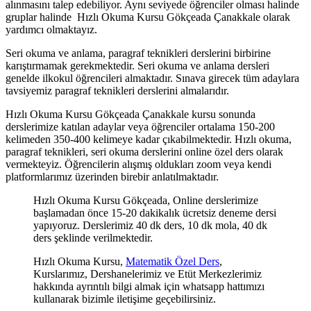
alınmasını talep edebiliyor. Aynı seviyede öğrenciler olması halinde
gruplar halinde Hızlı Okuma Kursu Gökçeada Çanakkale olarak
yardımcı olmaktayız.
Seri okuma ve anlama, paragraf teknikleri derslerini birbirine
karıştırmamak gerekmektedir. Seri okuma ve anlama dersleri
genelde ilkokul öğrencileri almaktadır. Sınava girecek tüm adaylara
tavsiyemiz paragraf teknikleri derslerini almalarıdır.
Hızlı Okuma Kursu Gökçeada Çanakkale kursu sonunda
derslerimize katılan adaylar veya öğrenciler ortalama 150-200
kelimeden 350-400 kelimeye kadar çıkabilmektedir. Hızlı okuma,
paragraf teknikleri, seri okuma derslerini online özel ders olarak
vermekteyiz. Öğrencilerin alışmış oldukları zoom veya kendi
platformlarımız üzerinden birebir anlatılmaktadır.
Hızlı Okuma Kursu Gökçeada, Online derslerimize
başlamadan önce 15-20 dakikalık ücretsiz deneme dersi
yapıyoruz. Derslerimiz 40 dk ders, 10 dk mola, 40 dk
ders şeklinde verilmektedir.
Hızlı Okuma Kursu,
Matematik Özel Ders
,
Kurslarımız, Dershanelerimiz ve Etüt Merkezlerimiz
hakkında ayrıntılı bilgi almak için whatsapp hattımızı
kullanarak bizimle iletişime geçebilirsiniz.