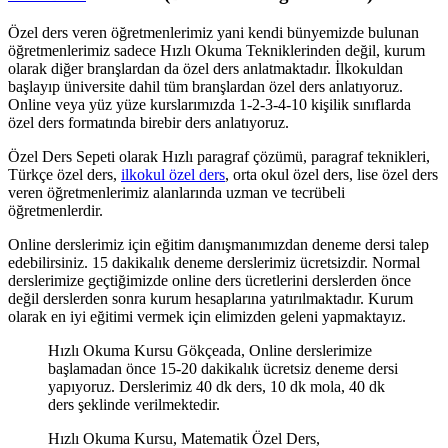
Özel ders veren öğretmenlerimiz yani kendi bünyemizde bulunan
öğretmenlerimiz sadece Hızlı Okuma Tekniklerinden değil, kurum
olarak diğer branşlardan da özel ders anlatmaktadır. İlkokuldan
başlayıp üniversite dahil tüm branşlardan özel ders anlatıyoruz.
Online veya yüz yüze kurslarımızda 1-2-3-4-10 kişilik sınıflarda
özel ders formatında birebir ders anlatıyoruz.
Özel Ders Sepeti olarak Hızlı paragraf çözümü, paragraf teknikleri,
Türkçe özel ders,
ilkokul özel ders
, orta okul özel ders, lise özel ders
veren öğretmenlerimiz alanlarında uzman ve tecrübeli
öğretmenlerdir.
Online derslerimiz için eğitim danışmanımızdan deneme dersi talep
edebilirsiniz. 15 dakikalık deneme derslerimiz ücretsizdir. Normal
derslerimize geçtiğimizde online ders ücretlerini derslerden önce
değil derslerden sonra kurum hesaplarına yatırılmaktadır. Kurum
olarak en iyi eğitimi vermek için elimizden geleni yapmaktayız.
Hızlı Okuma Kursu Gökçeada, Online derslerimize
başlamadan önce 15-20 dakikalık ücretsiz deneme dersi
yapıyoruz. Derslerimiz 40 dk ders, 10 dk mola, 40 dk
ders şeklinde verilmektedir.
Hızlı Okuma Kursu, Matematik Özel Ders,