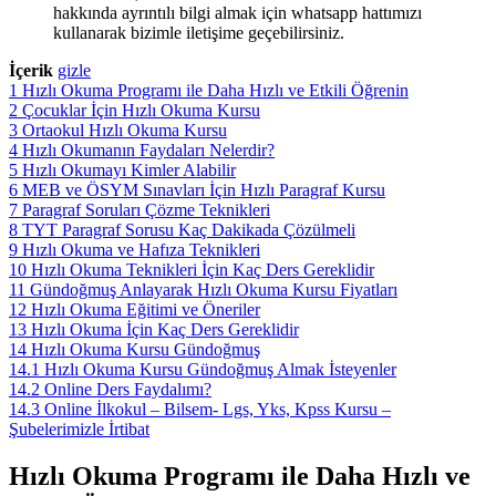
hakkında ayrıntılı bilgi almak için whatsapp hattımızı
kullanarak bizimle iletişime geçebilirsiniz.
İçerik
gizle
1
Hızlı Okuma Programı ile Daha Hızlı ve Etkili Öğrenin
2
Çocuklar İçin Hızlı Okuma Kursu
3
Ortaokul Hızlı Okuma Kursu
4
Hızlı Okumanın Faydaları Nelerdir?
5
Hızlı Okumayı Kimler Alabilir
6
MEB ve ÖSYM Sınavları İçin Hızlı Paragraf Kursu
7
Paragraf Soruları Çözme Teknikleri
8
TYT Paragraf Sorusu Kaç Dakikada Çözülmeli
9
Hızlı Okuma ve Hafıza Teknikleri
10
Hızlı Okuma Teknikleri İçin Kaç Ders Gereklidir
11
Gündoğmuş Anlayarak Hızlı Okuma Kursu Fiyatları
12
Hızlı Okuma Eğitimi ve Öneriler
13
Hızlı Okuma İçin Kaç Ders Gereklidir
14
Hızlı Okuma Kursu Gündoğmuş
14.1
Hızlı Okuma Kursu Gündoğmuş Almak İsteyenler
14.2
Online Ders Faydalımı?
14.3
Online İlkokul – Bilsem- Lgs, Yks, Kpss Kursu –
Şubelerimizle İrtibat
Hızlı Okuma Programı ile Daha Hızlı ve