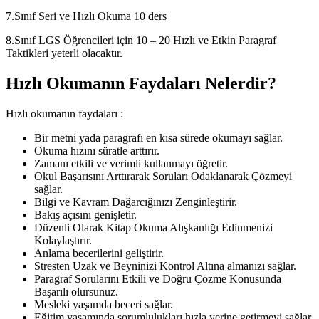
7.Sınıf Seri ve Hızlı Okuma 10 ders
8.Sınıf LGS Öğrencileri için 10 – 20 Hızlı ve Etkin Paragraf
Taktikleri yeterli olacaktır.
Hızlı Okumanın Faydaları Nelerdir?
Hızlı okumanın faydaları :
Bir metni yada paragrafı en kısa sürede okumayı sağlar.
Okuma hızını süratle arttırır.
Zamanı etkili ve verimli kullanmayı öğretir.
Okul Başarısını Arttırarak Soruları Odaklanarak Çözmeyi
sağlar.
Bilgi ve Kavram Dağarcığınızı Zenginleştirir.
Bakış açısını genişletir.
Düzenli Olarak Kitap Okuma Alışkanlığı Edinmenizi
Kolaylaştırır.
Anlama becerilerini geliştirir.
Stresten Uzak ve Beyninizi Kontrol Altına almanızı sağlar.
Paragraf Sorularını Etkili ve Doğru Çözme Konusunda
Başarılı olursunuz.
Mesleki yaşamda beceri sağlar.
Eğitim yaşamında sorumlulukları hızla yerine getirmeyi sağlar.