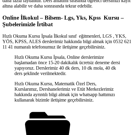
daha fazla faydalıdır. Ders anlatımı sırasında öğrenci dersimizi kayıt
altına alabilir ve daha sonrasında tekrar edebilir.
Online İlkokul – Bilsem- Lgs, Yks, Kpss Kursu –
Şubelerimizle İrtibat
Hızlı Okuma Kursu İpsala İlkokul sınıf eğitmenleri, LGS , YKS,
YÖS, KPSS, ALES derslerimiz hakkında bilgi almak için 0532 621
11 41 numaralı telefonumuz ile iletişime geçebilirsiniz.
Hızlı Okuma Kursu İpsala, Online derslerimize
başlamadan önce 15-20 dakikalık ücretsiz deneme dersi
yapıyoruz. Derslerimiz 40 dk ders, 10 dk mola, 40 dk
ders şeklinde verilmektedir.
Hızlı Okuma Kursu, Matematik Özel Ders,
Kurslarımız, Dershanelerimiz ve Etüt Merkezlerimiz
hakkında ayrıntılı bilgi almak için whatsapp hattımızı
kullanarak bizimle iletişime geçebilirsiniz.