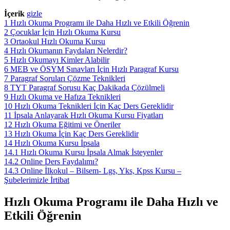
İçerik
gizle
1
Hızlı Okuma Programı ile Daha Hızlı ve Etkili Öğrenin
2
Çocuklar İçin Hızlı Okuma Kursu
3
Ortaokul Hızlı Okuma Kursu
4
Hızlı Okumanın Faydaları Nelerdir?
5
Hızlı Okumayı Kimler Alabilir
6
MEB ve ÖSYM Sınavları İçin Hızlı Paragraf Kursu
7
Paragraf Soruları Çözme Teknikleri
8
TYT Paragraf Sorusu Kaç Dakikada Çözülmeli
9
Hızlı Okuma ve Hafıza Teknikleri
10
Hızlı Okuma Teknikleri İçin Kaç Ders Gereklidir
11
İpsala Anlayarak Hızlı Okuma Kursu Fiyatları
12
Hızlı Okuma Eğitimi ve Öneriler
13
Hızlı Okuma İçin Kaç Ders Gereklidir
14
Hızlı Okuma Kursu İpsala
14.1
Hızlı Okuma Kursu İpsala Almak İsteyenler
14.2
Online Ders Faydalımı?
14.3
Online İlkokul – Bilsem- Lgs, Yks, Kpss Kursu –
Şubelerimizle İrtibat
Hızlı Okuma Programı ile Daha Hızlı ve
Etkili Öğrenin