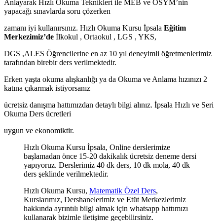
Anlayarak Hızlı Okuma Teknikleri ile MEB ve ÖSYM’nin
yapacağı sınavlarda soru çözerken
zamanı iyi kullanırsınız. Hızlı Okuma Kursu İpsala
Eğitim
Merkezimiz’de
İlkokul , Ortaokul , LGS , YKS,
DGS ,ALES Öğrencilerine en az 10 yıl deneyimli öğretmenlerimiz
tarafından birebir ders verilmektedir.
Erken yaşta okuma alışkanlığı ya da Okuma ve Anlama hızınızı 2
katına çıkarmak istiyorsanız
ücretsiz danışma hattımızdan detaylı bilgi alınız. İpsala Hızlı ve Seri
Okuma Ders ücretleri
uygun ve ekonomiktir.
Hızlı Okuma Kursu İpsala, Online derslerimize
başlamadan önce 15-20 dakikalık ücretsiz deneme dersi
yapıyoruz. Derslerimiz 40 dk ders, 10 dk mola, 40 dk
ders şeklinde verilmektedir.
Hızlı Okuma Kursu,
Matematik Özel Ders
,
Kurslarımız, Dershanelerimiz ve Etüt Merkezlerimiz
hakkında ayrıntılı bilgi almak için whatsapp hattımızı
kullanarak bizimle iletişime geçebilirsiniz.