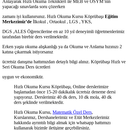
Anlayarak Hızlı Okuma Teknikleri ile MEB ve ÖSYM’nin
yapacağı sınavlarda soru çözerken
zamanı iyi kullanırsınız. Hızlı Okuma Kursu Köprübaşı
Eğitim
Merkezimiz’de
İlkokul , Ortaokul , LGS , YKS,
DGS ,ALES Öğrencilerine en az 10 yıl deneyimli öğretmenlerimiz
tarafından birebir ders verilmektedir.
Erken yaşta okuma alışkanlığı ya da Okuma ve Anlama hızınızı 2
katına çıkarmak istiyorsanız
ücretsiz danışma hattımızdan detaylı bilgi alınız. Köprübaşı Hızlı ve
Seri Okuma Ders ücretleri
uygun ve ekonomiktir.
Hızlı Okuma Kursu Köprübaşı, Online derslerimize
başlamadan önce 15-20 dakikalık ücretsiz deneme dersi
yapıyoruz. Derslerimiz 40 dk ders, 10 dk mola, 40 dk
ders şeklinde verilmektedir.
Hızlı Okuma Kursu,
Matematik Özel Ders
,
Kurslarımız, Dershanelerimiz ve Etüt Merkezlerimiz
hakkında ayrıntılı bilgi almak için whatsapp hattımızı
kullanarak bizimle iletişime geçebilirsiniz.