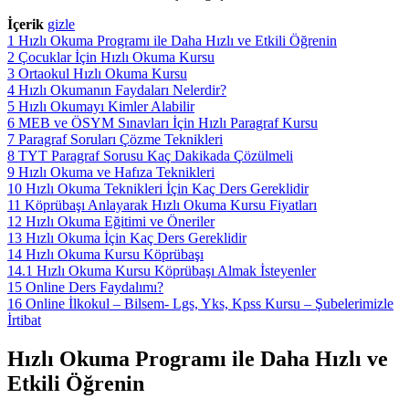
İçerik
gizle
1
Hızlı Okuma Programı ile Daha Hızlı ve Etkili Öğrenin
2
Çocuklar İçin Hızlı Okuma Kursu
3
Ortaokul Hızlı Okuma Kursu
4
Hızlı Okumanın Faydaları Nelerdir?
5
Hızlı Okumayı Kimler Alabilir
6
MEB ve ÖSYM Sınavları İçin Hızlı Paragraf Kursu
7
Paragraf Soruları Çözme Teknikleri
8
TYT Paragraf Sorusu Kaç Dakikada Çözülmeli
9
Hızlı Okuma ve Hafıza Teknikleri
10
Hızlı Okuma Teknikleri İçin Kaç Ders Gereklidir
11
Köprübaşı Anlayarak Hızlı Okuma Kursu Fiyatları
12
Hızlı Okuma Eğitimi ve Öneriler
13
Hızlı Okuma İçin Kaç Ders Gereklidir
14
Hızlı Okuma Kursu Köprübaşı
14.1
Hızlı Okuma Kursu Köprübaşı Almak İsteyenler
15
Online Ders Faydalımı?
16
Online İlkokul – Bilsem- Lgs, Yks, Kpss Kursu – Şubelerimizle
İrtibat
Hızlı Okuma Programı ile Daha Hızlı ve
Etkili Öğrenin