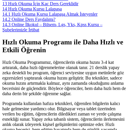
13
Hızlı Okuma İçin Kaç Ders Gereklidir
14
Hızlı Okuma Kursu Lalapaşa
14.1
Hızlı Okuma Kursu Lalapaşa Almak İsteyenler
14.2
Online Ders Faydalımı?
14.3
Online İlkokul – Bilsem- Lgs, Yks, Kpss Kursu –
Şubelerimizle İrtibat
Hızlı Okuma Programı ile Daha Hızlı ve
Etkili Öğrenin
Hızlı Okuma Programımız, öğrencilerin okuma hızını 3-4 kat
artırarak, daha hızlı öğrenmelerine olanak tanır. 21 derslik yapay
zeka destekli bu program, öğrenci seviyesine uygun metinlerle göz
egzersizleri yaptırarak okuma hızını geliştirir. Bu teknikler, sadece
okuma hızını artırmakla kalmaz, aynı zamanda okuduğunu anlama
becerisini de güçlendirir. Böylece öğrenciler, hem daha hızlı hem de
daha derin bir şekilde öğrenme sağlar.
Programda kullanılan hafıza teknikleri, öğrenilen bilgilerin kalıcı
hale gelmesine yardımcı olur. Bilgisayar veya tablet üzerinden
verilen bu eğitim, öğrencilerin diledikleri zaman ve yerde çalışma
esnekliği sunar. Yapay zeka tabanlı sistem, öğrencilerin ilerlemesini
anlık olarak izleyerek kişisel gelişimlerini optimize eder. Hızlı
okuma becerisi, hem eğitim hayatında hem de günlük yaşamda