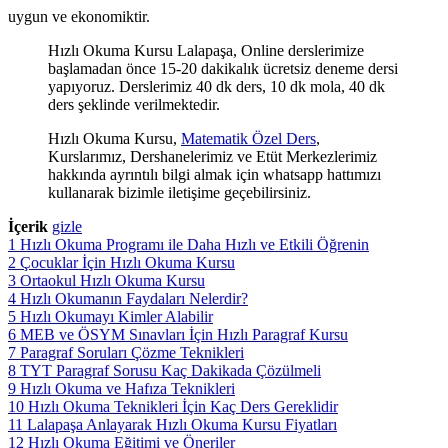
uygun ve ekonomiktir.
Hızlı Okuma Kursu Lalapaşa, Online derslerimize
başlamadan önce 15-20 dakikalık ücretsiz deneme dersi
yapıyoruz. Derslerimiz 40 dk ders, 10 dk mola, 40 dk
ders şeklinde verilmektedir.
Hızlı Okuma Kursu,
Matematik Özel Ders
,
Kurslarımız, Dershanelerimiz ve Etüt Merkezlerimiz
hakkında ayrıntılı bilgi almak için whatsapp hattımızı
kullanarak bizimle iletişime geçebilirsiniz.
İçerik
gizle
1
Hızlı Okuma Programı ile Daha Hızlı ve Etkili Öğrenin
2
Çocuklar İçin Hızlı Okuma Kursu
3
Ortaokul Hızlı Okuma Kursu
4
Hızlı Okumanın Faydaları Nelerdir?
5
Hızlı Okumayı Kimler Alabilir
6
MEB ve ÖSYM Sınavları İçin Hızlı Paragraf Kursu
7
Paragraf Soruları Çözme Teknikleri
8
TYT Paragraf Sorusu Kaç Dakikada Çözülmeli
9
Hızlı Okuma ve Hafıza Teknikleri
10
Hızlı Okuma Teknikleri İçin Kaç Ders Gereklidir
11
Lalapaşa Anlayarak Hızlı Okuma Kursu Fiyatları
12
Hızlı Okuma Eğitimi ve Öneriler