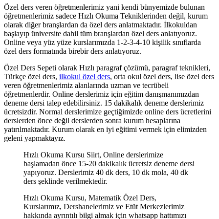
Özel ders veren öğretmenlerimiz yani kendi bünyemizde bulunan
öğretmenlerimiz sadece Hızlı Okuma Tekniklerinden değil, kurum
olarak diğer branşlardan da özel ders anlatmaktadır. İlkokuldan
başlayıp üniversite dahil tüm branşlardan özel ders anlatıyoruz.
Online veya yüz yüze kurslarımızda 1-2-3-4-10 kişilik sınıflarda
özel ders formatında birebir ders anlatıyoruz.
Özel Ders Sepeti olarak Hızlı paragraf çözümü, paragraf teknikleri,
Türkçe özel ders,
ilkokul özel ders
, orta okul özel ders, lise özel ders
veren öğretmenlerimiz alanlarında uzman ve tecrübeli
öğretmenlerdir. Online derslerimiz için eğitim danışmanımızdan
deneme dersi talep edebilirsiniz. 15 dakikalık deneme derslerimiz
ücretsizdir. Normal derslerimize geçtiğimizde online ders ücretlerini
derslerden önce değil derslerden sonra kurum hesaplarına
yatırılmaktadır. Kurum olarak en iyi eğitimi vermek için elimizden
geleni yapmaktayız.
Hızlı Okuma Kursu Siirt, Online derslerimize
başlamadan önce 15-20 dakikalık ücretsiz deneme dersi
yapıyoruz. Derslerimiz 40 dk ders, 10 dk mola, 40 dk
ders şeklinde verilmektedir.
Hızlı Okuma Kursu, Matematik Özel Ders,
Kurslarımız, Dershanelerimiz ve Etüt Merkezlerimiz
hakkında ayrıntılı bilgi almak için whatsapp hattımızı