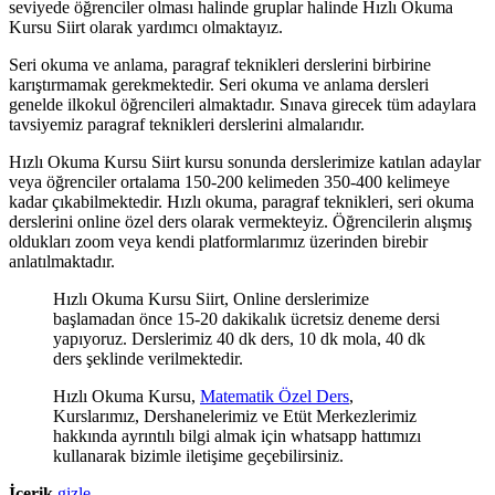
seviyede öğrenciler olması halinde gruplar halinde Hızlı Okuma
Kursu Siirt olarak yardımcı olmaktayız.
Seri okuma ve anlama, paragraf teknikleri derslerini birbirine
karıştırmamak gerekmektedir. Seri okuma ve anlama dersleri
genelde ilkokul öğrencileri almaktadır. Sınava girecek tüm adaylara
tavsiyemiz paragraf teknikleri derslerini almalarıdır.
Hızlı Okuma Kursu Siirt kursu sonunda derslerimize katılan adaylar
veya öğrenciler ortalama 150-200 kelimeden 350-400 kelimeye
kadar çıkabilmektedir. Hızlı okuma, paragraf teknikleri, seri okuma
derslerini online özel ders olarak vermekteyiz. Öğrencilerin alışmış
oldukları zoom veya kendi platformlarımız üzerinden birebir
anlatılmaktadır.
Hızlı Okuma Kursu Siirt, Online derslerimize
başlamadan önce 15-20 dakikalık ücretsiz deneme dersi
yapıyoruz. Derslerimiz 40 dk ders, 10 dk mola, 40 dk
ders şeklinde verilmektedir.
Hızlı Okuma Kursu,
Matematik Özel Ders
,
Kurslarımız, Dershanelerimiz ve Etüt Merkezlerimiz
hakkında ayrıntılı bilgi almak için whatsapp hattımızı
kullanarak bizimle iletişime geçebilirsiniz.
İçerik
gizle