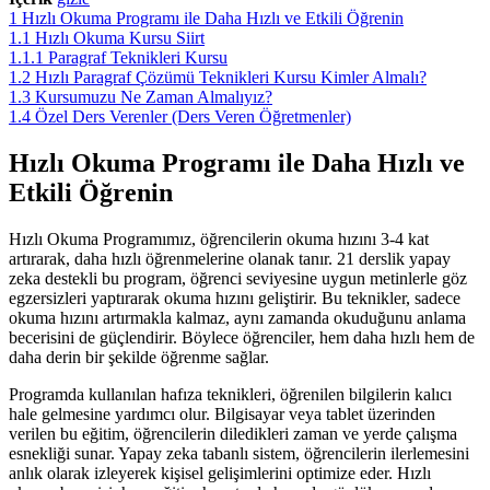
1
Hızlı Okuma Programı ile Daha Hızlı ve Etkili Öğrenin
1.1
Hızlı Okuma Kursu Siirt
1.1.1
Paragraf Teknikleri Kursu
1.2
Hızlı Paragraf Çözümü Teknikleri Kursu Kimler Almalı?
1.3
Kursumuzu Ne Zaman Almalıyız?
1.4
Özel Ders Verenler (Ders Veren Öğretmenler)
Hızlı Okuma Programı ile Daha Hızlı ve
Etkili Öğrenin
Hızlı Okuma Programımız, öğrencilerin okuma hızını 3-4 kat
artırarak, daha hızlı öğrenmelerine olanak tanır. 21 derslik yapay
zeka destekli bu program, öğrenci seviyesine uygun metinlerle göz
egzersizleri yaptırarak okuma hızını geliştirir. Bu teknikler, sadece
okuma hızını artırmakla kalmaz, aynı zamanda okuduğunu anlama
becerisini de güçlendirir. Böylece öğrenciler, hem daha hızlı hem de
daha derin bir şekilde öğrenme sağlar.
Programda kullanılan hafıza teknikleri, öğrenilen bilgilerin kalıcı
hale gelmesine yardımcı olur. Bilgisayar veya tablet üzerinden
verilen bu eğitim, öğrencilerin diledikleri zaman ve yerde çalışma
esnekliği sunar. Yapay zeka tabanlı sistem, öğrencilerin ilerlemesini
anlık olarak izleyerek kişisel gelişimlerini optimize eder. Hızlı