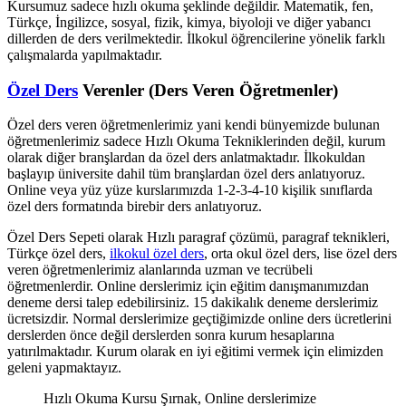
Kursumuz sadece hızlı okuma şeklinde değildir. Matematik, fen,
Türkçe, İngilizce, sosyal, fizik, kimya, biyoloji ve diğer yabancı
dillerden de ders verilmektedir. İlkokul öğrencilerine yönelik farklı
çalışmalarda yapılmaktadır.
Özel Ders
Verenler (Ders Veren Öğretmenler)
Özel ders veren öğretmenlerimiz yani kendi bünyemizde bulunan
öğretmenlerimiz sadece Hızlı Okuma Tekniklerinden değil, kurum
olarak diğer branşlardan da özel ders anlatmaktadır. İlkokuldan
başlayıp üniversite dahil tüm branşlardan özel ders anlatıyoruz.
Online veya yüz yüze kurslarımızda 1-2-3-4-10 kişilik sınıflarda
özel ders formatında birebir ders anlatıyoruz.
Özel Ders Sepeti olarak Hızlı paragraf çözümü, paragraf teknikleri,
Türkçe özel ders,
ilkokul özel ders
, orta okul özel ders, lise özel ders
veren öğretmenlerimiz alanlarında uzman ve tecrübeli
öğretmenlerdir. Online derslerimiz için eğitim danışmanımızdan
deneme dersi talep edebilirsiniz. 15 dakikalık deneme derslerimiz
ücretsizdir. Normal derslerimize geçtiğimizde online ders ücretlerini
derslerden önce değil derslerden sonra kurum hesaplarına
yatırılmaktadır. Kurum olarak en iyi eğitimi vermek için elimizden
geleni yapmaktayız.
Hızlı Okuma Kursu Şırnak, Online derslerimize