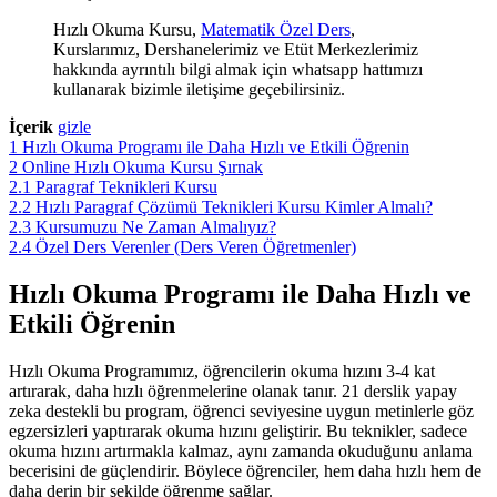
Hızlı Okuma Kursu,
Matematik Özel Ders
,
Kurslarımız, Dershanelerimiz ve Etüt Merkezlerimiz
hakkında ayrıntılı bilgi almak için whatsapp hattımızı
kullanarak bizimle iletişime geçebilirsiniz.
İçerik
gizle
1
Hızlı Okuma Programı ile Daha Hızlı ve Etkili Öğrenin
2
Online Hızlı Okuma Kursu Şırnak
2.1
Paragraf Teknikleri Kursu
2.2
Hızlı Paragraf Çözümü Teknikleri Kursu Kimler Almalı?
2.3
Kursumuzu Ne Zaman Almalıyız?
2.4
Özel Ders Verenler (Ders Veren Öğretmenler)
Hızlı Okuma Programı ile Daha Hızlı ve
Etkili Öğrenin
Hızlı Okuma Programımız, öğrencilerin okuma hızını 3-4 kat
artırarak, daha hızlı öğrenmelerine olanak tanır. 21 derslik yapay
zeka destekli bu program, öğrenci seviyesine uygun metinlerle göz
egzersizleri yaptırarak okuma hızını geliştirir. Bu teknikler, sadece
okuma hızını artırmakla kalmaz, aynı zamanda okuduğunu anlama
becerisini de güçlendirir. Böylece öğrenciler, hem daha hızlı hem de
daha derin bir şekilde öğrenme sağlar.