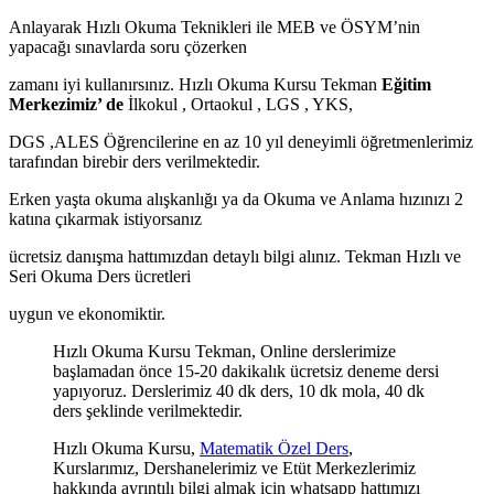
Anlayarak Hızlı Okuma Teknikleri ile MEB ve ÖSYM’nin
yapacağı sınavlarda soru çözerken
zamanı iyi kullanırsınız. Hızlı Okuma Kursu Tekman
Eğitim
Merkezimiz’ de
İlkokul , Ortaokul , LGS , YKS,
DGS ,ALES Öğrencilerine en az 10 yıl deneyimli öğretmenlerimiz
tarafından birebir ders verilmektedir.
Erken yaşta okuma alışkanlığı ya da Okuma ve Anlama hızınızı 2
katına çıkarmak istiyorsanız
ücretsiz danışma hattımızdan detaylı bilgi alınız. Tekman Hızlı ve
Seri Okuma Ders ücretleri
uygun ve ekonomiktir.
Hızlı Okuma Kursu Tekman, Online derslerimize
başlamadan önce 15-20 dakikalık ücretsiz deneme dersi
yapıyoruz. Derslerimiz 40 dk ders, 10 dk mola, 40 dk
ders şeklinde verilmektedir.
Hızlı Okuma Kursu,
Matematik Özel Ders
,
Kurslarımız, Dershanelerimiz ve Etüt Merkezlerimiz
hakkında ayrıntılı bilgi almak için whatsapp hattımızı