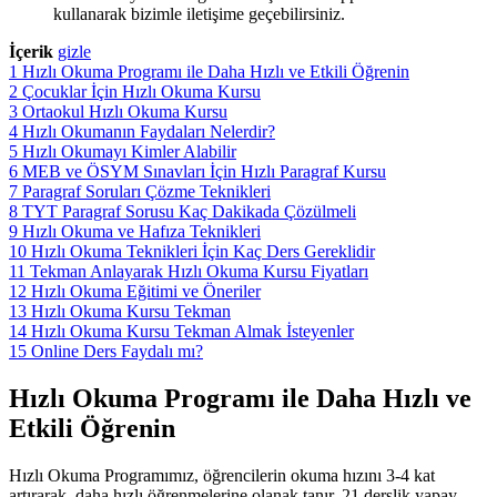
kullanarak bizimle iletişime geçebilirsiniz.
İçerik
gizle
1
Hızlı Okuma Programı ile Daha Hızlı ve Etkili Öğrenin
2
Çocuklar İçin Hızlı Okuma Kursu
3
Ortaokul Hızlı Okuma Kursu
4
Hızlı Okumanın Faydaları Nelerdir?
5
Hızlı Okumayı Kimler Alabilir
6
MEB ve ÖSYM Sınavları İçin Hızlı Paragraf Kursu
7
Paragraf Soruları Çözme Teknikleri
8
TYT Paragraf Sorusu Kaç Dakikada Çözülmeli
9
Hızlı Okuma ve Hafıza Teknikleri
10
Hızlı Okuma Teknikleri İçin Kaç Ders Gereklidir
11
Tekman Anlayarak Hızlı Okuma Kursu Fiyatları
12
Hızlı Okuma Eğitimi ve Öneriler
13
Hızlı Okuma Kursu Tekman
14
Hızlı Okuma Kursu Tekman Almak İsteyenler
15
Online Ders Faydalı mı?
Hızlı Okuma Programı ile Daha Hızlı ve
Etkili Öğrenin
Hızlı Okuma Programımız, öğrencilerin okuma hızını 3-4 kat
artırarak, daha hızlı öğrenmelerine olanak tanır. 21 derslik yapay