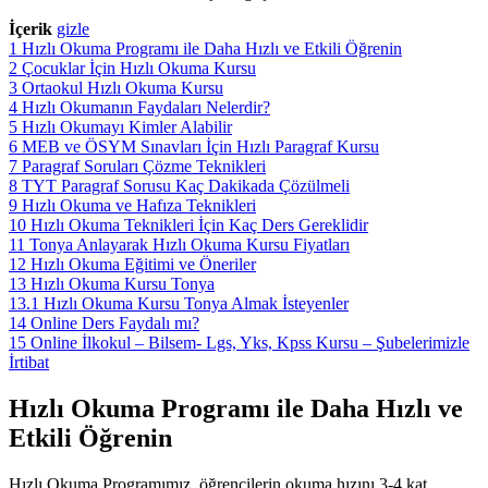
İçerik
gizle
1
Hızlı Okuma Programı ile Daha Hızlı ve Etkili Öğrenin
2
Çocuklar İçin Hızlı Okuma Kursu
3
Ortaokul Hızlı Okuma Kursu
4
Hızlı Okumanın Faydaları Nelerdir?
5
Hızlı Okumayı Kimler Alabilir
6
MEB ve ÖSYM Sınavları İçin Hızlı Paragraf Kursu
7
Paragraf Soruları Çözme Teknikleri
8
TYT Paragraf Sorusu Kaç Dakikada Çözülmeli
9
Hızlı Okuma ve Hafıza Teknikleri
10
Hızlı Okuma Teknikleri İçin Kaç Ders Gereklidir
11
Tonya Anlayarak Hızlı Okuma Kursu Fiyatları
12
Hızlı Okuma Eğitimi ve Öneriler
13
Hızlı Okuma Kursu Tonya
13.1
Hızlı Okuma Kursu Tonya Almak İsteyenler
14
Online Ders Faydalı mı?
15
Online İlkokul – Bilsem- Lgs, Yks, Kpss Kursu – Şubelerimizle
İrtibat
Hızlı Okuma Programı ile Daha Hızlı ve
Etkili Öğrenin
Hızlı Okuma Programımız, öğrencilerin okuma hızını 3-4 kat