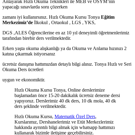
Anlayarak Hızlı Okuma Teknikleri ile MEB ve ÖSYM’nin
yapacağı sınavlarda soru çözerken
zamanı iyi kullanırsınız. Hızlı Okuma Kursu Tonya
Eğitim
Merkezimiz’de
İlkokul , Ortaokul , LGS , YKS,
DGS ,ALES Öğrencilerine en az 10 yıl deneyimli öğretmenlerimiz
tarafından birebir ders verilmektedir.
Erken yaşta okuma alışkanlığı ya da Okuma ve Anlama hızınızı 2
katına çıkarmak istiyorsanız
ücretsiz danışma hattımızdan detaylı bilgi alınız. Tonya Hızlı ve Seri
Okuma Ders ücretleri
uygun ve ekonomiktir.
Hızlı Okuma Kursu Tonya, Online derslerimize
başlamadan önce 15-20 dakikalık ücretsiz deneme dersi
yapıyoruz. Derslerimiz 40 dk ders, 10 dk mola, 40 dk
ders şeklinde verilmektedir.
Hızlı Okuma Kursu,
Matematik Özel Ders
,
Kurslarımız, Dershanelerimiz ve Etüt Merkezlerimiz
hakkında ayrıntılı bilgi almak için whatsapp hattımızı
kullanarak bizimle iletişime geçebilirsiniz.