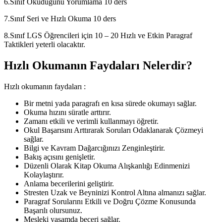
6.Sınıf Okuduğunu Yorumlama 10 ders
7.Sınıf Seri ve Hızlı Okuma 10 ders
8.Sınıf LGS Öğrencileri için 10 – 20 Hızlı ve Etkin Paragraf
Taktikleri yeterli olacaktır.
Hızlı Okumanın Faydaları Nelerdir?
Hızlı okumanın faydaları :
Bir metni yada paragrafı en kısa sürede okumayı sağlar.
Okuma hızını süratle arttırır.
Zamanı etkili ve verimli kullanmayı öğretir.
Okul Başarısını Arttırarak Soruları Odaklanarak Çözmeyi
sağlar.
Bilgi ve Kavram Dağarcığınızı Zenginleştirir.
Bakış açısını genişletir.
Düzenli Olarak Kitap Okuma Alışkanlığı Edinmenizi
Kolaylaştırır.
Anlama becerilerini geliştirir.
Stresten Uzak ve Beyninizi Kontrol Altına almanızı sağlar.
Paragraf Sorularını Etkili ve Doğru Çözme Konusunda
Başarılı olursunuz.
Mesleki yaşamda beceri sağlar.