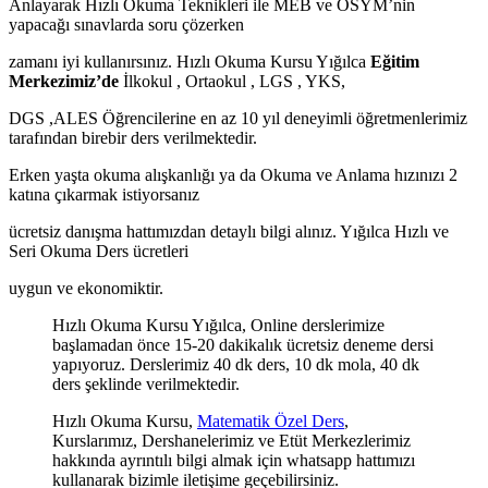
Anlayarak Hızlı Okuma Teknikleri ile MEB ve ÖSYM’nin
yapacağı sınavlarda soru çözerken
zamanı iyi kullanırsınız. Hızlı Okuma Kursu Yığılca
Eğitim
Merkezimiz’de
İlkokul , Ortaokul , LGS , YKS,
DGS ,ALES Öğrencilerine en az 10 yıl deneyimli öğretmenlerimiz
tarafından birebir ders verilmektedir.
Erken yaşta okuma alışkanlığı ya da Okuma ve Anlama hızınızı 2
katına çıkarmak istiyorsanız
ücretsiz danışma hattımızdan detaylı bilgi alınız. Yığılca Hızlı ve
Seri Okuma Ders ücretleri
uygun ve ekonomiktir.
Hızlı Okuma Kursu Yığılca, Online derslerimize
başlamadan önce 15-20 dakikalık ücretsiz deneme dersi
yapıyoruz. Derslerimiz 40 dk ders, 10 dk mola, 40 dk
ders şeklinde verilmektedir.
Hızlı Okuma Kursu,
Matematik Özel Ders
,
Kurslarımız, Dershanelerimiz ve Etüt Merkezlerimiz
hakkında ayrıntılı bilgi almak için whatsapp hattımızı
kullanarak bizimle iletişime geçebilirsiniz.