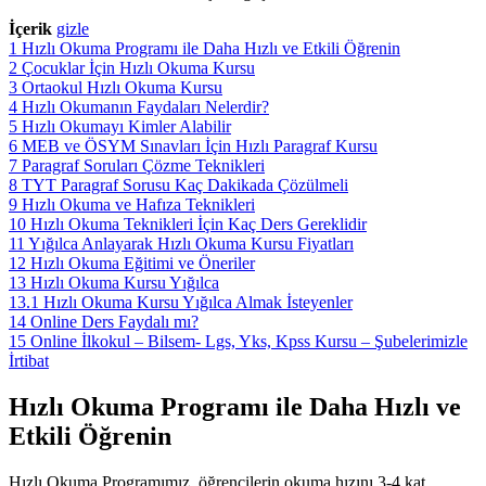
İçerik
gizle
1
Hızlı Okuma Programı ile Daha Hızlı ve Etkili Öğrenin
2
Çocuklar İçin Hızlı Okuma Kursu
3
Ortaokul Hızlı Okuma Kursu
4
Hızlı Okumanın Faydaları Nelerdir?
5
Hızlı Okumayı Kimler Alabilir
6
MEB ve ÖSYM Sınavları İçin Hızlı Paragraf Kursu
7
Paragraf Soruları Çözme Teknikleri
8
TYT Paragraf Sorusu Kaç Dakikada Çözülmeli
9
Hızlı Okuma ve Hafıza Teknikleri
10
Hızlı Okuma Teknikleri İçin Kaç Ders Gereklidir
11
Yığılca Anlayarak Hızlı Okuma Kursu Fiyatları
12
Hızlı Okuma Eğitimi ve Öneriler
13
Hızlı Okuma Kursu Yığılca
13.1
Hızlı Okuma Kursu Yığılca Almak İsteyenler
14
Online Ders Faydalı mı?
15
Online İlkokul – Bilsem- Lgs, Yks, Kpss Kursu – Şubelerimizle
İrtibat
Hızlı Okuma Programı ile Daha Hızlı ve
Etkili Öğrenin
Hızlı Okuma Programımız, öğrencilerin okuma hızını 3-4 kat