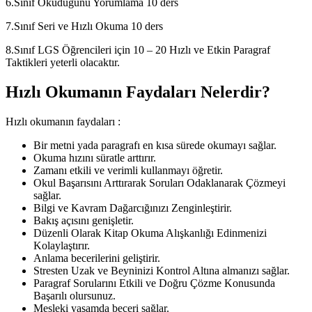
6.Sınıf Okuduğunu Yorumlama 10 ders
7.Sınıf Seri ve Hızlı Okuma 10 ders
8.Sınıf LGS Öğrencileri için 10 – 20 Hızlı ve Etkin Paragraf
Taktikleri yeterli olacaktır.
Hızlı Okumanın Faydaları Nelerdir?
Hızlı okumanın faydaları :
Bir metni yada paragrafı en kısa sürede okumayı sağlar.
Okuma hızını süratle arttırır.
Zamanı etkili ve verimli kullanmayı öğretir.
Okul Başarısını Arttırarak Soruları Odaklanarak Çözmeyi
sağlar.
Bilgi ve Kavram Dağarcığınızı Zenginleştirir.
Bakış açısını genişletir.
Düzenli Olarak Kitap Okuma Alışkanlığı Edinmenizi
Kolaylaştırır.
Anlama becerilerini geliştirir.
Stresten Uzak ve Beyninizi Kontrol Altına almanızı sağlar.
Paragraf Sorularını Etkili ve Doğru Çözme Konusunda
Başarılı olursunuz.
Mesleki yaşamda beceri sağlar.