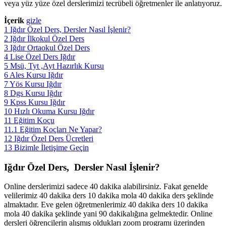
veya yüz yüze özel derslerimizi tecrübeli öğretmenler ile anlatıyoruz.
İçerik
gizle
1
Iğdır Özel Ders, Dersler Nasıl İşlenir?
2
Iğdır İlkokul Özel Ders
3
Iğdır Ortaokul Özel Ders
4
Lise Özel Ders Iğdır
5
Msü, Tyt ,Ayt Hazırlık Kursu
6
Ales Kursu Iğdır
7
Yös Kursu Iğdır
8
Dgs Kursu Iğdır
9
Kpss Kursu Iğdır
10
Hızlı Okuma Kursu Iğdır
11
Eğitim Koçu
11.1
Eğitim Koçları Ne Yapar?
12
Iğdır Özel Ders Ücretleri
13
Bizimle İletişime Geçin
Iğdır Özel Ders, Dersler Nasıl İşlenir?
Online derslerimizi sadece 40 dakika alabilirsiniz. Fakat genelde
velilerimiz 40 dakika ders 10 dakika mola 40 dakika ders şeklinde
almaktadır. Eve gelen öğretmenlerimiz 40 dakika ders 10 dakika
mola 40 dakika şeklinde yani 90 dakikalığına gelmektedir. Online
dersleri öğrencilerin alışmış oldukları zoom programı üzerinden