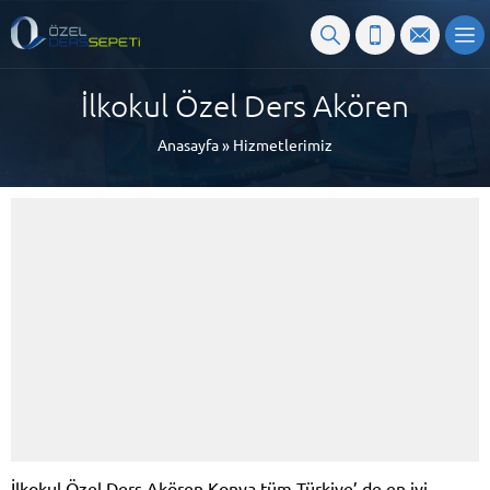
İlkokul Özel Ders Akören
Anasayfa
»
Hizmetlerimiz
İlkokul Özel Ders Akören Konya tüm Türkiye’ de en iyi