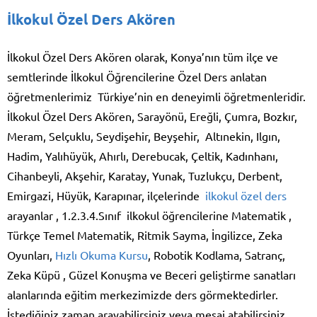
İlkokul Özel Ders Akören
İlkokul Özel Ders Akören olarak, Konya’nın tüm ilçe ve
semtlerinde İlkokul Öğrencilerine Özel Ders anlatan
öğretmenlerimiz Türkiye’nin en deneyimli öğretmenleridir.
İlkokul Özel Ders Akören, Sarayönü, Ereğli, Çumra, Bozkır,
Meram, Selçuklu, Seydişehir, Beyşehir, Altınekin, Ilgın,
Hadim, Yalıhüyük, Ahırlı, Derebucak, Çeltik, Kadınhanı,
Cihanbeyli, Akşehir, Karatay, Yunak, Tuzlukçu, Derbent,
Emirgazi, Hüyük, Karapınar, ilçelerinde
ilkokul özel ders
arayanlar , 1.2.3.4.Sınıf ilkokul öğrencilerine Matematik ,
Türkçe Temel Matematik, Ritmik Sayma, İngilizce, Zeka
Oyunları,
Hızlı Okuma Kursu
, Robotik Kodlama, Satranç,
Zeka Küpü , Güzel Konuşma ve Beceri geliştirme sanatları
alanlarında eğitim merkezimizde ders görmektedirler.
İstediğiniz zaman arayabilirsiniz veya mesaj atabilirsiniz.