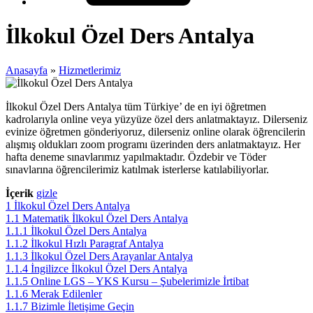
İlkokul Özel Ders Antalya
Anasayfa
»
Hizmetlerimiz
İlkokul Özel Ders Antalya tüm Türkiye’ de en iyi öğretmen
kadrolarıyla online veya yüzyüze özel ders anlatmaktayız. Dilerseniz
evinize öğretmen gönderiyoruz, dilerseniz online olarak öğrencilerin
alışmış oldukları zoom programı üzerinden ders anlatmaktayız. Her
hafta deneme sınavlarımız yapılmaktadır. Özdebir ve Töder
sınavlarına öğrencilerimiz katılmak isterlerse katılabiliyorlar.
İçerik
gizle
1
İlkokul Özel Ders Antalya
1.1
Matematik İlkokul Özel Ders Antalya
1.1.1
İlkokul Özel Ders Antalya
1.1.2
İlkokul Hızlı Paragraf Antalya
1.1.3
İlkokul Özel Ders Arayanlar Antalya
1.1.4
İngilizce İlkokul Özel Ders Antalya
1.1.5
Online LGS – YKS Kursu – Şubelerimizle İrtibat
1.1.6
Merak Edilenler
1.1.7
Bizimle İletişime Geçin