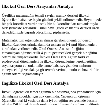
İlkokul Özel Ders Arayanlar Antalya
Özellikle matematiğin temeli sayılan mantık dersleri ilkokul
öğrencileri hafıza ve beyin gücünü şekillendirmektedir. Beynimizde
bir çok koordinat vardır ancak biz bu koordinatları tam anlamıyla
birleştirmekte zorlanırız. Bunu hayal gücü ve mantık dersleri üzeri
denediğimizde başarılı olacağımız şüphesizdir.
Matematik tüm öğrencilerin alması gereken önemli bir derstir.
İlkokul özel derslerimiz alanında uzman en iyi sınıf öğretmenleri
tarafından verilmektedir. Okul Öncesi, Ana sınıfı eğitimini
tamamlayan öğrenciler ilk 4.yılını geçirecekleri gerçek bir eğitim
ortamı ile tanışacaklardır. İlkokul Özel Ders eğitim farkı ve
profesyonel öğretmenleri ile ilkokul öğrencilerine gerekli eğitimi,
oryantasyonu ve onları aile, anne baba sevgisinden mahrum
etmeyecek ilgi ve alakayı göstererek verimli, mutlu ve huzurlu bir
eğitim ortamı sağlamaktayız.
İngilizce İlkokul Özel Ders Antalya
İlkokul öğrencileri temel eğitimin bir basamağında yer aldıkları için
dil gelişimi çocuklar için çok önemlidir. Yabancı dil öğrenen
öğrenciler ileri ki yaşlarda daha iyi bir eğitim seviyesinde başarılı
olurlar. Dil bilmek birçok toplumu ve dünyayı da anlamayı öğretir.