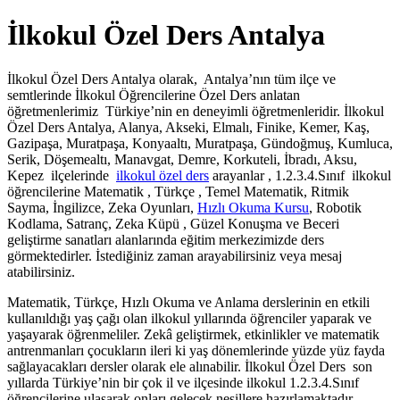
İlkokul Özel Ders Antalya
İlkokul Özel Ders Antalya olarak, Antalya’nın tüm ilçe ve
semtlerinde İlkokul Öğrencilerine Özel Ders anlatan
öğretmenlerimiz Türkiye’nin en deneyimli öğretmenleridir. İlkokul
Özel Ders Antalya, Alanya, Akseki, Elmalı, Finike, Kemer, Kaş,
Gazipaşa, Muratpaşa, Konyaaltı, Muratpaşa, Gündoğmuş, Kumluca,
Serik, Döşemealtı, Manavgat, Demre, Korkuteli, İbradı, Aksu,
Kepez ilçelerinde
ilkokul özel ders
arayanlar , 1.2.3.4.Sınıf ilkokul
öğrencilerine Matematik , Türkçe , Temel Matematik, Ritmik
Sayma, İngilizce, Zeka Oyunları,
Hızlı Okuma Kursu
, Robotik
Kodlama, Satranç, Zeka Küpü , Güzel Konuşma ve Beceri
geliştirme sanatları alanlarında eğitim merkezimizde ders
görmektedirler. İstediğiniz zaman arayabilirsiniz veya mesaj
atabilirsiniz.
Matematik, Türkçe, Hızlı Okuma ve Anlama derslerinin en etkili
kullanıldığı yaş çağı olan ilkokul yıllarında öğrenciler yaparak ve
yaşayarak öğrenmeliler. Zekâ geliştirmek, etkinlikler ve matematik
antrenmanları çocukların ileri ki yaş dönemlerinde yüzde yüz fayda
sağlayacakları dersler olarak ele alınabilir. İlkokul Özel Ders son
yıllarda Türkiye’nin bir çok il ve ilçesinde ilkokul 1.2.3.4.Sınıf
öğrencilerine ulaşarak onları gelecek nesillere hazırlamaktadır.