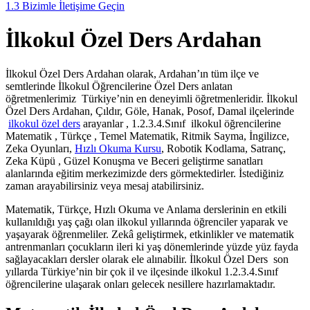
1.3
Bizimle İletişime Geçin
İlkokul Özel Ders Ardahan
İlkokul Özel Ders Ardahan olarak, Ardahan’ın tüm ilçe ve
semtlerinde İlkokul Öğrencilerine Özel Ders anlatan
öğretmenlerimiz Türkiye’nin en deneyimli öğretmenleridir. İlkokul
Özel Ders Ardahan, Çıldır, Göle, Hanak, Posof, Damal ilçelerinde
ilkokul özel ders
arayanlar , 1.2.3.4.Sınıf ilkokul öğrencilerine
Matematik , Türkçe , Temel Matematik, Ritmik Sayma, İngilizce,
Zeka Oyunları,
Hızlı Okuma Kursu
, Robotik Kodlama, Satranç,
Zeka Küpü , Güzel Konuşma ve Beceri geliştirme sanatları
alanlarında eğitim merkezimizde ders görmektedirler. İstediğiniz
zaman arayabilirsiniz veya mesaj atabilirsiniz.
Matematik, Türkçe, Hızlı Okuma ve Anlama derslerinin en etkili
kullanıldığı yaş çağı olan ilkokul yıllarında öğrenciler yaparak ve
yaşayarak öğrenmeliler. Zekâ geliştirmek, etkinlikler ve matematik
antrenmanları çocukların ileri ki yaş dönemlerinde yüzde yüz fayda
sağlayacakları dersler olarak ele alınabilir. İlkokul Özel Ders son
yıllarda Türkiye’nin bir çok il ve ilçesinde ilkokul 1.2.3.4.Sınıf
öğrencilerine ulaşarak onları gelecek nesillere hazırlamaktadır.