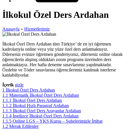
İlkokul Özel Ders Ardahan
Anasayfa
»
Hizmetlerimiz
İlkokul Özel Ders Ardahan tüm Türkiye’ de en iyi öğretmen
kadrolarıyla online veya yüz yüze özel ders anlatmaktayız.
Dilerseniz evinize öğretmen gönderiyoruz, dilerseniz online olarak
öğrencilerin alışmış oldukları zoom programı üzerinden ders
anlatmaktayız. Her hafta deneme sınavlarımız yapılmaktadır.
Özdebir ve Töder sınavlarına öğrencilerimiz katılmak isterlerse
katılabiliyorlar.
İçerik
gizle
1
İlkokul Özel Ders Ardahan
1.1
Matematik İlkokul Özel Ders Ardahan
1.1.1
İlkokul Özel Ders Ardahan
1.1.2
İlkokul Hızlı Paragraf Ardahan
1.1.3
İlkokul Özel Ders Arayanlar Ardahan
1.1.4
İngilizce İlkokul Özel Ders Ardahan
1.1.5
Online LGS – YKS Kursu – Şubelerimizle İrtibat
1.2
Merak Edilenler