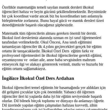
Özellikle matematiğin temeli sayılan mantık dersleri ilkokul
öğrencileri hafıza ve beyin gücünü şekillendirmektedir. Beynimizde
bir çok koordinat vardır ancak biz bu koordinatları tam anlamıyla
birleştirmekte zorlanırız. Bunu hayal gücü ve mantık dersleri üzeri
denediğimizde başarılı olacağımız şüphesizdir.
Matematik tüm öğrencilerin alması gereken önemli bir derstir.
İlkokul özel derslerimiz alanında uzman en iyi sınıf öğretmenleri
tarafından verilmektedir. Okul Öncesi, Ana sınıfı eğitimini
tamamlayan öğrenciler ilk 4.yılını geçirecekleri gerçek bir eğitim
ortamı ile tanışacaklardır. İlkokul Özel Ders eğitim farkı ve
profesyonel öğretmenleri ile ilkokul öğrencilerine gerekli eğitimi,
oryantasyonu ve onları aile, anne baba sevgisinden mahrum
etmeyecek ilgi ve alakayı göstererek verimli, mutlu ve huzurlu bir
eğitim ortamı sağlamaktayız.
İngilizce İlkokul Özel Ders Ardahan
İlkokul öğrencileri temel eğitimin bir basamağında yer aldıkları için
dil gelişimi çocuklar için çok önemlidir. Yabancı dil öğrenen
öğrenciler ileri ki yaşlarda daha iyi bir eğitim seviyesinde başarılı
olurlar. Dil bilmek birçok toplumu ve dünyayı da anlamayı öğretir.
Dil üzerinde yapılan eğitim çalışmaları hafızası kuvvetli, zihin
koordinasyonlarını çok iyi kullanabilen adaylar ortaya çıkarmaktadır.