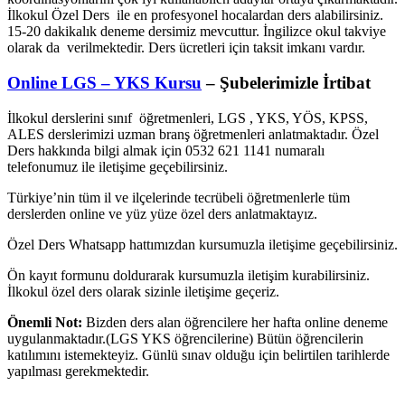
İlkokul Özel Ders ile en profesyonel hocalardan ders alabilirsiniz.
15-20 dakikalık deneme dersimiz mevcuttur. İngilizce okul takviye
olarak da verilmektedir. Ders ücretleri için taksit imkanı vardır.
Online LGS – YKS Kursu
– Şubelerimizle İrtibat
İlkokul derslerini sınıf öğretmenleri, LGS , YKS, YÖS, KPSS,
ALES derslerimizi uzman branş öğretmenleri anlatmaktadır. Özel
Ders hakkında bilgi almak için 0532 621 1141 numaralı
telefonumuz ile iletişime geçebilirsiniz.
Türkiye’nin tüm il ve ilçelerinde tecrübeli öğretmenlerle tüm
derslerden online ve yüz yüze özel ders anlatmaktayız.
Özel Ders Whatsapp hattımızdan kursumuzla iletişime geçebilirsiniz.
Ön kayıt formunu doldurarak kursumuzla iletişim kurabilirsiniz.
İlkokul özel ders olarak sizinle iletişime geçeriz.
Önemli Not:
Bizden ders alan öğrencilere her hafta online deneme
uygulanmaktadır.(LGS YKS öğrencilerine) Bütün öğrencilerin
katılımını istemekteyiz. Günlü sınav olduğu için belirtilen tarihlerde
yapılması gerekmektedir.