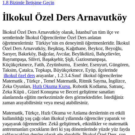
1.8
Bizimle İletişime Geçin
İlkokul Özel Ders Arnavutköy
İlkokul Özel Ders Arnavutköy olarak, İstanbul’un tüm ilçe ve
semtlerinde İlkokul Öğrencilerine Özel Ders anlatan
öğretmenlerimiz Türkiye’nin en deneyimli öğretmenleridir. İlkokul
Özel Ders Arnavutköy, Beşiktaş, Kağıthane, Beykoz, Beyoğlu,
Sarıyer, Bakırköy, Bağcılar, Avcılar, Beylikdüzü, Bahçelievler,
Bayrampaşa, Silivri, Başakşehir, Şişli, Gaziosmanpaşa,
Küçükçekmece, Fatih, Zeytinburnu, Esenler, Esenyurt, Güngören,
Taksim, Çatalca, Topkapı, Büyükçekmece, Eyüp, ilçelerinde
ilkokul özel ders
arayanlar , 1.2.3.4.Sınıf ilkokul öğrencilerine
Matematik , Türkçe , Temel Matematik, Ritmik Sayma, İngilizce,
Zeka Oyunları,
Hızlı Okuma Kursu
, Robotik Kodlama, Satranç,
Zeka Küpü , Güzel Konuşma ve Beceri geliştirme sanatları
alanlarında eğitim merkezimizde ders görmektedirler. İstediğiniz
zaman arayabilirsiniz veya mesaj atabilirsiniz.
Matematik, Türkçe, Hızlı Okuma ve Anlama derslerinin en etkili
kullanıldığı yaş çağı olan ilkokul yıllarında öğrenciler yaparak ve
yaşayarak öğrenmeliler. Zekâ geliştirmek, etkinlikler ve matematik
antrenmanları çocukların ileri ki yaş dönemlerinde yüzde yüz fayda
sağlayacakları dersler olarak ele alınabilir. İlkokul Özel Ders son