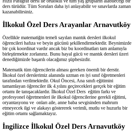
Hızlı Paragraf dersi ile ortaokul ve tüm yaş grupların alabileceği bir
ders türüdür. Tüm Soruları daha iyi anlayabilir ve sınavlarda zaman
kazanabilirsiniz.
İlkokul Özel Ders Arayanlar Arnavutköy
Özellikle matematiğin temeli sayılan mantık dersleri ilkokul
öğrencileri hafıza ve beyin gücünü şekillendirmektedir. Beynimizde
bir çok koordinat vardır ancak biz bu koordinatları tam anlamıyla
birleştirmekte zorlanırız. Bunu hayal gücü ve mantık dersleri üzeri
denediğimizde başarılı olacağımız şüphesizdir.
Matematik tüm öğrencilerin alması gereken önemli bir derstir.
İlkokul özel derslerimiz alanında uzman en iyi sınıf öğretmenleri
tarafından verilmektedir. Okul Öncesi, Ana sınıfı eğitimini
tamamlayan öğrenciler ilk 4.yılını geçirecekleri gerçek bir eğitim
ortamı ile tanışacaklardır. İlkokul Özel Ders eğitim farkı ve
profesyonel öğretmenleri ile ilkokul öğrencilerine gerekli eğitimi,
oryantasyonu ve onları aile, anne baba sevgisinden mahrum
etmeyecek ilgi ve alakayı göstererek verimli, mutlu ve huzurlu bir
eğitim ortamı sağlamaktayız.
İngilizce İlkokul Özel Ders Arnavutköy