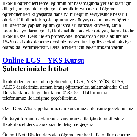
İlkokul öğrencileri temel eğitimin bir basamağında yer aldıkları için
dil gelişimi çocuklar için çok önemlidir. Yabancı dil öğrenen
öğrenciler ileri ki yaşlarda daha iyi bir eğitim seviyesinde başarılı
olurlar. Dil bilmek birçok toplumu ve dünyayı da anlamayı öğretir.
Dil üzerinde yapılan eğitim çalışmaları hafızası kuvvetli, zihin
koordinasyonlarını çok iyi kullanabilen adaylar ortaya çıkarmaktadır.
İlkokul Özel Ders ile en profesyonel hocalardan ders alabilirsiniz.
15-20 dakikalık deneme dersimiz mevcuttur. İngilizce okul takviye
olarak da verilmektedir. Ders ücretleri için taksit imkanı vardır.
Online LGS – YKS Kursu
–
Şubelerimizle İrtibat
İlkokul derslerini sınıf öğretmenleri, LGS , YKS, YÖS, KPSS,
ALES derslerimizi uzman branş öğretmenleri anlatmaktadır. Özel
Ders hakkında bilgi almak için 0532 621 1141 numaralı
telefonumuz ile iletişime geçebilirsiniz.
Özel Ders Whatsapp hattımızdan kursumuzla iletişime geçebilirsiniz.
Ön kayıt formunu doldurarak kursumuzla iletişim kurabilirsiniz.
İlkokul özel ders olarak sizinle iletişime geçeriz.
Önemli Not: Bizden ders alan öğrencilere her hafta online deneme