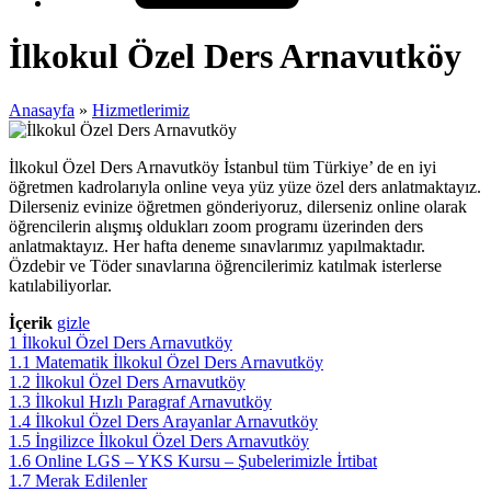
İlkokul Özel Ders Arnavutköy
Anasayfa
»
Hizmetlerimiz
İlkokul Özel Ders Arnavutköy İstanbul tüm Türkiye’ de en iyi
öğretmen kadrolarıyla online veya yüz yüze özel ders anlatmaktayız.
Dilerseniz evinize öğretmen gönderiyoruz, dilerseniz online olarak
öğrencilerin alışmış oldukları zoom programı üzerinden ders
anlatmaktayız. Her hafta deneme sınavlarımız yapılmaktadır.
Özdebir ve Töder sınavlarına öğrencilerimiz katılmak isterlerse
katılabiliyorlar.
İçerik
gizle
1
İlkokul Özel Ders Arnavutköy
1.1
Matematik İlkokul Özel Ders Arnavutköy
1.2
İlkokul Özel Ders Arnavutköy
1.3
İlkokul Hızlı Paragraf Arnavutköy
1.4
İlkokul Özel Ders Arayanlar Arnavutköy
1.5
İngilizce İlkokul Özel Ders Arnavutköy
1.6
Online LGS – YKS Kursu – Şubelerimizle İrtibat
1.7
Merak Edilenler