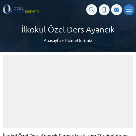
İlkokul Özel Ders Ayancık
Anasayfa
»
Hizmetlerimiz
İlkokul Özel Ders Ayancık Sinop olarak, tüm Türkiye’ de en