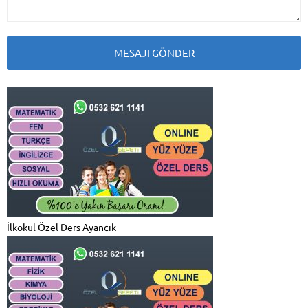
İlkokul Özel Ders Ayancık