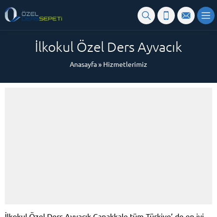
İlkokul Özel Ders Ayvacık
Anasayfa
»
Hizmetlerimiz
İlkokul Özel Ders Ayvacık Çanakkale tüm Türkiye’ de en iyi