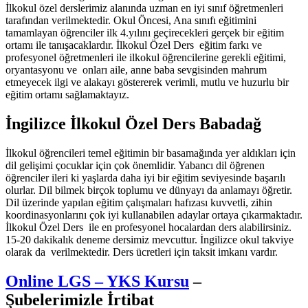
İlkokul özel derslerimiz alanında uzman en iyi sınıf öğretmenleri
tarafından verilmektedir. Okul Öncesi, Ana sınıfı eğitimini
tamamlayan öğrenciler ilk 4.yılını geçirecekleri gerçek bir eğitim
ortamı ile tanışacaklardır. İlkokul Özel Ders eğitim farkı ve
profesyonel öğretmenleri ile ilkokul öğrencilerine gerekli eğitimi,
oryantasyonu ve onları aile, anne baba sevgisinden mahrum
etmeyecek ilgi ve alakayı göstererek verimli, mutlu ve huzurlu bir
eğitim ortamı sağlamaktayız.
İngilizce İlkokul Özel Ders Babadağ
İlkokul öğrencileri temel eğitimin bir basamağında yer aldıkları için
dil gelişimi çocuklar için çok önemlidir. Yabancı dil öğrenen
öğrenciler ileri ki yaşlarda daha iyi bir eğitim seviyesinde başarılı
olurlar. Dil bilmek birçok toplumu ve dünyayı da anlamayı öğretir.
Dil üzerinde yapılan eğitim çalışmaları hafızası kuvvetli, zihin
koordinasyonlarını çok iyi kullanabilen adaylar ortaya çıkarmaktadır.
İlkokul Özel Ders ile en profesyonel hocalardan ders alabilirsiniz.
15-20 dakikalık deneme dersimiz mevcuttur. İngilizce okul takviye
olarak da verilmektedir. Ders ücretleri için taksit imkanı vardır.
Online LGS – YKS Kursu
–
Şubelerimizle İrtibat