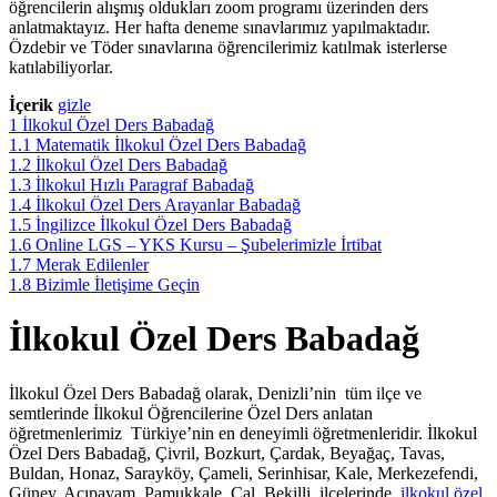
öğrencilerin alışmış oldukları zoom programı üzerinden ders
anlatmaktayız. Her hafta deneme sınavlarımız yapılmaktadır.
Özdebir ve Töder sınavlarına öğrencilerimiz katılmak isterlerse
katılabiliyorlar.
İçerik
gizle
1
İlkokul Özel Ders Babadağ
1.1
Matematik İlkokul Özel Ders Babadağ
1.2
İlkokul Özel Ders Babadağ
1.3
İlkokul Hızlı Paragraf Babadağ
1.4
İlkokul Özel Ders Arayanlar Babadağ
1.5
İngilizce İlkokul Özel Ders Babadağ
1.6
Online LGS – YKS Kursu – Şubelerimizle İrtibat
1.7
Merak Edilenler
1.8
Bizimle İletişime Geçin
İlkokul Özel Ders Babadağ
İlkokul Özel Ders Babadağ olarak, Denizli’nin tüm ilçe ve
semtlerinde İlkokul Öğrencilerine Özel Ders anlatan
öğretmenlerimiz Türkiye’nin en deneyimli öğretmenleridir. İlkokul
Özel Ders Babadağ, Çivril, Bozkurt, Çardak, Beyağaç, Tavas,
Buldan, Honaz, Sarayköy, Çameli, Serinhisar, Kale, Merkezefendi,
Güney, Acıpayam, Pamukkale, Çal, Bekilli, ilçelerinde
ilkokul özel