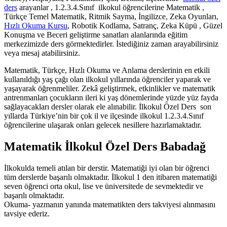
ders
arayanlar , 1.2.3.4.Sınıf ilkokul öğrencilerine Matematik ,
Türkçe Temel Matematik, Ritmik Sayma, İngilizce, Zeka Oyunları,
Hızlı Okuma Kursu
, Robotik Kodlama, Satranç, Zeka Küpü , Güzel
Konuşma ve Beceri geliştirme sanatları alanlarında eğitim
merkezimizde ders görmektedirler. İstediğiniz zaman arayabilirsiniz
veya mesaj atabilirsiniz.
Matematik, Türkçe, Hızlı Okuma ve Anlama derslerinin en etkili
kullanıldığı yaş çağı olan ilkokul yıllarında öğrenciler yaparak ve
yaşayarak öğrenmeliler. Zekâ geliştirmek, etkinlikler ve matematik
antrenmanları çocukların ileri ki yaş dönemlerinde yüzde yüz fayda
sağlayacakları dersler olarak ele alınabilir. İlkokul Özel Ders son
yıllarda Türkiye’nin bir çok il ve ilçesinde ilkokul 1.2.3.4.Sınıf
öğrencilerine ulaşarak onları gelecek nesillere hazırlamaktadır.
Matematik İlkokul Özel Ders Babadağ
İlkokulda temeli atılan bir derstir. Matematiği iyi olan bir öğrenci
tüm derslerde başarılı olmaktadır. İlkokul 1 den itibaren matematiği
seven öğrenci orta okul, lise ve üniversitede de sevmektedir ve
başarılı olmaktadır.
Okuma- yazmanın yanında matematikten ders takviyesi alınmasını
tavsiye ederiz.