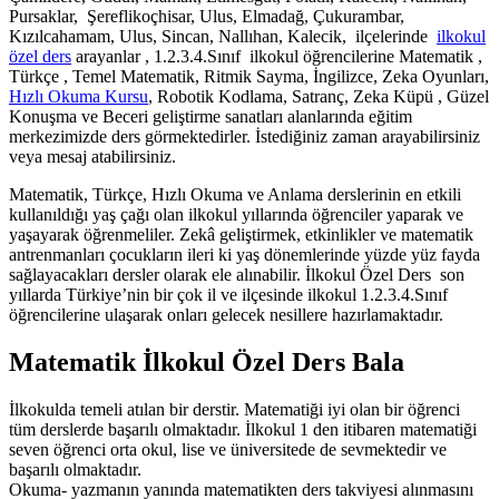
Pursaklar, Şereflikoçhisar, Ulus, Elmadağ, Çukurambar,
Kızılcahamam, Ulus, Sincan, Nallıhan, Kalecik, ilçelerinde
ilkokul
özel ders
arayanlar , 1.2.3.4.Sınıf ilkokul öğrencilerine Matematik ,
Türkçe , Temel Matematik, Ritmik Sayma, İngilizce, Zeka Oyunları,
Hızlı Okuma Kursu
, Robotik Kodlama, Satranç, Zeka Küpü , Güzel
Konuşma ve Beceri geliştirme sanatları alanlarında eğitim
merkezimizde ders görmektedirler. İstediğiniz zaman arayabilirsiniz
veya mesaj atabilirsiniz.
Matematik, Türkçe, Hızlı Okuma ve Anlama derslerinin en etkili
kullanıldığı yaş çağı olan ilkokul yıllarında öğrenciler yaparak ve
yaşayarak öğrenmeliler. Zekâ geliştirmek, etkinlikler ve matematik
antrenmanları çocukların ileri ki yaş dönemlerinde yüzde yüz fayda
sağlayacakları dersler olarak ele alınabilir. İlkokul Özel Ders son
yıllarda Türkiye’nin bir çok il ve ilçesinde ilkokul 1.2.3.4.Sınıf
öğrencilerine ulaşarak onları gelecek nesillere hazırlamaktadır.
Matematik İlkokul Özel Ders Bala
İlkokulda temeli atılan bir derstir. Matematiği iyi olan bir öğrenci
tüm derslerde başarılı olmaktadır. İlkokul 1 den itibaren matematiği
seven öğrenci orta okul, lise ve üniversitede de sevmektedir ve
başarılı olmaktadır.
Okuma- yazmanın yanında matematikten ders takviyesi alınmasını