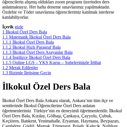
öğrencilerin alışmış oldukları zoom programı üzerinden ders
anlatmaktayız. Her hafta deneme sınavlarımız yapılmaktadır.
Özdebir ve Töder sınavlarına öğrencilerimiz katılmak isterlerse
katılabiliyorlar.
İçerik
gizle
1
İlkokul Özel Ders Bala
1.1
Matematik İlkokul Özel Ders Bala
1.1.1
İlkokul Özel Ders Bala
1.1.2
İlkokul Hızlı Paragraf Bala
1.1.3
İlkokul Özel Ders Arayanlar Bala
1.1.4
İngilizce İlkokul Özel Ders Bala
1.1.5
Online LGS – YKS Kursu – Şubelerimizle İrtibat
1.2
Merak Edilenler
1.3
Bizimle İletişime Geçin
İlkokul Özel Ders Bala
İlkokul Özel Ders Bala Ankara olarak, Ankara’nın tüm ilçe ve
semtlerinde İlkokul Öğrencilerine Özel Ders anlatan
öğretmenlerimiz Türkiye’nin en deneyimli öğretmenleridir. İlkokul
Özel Ders Bala, Kızılay, Gölbaşı, Çankaya, Çayyolu, Çubuk,
Keçiören, Batıkent, Yenimahalle, Eryaman, Haymana, Beypazarı,
Çamlıdere, Güdül, Mamak, Etimesgut, Polatlı, Kalecik, Nallıhan,