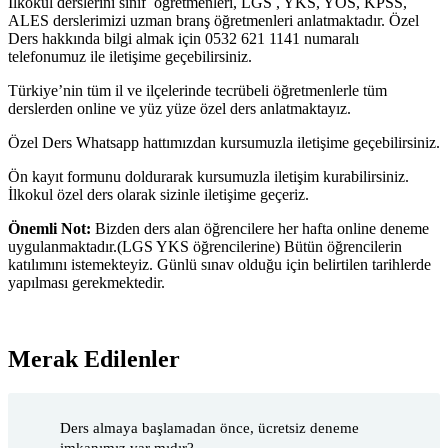
İlkokul derslerini sınıf öğretmenleri, LGS , YKS, YÖS, KPSS,
ALES derslerimizi uzman branş öğretmenleri anlatmaktadır. Özel
Ders hakkında bilgi almak için 0532 621 1141 numaralı
telefonumuz ile iletişime geçebilirsiniz.
Türkiye’nin tüm il ve ilçelerinde tecrübeli öğretmenlerle tüm
derslerden online ve yüz yüze özel ders anlatmaktayız.
Özel Ders Whatsapp hattımızdan kursumuzla iletişime geçebilirsiniz.
Ön kayıt formunu doldurarak kursumuzla iletişim kurabilirsiniz.
İlkokul özel ders olarak sizinle iletişime geçeriz.
Önemli Not:
Bizden ders alan öğrencilere her hafta online deneme
uygulanmaktadır.(LGS YKS öğrencilerine) Bütün öğrencilerin
katılımını istemekteyiz. Günlü sınav olduğu için belirtilen tarihlerde
yapılması gerekmektedir.
Merak Edilenler
Ders almaya başlamadan önce, ücretsiz deneme
imkanımız var mıdır?