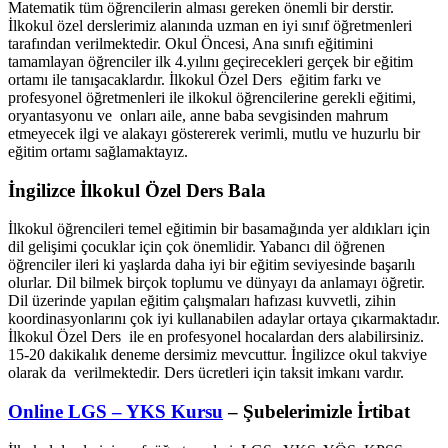
Matematik tüm öğrencilerin alması gereken önemli bir derstir.
İlkokul özel derslerimiz alanında uzman en iyi sınıf öğretmenleri
tarafından verilmektedir. Okul Öncesi, Ana sınıfı eğitimini
tamamlayan öğrenciler ilk 4.yılını geçirecekleri gerçek bir eğitim
ortamı ile tanışacaklardır. İlkokul Özel Ders eğitim farkı ve
profesyonel öğretmenleri ile ilkokul öğrencilerine gerekli eğitimi,
oryantasyonu ve onları aile, anne baba sevgisinden mahrum
etmeyecek ilgi ve alakayı göstererek verimli, mutlu ve huzurlu bir
eğitim ortamı sağlamaktayız.
İngilizce İlkokul Özel Ders Bala
İlkokul öğrencileri temel eğitimin bir basamağında yer aldıkları için
dil gelişimi çocuklar için çok önemlidir. Yabancı dil öğrenen
öğrenciler ileri ki yaşlarda daha iyi bir eğitim seviyesinde başarılı
olurlar. Dil bilmek birçok toplumu ve dünyayı da anlamayı öğretir.
Dil üzerinde yapılan eğitim çalışmaları hafızası kuvvetli, zihin
koordinasyonlarını çok iyi kullanabilen adaylar ortaya çıkarmaktadır.
İlkokul Özel Ders ile en profesyonel hocalardan ders alabilirsiniz.
15-20 dakikalık deneme dersimiz mevcuttur. İngilizce okul takviye
olarak da verilmektedir. Ders ücretleri için taksit imkanı vardır.
Online LGS – YKS Kursu
– Şubelerimizle İrtibat