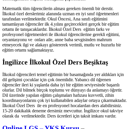
Matematik tüm öğrencilerin alması gereken önemli bir derstir.
İlkokul özel derslerimiz alanında uzman en iyi sınıf öğretmenleri
tarafından verilmektedir. Okul Öncesi, Ana sınıfı eğitimini
tamamlayan öğrenciler ilk 4.yılını geçirecekleri gerçek bir eğitim
ortamı ile tanışacaklardır. İlkokul Özel Ders eğitim farkı ve
profesyonel öğretmenleri ile ilkokul öğrencilerine gerekli eğitimi,
oryantasyonu ve onları aile, anne baba sevgisinden mahrum
etmeyecek ilgi ve alakayı göstererek verimli, mutlu ve huzurlu bir
eğitim ortamı sağlamaktayız.
İngilizce İlkokul Özel Ders Beşiktaş
İlkokul öğrencileri temel eğitimin bir basamağında yer aldıkları için
dil gelişimi çocuklar için çok önemlidir. Yabancı dil öğrenen
öğrenciler ileri ki yaşlarda daha iyi bir eğitim seviyesinde başarılı
olurlar. Dil bilmek birçok toplumu ve dünyayı da anlamayı öğretir.
Dil üzerinde yapılan eğitim çalışmaları hafızası kuvvetli, zihin
koordinasyonlarını çok iyi kullanabilen adaylar ortaya çıkarmaktadır.
İlkokul Özel Ders ile en profesyonel hocalardan ders alabilirsiniz.
15-20 dakikalık deneme dersimiz mevcuttur. İngilizce okul takviye
olarak da verilmektedir. Ders ücretleri için taksit imkanı vardır.
Online LGS – YKS Kursu
–