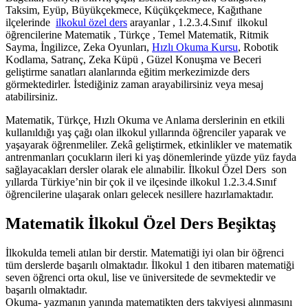
Taksim, Eyüp, Büyükçekmece, Küçükçekmece, Kağıthane
ilçelerinde
ilkokul özel ders
arayanlar , 1.2.3.4.Sınıf ilkokul
öğrencilerine Matematik , Türkçe , Temel Matematik, Ritmik
Sayma, İngilizce, Zeka Oyunları,
Hızlı Okuma Kursu
, Robotik
Kodlama, Satranç, Zeka Küpü , Güzel Konuşma ve Beceri
geliştirme sanatları alanlarında eğitim merkezimizde ders
görmektedirler. İstediğiniz zaman arayabilirsiniz veya mesaj
atabilirsiniz.
Matematik, Türkçe, Hızlı Okuma ve Anlama derslerinin en etkili
kullanıldığı yaş çağı olan ilkokul yıllarında öğrenciler yaparak ve
yaşayarak öğrenmeliler. Zekâ geliştirmek, etkinlikler ve matematik
antrenmanları çocukların ileri ki yaş dönemlerinde yüzde yüz fayda
sağlayacakları dersler olarak ele alınabilir. İlkokul Özel Ders son
yıllarda Türkiye’nin bir çok il ve ilçesinde ilkokul 1.2.3.4.Sınıf
öğrencilerine ulaşarak onları gelecek nesillere hazırlamaktadır.
Matematik İlkokul Özel Ders Beşiktaş
İlkokulda temeli atılan bir derstir. Matematiği iyi olan bir öğrenci
tüm derslerde başarılı olmaktadır. İlkokul 1 den itibaren matematiği
seven öğrenci orta okul, lise ve üniversitede de sevmektedir ve
başarılı olmaktadır.
Okuma- yazmanın yanında matematikten ders takviyesi alınmasını