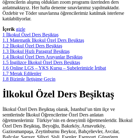
öğrencilerin alışmış oldukları zoom programı üzerinden ders
anlatmaktayız. Her hafta deneme sınavlarımız yapılmaktadır.
Özdebir ve Töder sınavlarına öğrencilerimiz katılmak isterlerse
katılabiliyorlar.
İçerik
gizle
1
İlkokul Özel Ders Beşiktaş
1.1
Matematik İlkokul Özel Ders Beşiktaş
1.2
İlkokul Özel Ders Beşiktaş
1.3
İlkokul Hızlı Paragraf Beşiktaş
1.4
İlkokul Özel Ders Arayanlar Beşiktaş
1.5
İngilizce İlkokul Özel Ders Beşiktaş
1.6
Online LGS – YKS Kursu – Şubelerimizle İrtibat
1.7
Merak Edilenler
1.8
Bizimle İletişime Geçin
İlkokul Özel Ders Beşiktaş
İlkokul Özel Ders Beşiktaş olarak, İstanbul’un tüm ilçe ve
semtlerinde İlkokul Öğrencilerine Özel Ders anlatan
öğretmenlerimiz Türkiye’nin en deneyimli öğretmenleridir. İlkokul
Özel Ders Beşiktaş, Beyoğlu, Bakırköy, Arnavutköy,
Gaziosmanpaşa, Zeytinburnu Beykoz, Bahçelievler, Avcılar,
Bağcılar, Sarıyer, Silivri, Şişli, Esenler, Esenyurt, Güngören,