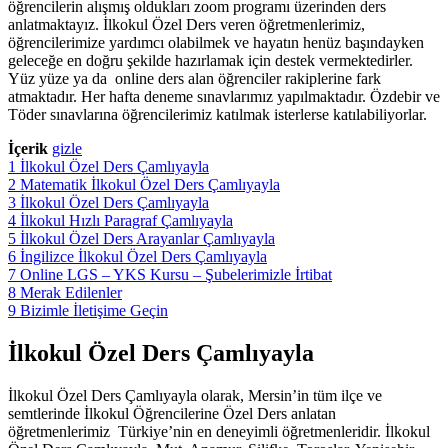
öğrencilerin alışmış oldukları zoom programı üzerinden ders
anlatmaktayız. İlkokul Özel Ders veren öğretmenlerimiz,
öğrencilerimize yardımcı olabilmek ve hayatın henüz başındayken
geleceğe en doğru şekilde hazırlamak için destek vermektedirler.
Yüz yüze ya da online ders alan öğrenciler rakiplerine fark
atmaktadır. Her hafta deneme sınavlarımız yapılmaktadır. Özdebir ve
Töder sınavlarına öğrencilerimiz katılmak isterlerse katılabiliyorlar.
İçerik
gizle
1
İlkokul Özel Ders Çamlıyayla
2
Matematik İlkokul Özel Ders Çamlıyayla
3
İlkokul Özel Ders Çamlıyayla
4
İlkokul Hızlı Paragraf Çamlıyayla
5
İlkokul Özel Ders Arayanlar Çamlıyayla
6
İngilizce İlkokul Özel Ders Çamlıyayla
7
Online LGS – YKS Kursu – Şubelerimizle İrtibat
8
Merak Edilenler
9
Bizimle İletişime Geçin
İlkokul Özel Ders Çamlıyayla
İlkokul Özel Ders Çamlıyayla olarak, Mersin’in tüm ilçe ve
semtlerinde İlkokul Öğrencilerine Özel Ders anlatan
öğretmenlerimiz Türkiye’nin en deneyimli öğretmenleridir. İlkokul