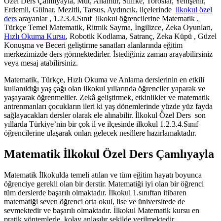
Özel Ders Çamlıyayla, Mut, Anamur, Silifke, Toroslar, Yenişehir,
Erdemli, Gülnar, Mezitli, Tarsus, Aydıncık, ilçelerinde
ilkokul özel
ders
arayanlar , 1.2.3.4.Sınıf ilkokul öğrencilerine Matematik ,
Türkçe Temel Matematik, Ritmik Sayma, İngilizce, Zeka Oyunları,
Hızlı Okuma Kursu
, Robotik Kodlama, Satranç, Zeka Küpü , Güzel
Konuşma ve Beceri geliştirme sanatları alanlarında eğitim
merkezimizde ders görmektedirler. İstediğiniz zaman arayabilirsiniz
veya mesaj atabilirsiniz.
Matematik, Türkçe, Hızlı Okuma ve Anlama derslerinin en etkili
kullanıldığı yaş çağı olan ilkokul yıllarında öğrenciler yaparak ve
yaşayarak öğrenmeliler. Zekâ geliştirmek, etkinlikler ve matematik
antrenmanları çocukların ileri ki yaş dönemlerinde yüzde yüz fayda
sağlayacakları dersler olarak ele alınabilir. İlkokul Özel Ders son
yıllarda Türkiye’nin bir çok il ve ilçesinde ilkokul 1.2.3.4.Sınıf
öğrencilerine ulaşarak onları gelecek nesillere hazırlamaktadır.
Matematik İlkokul Özel Ders Çamlıyayla
Matematik İlkokulda temeli atılan ve tüm eğitim hayatı boyunca
öğrenciye gerekli olan bir derstir. Matematiği iyi olan bir öğrenci
tüm derslerde başarılı olmaktadır. İlkokul 1.sınıftan itibaren
matematiği seven öğrenci orta okul, lise ve üniversitede de
sevmektedir ve başarılı olmaktadır. İlkokul Matematik kursu en
pratik yöntemlerle, kolay anlaşılır şekilde verilmektedir.