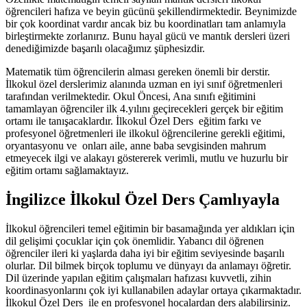
öğrencileri hafıza ve beyin gücünü şekillendirmektedir. Beynimizde
bir çok koordinat vardır ancak biz bu koordinatları tam anlamıyla
birleştirmekte zorlanırız. Bunu hayal gücü ve mantık dersleri üzeri
denediğimizde başarılı olacağımız şüphesizdir.
Matematik tüm öğrencilerin alması gereken önemli bir derstir.
İlkokul özel derslerimiz alanında uzman en iyi sınıf öğretmenleri
tarafından verilmektedir. Okul Öncesi, Ana sınıfı eğitimini
tamamlayan öğrenciler ilk 4.yılını geçirecekleri gerçek bir eğitim
ortamı ile tanışacaklardır. İlkokul Özel Ders eğitim farkı ve
profesyonel öğretmenleri ile ilkokul öğrencilerine gerekli eğitimi,
oryantasyonu ve onları aile, anne baba sevgisinden mahrum
etmeyecek ilgi ve alakayı göstererek verimli, mutlu ve huzurlu bir
eğitim ortamı sağlamaktayız.
İngilizce İlkokul Özel Ders Çamlıyayla
İlkokul öğrencileri temel eğitimin bir basamağında yer aldıkları için
dil gelişimi çocuklar için çok önemlidir. Yabancı dil öğrenen
öğrenciler ileri ki yaşlarda daha iyi bir eğitim seviyesinde başarılı
olurlar. Dil bilmek birçok toplumu ve dünyayı da anlamayı öğretir.
Dil üzerinde yapılan eğitim çalışmaları hafızası kuvvetli, zihin
koordinasyonlarını çok iyi kullanabilen adaylar ortaya çıkarmaktadır.
İlkokul Özel Ders ile en profesyonel hocalardan ders alabilirsiniz.