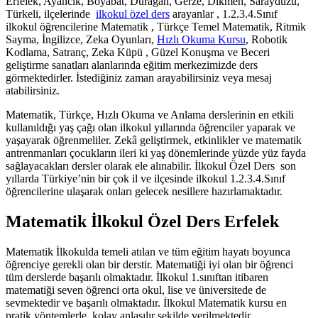
Erfelek, Ayancık, Boyabat, Durağan, Gerze, Dikmen, Saraydüzü,
Türkeli, ilçelerinde
ilkokul özel ders
arayanlar , 1.2.3.4.Sınıf
ilkokul öğrencilerine Matematik , Türkçe Temel Matematik, Ritmik
Sayma, İngilizce, Zeka Oyunları,
Hızlı Okuma Kursu
, Robotik
Kodlama, Satranç, Zeka Küpü , Güzel Konuşma ve Beceri
geliştirme sanatları alanlarında eğitim merkezimizde ders
görmektedirler. İstediğiniz zaman arayabilirsiniz veya mesaj
atabilirsiniz.
Matematik, Türkçe, Hızlı Okuma ve Anlama derslerinin en etkili
kullanıldığı yaş çağı olan ilkokul yıllarında öğrenciler yaparak ve
yaşayarak öğrenmeliler. Zekâ geliştirmek, etkinlikler ve matematik
antrenmanları çocukların ileri ki yaş dönemlerinde yüzde yüz fayda
sağlayacakları dersler olarak ele alınabilir. İlkokul Özel Ders son
yıllarda Türkiye’nin bir çok il ve ilçesinde ilkokul 1.2.3.4.Sınıf
öğrencilerine ulaşarak onları gelecek nesillere hazırlamaktadır.
Matematik İlkokul Özel Ders Erfelek
Matematik İlkokulda temeli atılan ve tüm eğitim hayatı boyunca
öğrenciye gerekli olan bir derstir. Matematiği iyi olan bir öğrenci
tüm derslerde başarılı olmaktadır. İlkokul 1.sınıftan itibaren
matematiği seven öğrenci orta okul, lise ve üniversitede de
sevmektedir ve başarılı olmaktadır. İlkokul Matematik kursu en
pratik yöntemlerle, kolay anlaşılır şekilde verilmektedir.