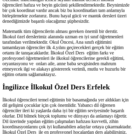
öğrencileri hafıza ve beyin gücünü şekillendirmektedir. Beynimizde
bir çok koordinat vardır ancak biz bu koordinatları tam anlamıyla
birleştirmekte zorlanırız. Bunu hayal gücü ve mantık dersleri üzeri
denediğimizde başarılı olacağımız şüphesizdir.
Matematik tüm öğrencilerin alması gereken önemli bir derstir.
İlkokul özel derslerimiz alanında uzman en iyi sınıf öğretmenleri
tarafından verilmektedir. Okul Öncesi, Ana sınıfı eğitimini
tamamlayan öğrenciler ilk 4.yılını geçirecekleri gerçek bir eğitim
ortamı ile tanışacaklardır. İlkokul Özel Ders eğitim farkı ve
profesyonel öğretmenleri ile ilkokul öğrencilerine gerekli eğitimi,
oryantasyonu ve onları aile, anne baba sevgisinden mahrum
etmeyecek ilgi ve alakayı göstererek verimli, mutlu ve huzurlu bir
eğitim ortamı sağlamaktayız.
İngilizce İlkokul Özel Ders Erfelek
İlkokul öğrencileri temel eğitimin bir basamağında yer aldıkları için
dil gelişimi çocuklar için çok önemlidir. Yabancı dil öğrenen
öğrenciler ileri ki yaşlarda daha iyi bir eğitim seviyesinde başarılı
olurlar. Dil bilmek birçok toplumu ve dünyayı da anlamayı öğretir.
Dil üzerinde yapılan eğitim çalışmaları hafızası kuvvetli, zihin
koordinasyonlarını çok iyi kullanabilen adaylar ortaya çıkarmaktadır.
İlkokul Özel Ders ile en profesyonel hocalardan ders alabilirsiniz.