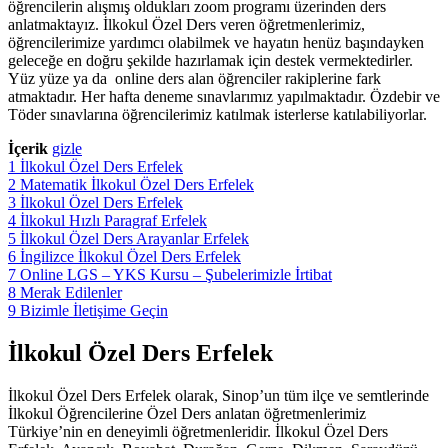
öğrencilerin alışmış oldukları zoom programı üzerinden ders
anlatmaktayız. İlkokul Özel Ders veren öğretmenlerimiz,
öğrencilerimize yardımcı olabilmek ve hayatın henüz başındayken
geleceğe en doğru şekilde hazırlamak için destek vermektedirler.
Yüz yüze ya da online ders alan öğrenciler rakiplerine fark
atmaktadır. Her hafta deneme sınavlarımız yapılmaktadır. Özdebir ve
Töder sınavlarına öğrencilerimiz katılmak isterlerse katılabiliyorlar.
İçerik
gizle
1
İlkokul Özel Ders Erfelek
2
Matematik İlkokul Özel Ders Erfelek
3
İlkokul Özel Ders Erfelek
4
İlkokul Hızlı Paragraf Erfelek
5
İlkokul Özel Ders Arayanlar Erfelek
6
İngilizce İlkokul Özel Ders Erfelek
7
Online LGS – YKS Kursu – Şubelerimizle İrtibat
8
Merak Edilenler
9
Bizimle İletişime Geçin
İlkokul Özel Ders Erfelek
İlkokul Özel Ders Erfelek olarak, Sinop’un tüm ilçe ve semtlerinde
İlkokul Öğrencilerine Özel Ders anlatan öğretmenlerimiz
Türkiye’nin en deneyimli öğretmenleridir. İlkokul Özel Ders