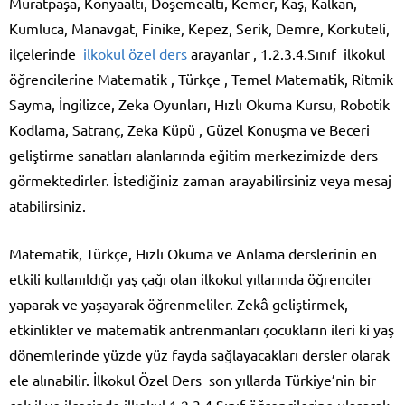
Muratpaşa, Konyaaltı, Döşemealtı, Kemer, Kaş, Kalkan,
Kumluca, Manavgat, Finike, Kepez, Serik, Demre, Korkuteli,
ilçelerinde
ilkokul özel ders
arayanlar , 1.2.3.4.Sınıf ilkokul
öğrencilerine Matematik , Türkçe , Temel Matematik, Ritmik
Sayma, İngilizce, Zeka Oyunları, Hızlı Okuma Kursu, Robotik
Kodlama, Satranç, Zeka Küpü , Güzel Konuşma ve Beceri
geliştirme sanatları alanlarında eğitim merkezimizde ders
görmektedirler. İstediğiniz zaman arayabilirsiniz veya mesaj
atabilirsiniz.
Matematik, Türkçe, Hızlı Okuma ve Anlama derslerinin en
etkili kullanıldığı yaş çağı olan ilkokul yıllarında öğrenciler
yaparak ve yaşayarak öğrenmeliler. Zekâ geliştirmek,
etkinlikler ve matematik antrenmanları çocukların ileri ki yaş
dönemlerinde yüzde yüz fayda sağlayacakları dersler olarak
ele alınabilir. İlkokul Özel Ders son yıllarda Türkiye’nin bir
çok il ve ilçesinde ilkokul 1.2.3.4.Sınıf öğrencilerine ulaşarak