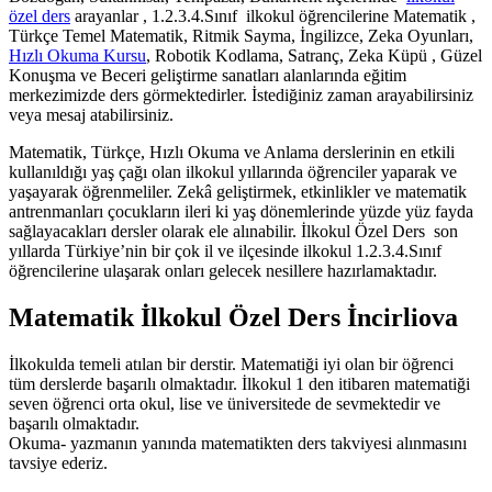
özel ders
arayanlar , 1.2.3.4.Sınıf ilkokul öğrencilerine Matematik ,
Türkçe Temel Matematik, Ritmik Sayma, İngilizce, Zeka Oyunları,
Hızlı Okuma Kursu
, Robotik Kodlama, Satranç, Zeka Küpü , Güzel
Konuşma ve Beceri geliştirme sanatları alanlarında eğitim
merkezimizde ders görmektedirler. İstediğiniz zaman arayabilirsiniz
veya mesaj atabilirsiniz.
Matematik, Türkçe, Hızlı Okuma ve Anlama derslerinin en etkili
kullanıldığı yaş çağı olan ilkokul yıllarında öğrenciler yaparak ve
yaşayarak öğrenmeliler. Zekâ geliştirmek, etkinlikler ve matematik
antrenmanları çocukların ileri ki yaş dönemlerinde yüzde yüz fayda
sağlayacakları dersler olarak ele alınabilir. İlkokul Özel Ders son
yıllarda Türkiye’nin bir çok il ve ilçesinde ilkokul 1.2.3.4.Sınıf
öğrencilerine ulaşarak onları gelecek nesillere hazırlamaktadır.
Matematik İlkokul Özel Ders İncirliova
İlkokulda temeli atılan bir derstir. Matematiği iyi olan bir öğrenci
tüm derslerde başarılı olmaktadır. İlkokul 1 den itibaren matematiği
seven öğrenci orta okul, lise ve üniversitede de sevmektedir ve
başarılı olmaktadır.
Okuma- yazmanın yanında matematikten ders takviyesi alınmasını
tavsiye ederiz.