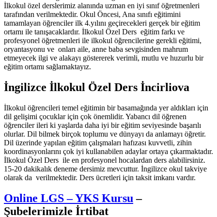
İlkokul özel derslerimiz alanında uzman en iyi sınıf öğretmenleri
tarafından verilmektedir. Okul Öncesi, Ana sınıfı eğitimini
tamamlayan öğrenciler ilk 4.yılını geçirecekleri gerçek bir eğitim
ortamı ile tanışacaklardır. İlkokul Özel Ders eğitim farkı ve
profesyonel öğretmenleri ile ilkokul öğrencilerine gerekli eğitimi,
oryantasyonu ve onları aile, anne baba sevgisinden mahrum
etmeyecek ilgi ve alakayı göstererek verimli, mutlu ve huzurlu bir
eğitim ortamı sağlamaktayız.
İngilizce İlkokul Özel Ders İncirliova
İlkokul öğrencileri temel eğitimin bir basamağında yer aldıkları için
dil gelişimi çocuklar için çok önemlidir. Yabancı dil öğrenen
öğrenciler ileri ki yaşlarda daha iyi bir eğitim seviyesinde başarılı
olurlar. Dil bilmek birçok toplumu ve dünyayı da anlamayı öğretir.
Dil üzerinde yapılan eğitim çalışmaları hafızası kuvvetli, zihin
koordinasyonlarını çok iyi kullanabilen adaylar ortaya çıkarmaktadır.
İlkokul Özel Ders ile en profesyonel hocalardan ders alabilirsiniz.
15-20 dakikalık deneme dersimiz mevcuttur. İngilizce okul takviye
olarak da verilmektedir. Ders ücretleri için taksit imkanı vardır.
Online LGS – YKS Kursu
–
Şubelerimizle İrtibat