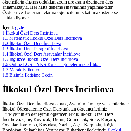
öğrencilerin alışmış oldukları zoom programı üzerinden ders
anlatmaktayız. Her hafta deneme sınavlarımız yapılmaktadır.
Özdebir ve Töder sınavlarına öğrencilerimiz katılmak isterlerse
katılabiliyorlar.
İçerik
gizle
1
İlkokul Özel Ders İncirliova
1.1
Matematik İlkokul Özel Ders İncirliova
1.2
İlkokul Özel Ders İncirliova
1.3
İlkokul Hızlı Paragraf İncirliova
1.4
İlkokul Özel Ders Arayanlar İncirliova
1.5
İngilizce İlkokul Özel Ders İncirliova
1.6
Online LGS – YKS Kursu – Şubelerimizle İrtibat
1.7
Merak Edilenler
1.8
Bizimle İletişime Geçin
İlkokul Özel Ders İncirliova
İlkokul Özel Ders İncirliova olarak, Aydın’ın tüm ilçe ve semtlerinde
İlkokul Öğrencilerine Özel Ders anlatan öğretmenlerimiz
Türkiye’nin en deneyimli öğretmenleridir. İlkokul Özel Ders
İncirliova, Çine, Kuyucak, Didim, Germencik, Söke, Koçarlı,
Ortaklar, Karacasu, Kuşadası, Nazilli, Atça, Karpuzlu, Köşk,
Bozdoğan, Sultanhisar, Yenipazar, Buharkent ilçelerinde
ilkokul