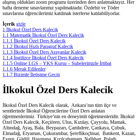
alışmış oldukları zoom programı üzerinden ders anlatmaktayız. Her
hafta deneme sınavlarımız yapılmaktadır. Özdebir ve Töder
sınavlarına öğrencilerimiz katılmak isterlerse katılabiliyorlar.
İçerik
gizle
1
İlkokul Özel Ders Kalecik
1.1
Matematik İlkokul Özel Ders Kalecik
1.1.1
İlkokul Özel Ders Kalecik
1.1.2
İlkokul Hızlı Paragraf Kalecik
1.1.3
İlkokul Özel Ders Arayanlar Kalecik
1.1.4
İngilizce İlkokul Özel Ders Kalecik
1.1.5
Online LGS – YKS Kursu – Şubelerimizle İrtibat
1.1.6
Merak Edilenler
1.1.7
Bizimle İletişime Geçin
İlkokul Özel Ders Kalecik
İlkokul Özel Ders Kalecik olarak, Ankara’nın tüm ilçe ve
semtlerinde İlkokul Öğrencilerine Özel Ders anlatan
öğretmenlerimiz Türkiye’nin en deneyimli öğretmenleridir. İlkokul
Özel Ders Kalecik, Keçiören, Ulus, Kızılay, Çayyolu, Mamak,
Altındağ, Ayaş, Bala, Beypazarı, Çamlıdere, Çankaya, Çubuk,
Elmadağ, Eryaman, Çukurambar, Şereflikoçhisar, Batıkent, Kazan,
Evren, Güdül, Haymana, Kızılcahamam, Nallıhan, Polatlı,