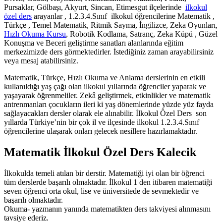
Pursaklar, Gölbaşı, Akyurt, Sincan, Etimesgut ilçelerinde
ilkokul
özel ders
arayanlar , 1.2.3.4.Sınıf ilkokul öğrencilerine Matematik ,
Türkçe , Temel Matematik, Ritmik Sayma, İngilizce, Zeka Oyunları,
Hızlı Okuma Kursu
, Robotik Kodlama, Satranç, Zeka Küpü , Güzel
Konuşma ve Beceri geliştirme sanatları alanlarında eğitim
merkezimizde ders görmektedirler. İstediğiniz zaman arayabilirsiniz
veya mesaj atabilirsiniz.
Matematik, Türkçe, Hızlı Okuma ve Anlama derslerinin en etkili
kullanıldığı yaş çağı olan ilkokul yıllarında öğrenciler yaparak ve
yaşayarak öğrenmeliler. Zekâ geliştirmek, etkinlikler ve matematik
antrenmanları çocukların ileri ki yaş dönemlerinde yüzde yüz fayda
sağlayacakları dersler olarak ele alınabilir. İlkokul Özel Ders son
yıllarda Türkiye’nin bir çok il ve ilçesinde ilkokul 1.2.3.4.Sınıf
öğrencilerine ulaşarak onları gelecek nesillere hazırlamaktadır.
Matematik İlkokul Özel Ders Kalecik
İlkokulda temeli atılan bir derstir. Matematiği iyi olan bir öğrenci
tüm derslerde başarılı olmaktadır. İlkokul 1 den itibaren matematiği
seven öğrenci orta okul, lise ve üniversitede de sevmektedir ve
başarılı olmaktadır.
Okuma- yazmanın yanında matematikten ders takviyesi alınmasını
tavsiye ederiz.