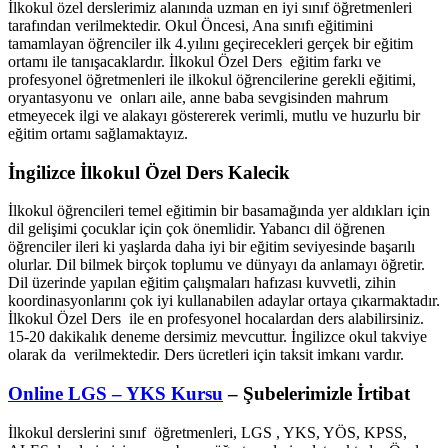
İlkokul özel derslerimiz alanında uzman en iyi sınıf öğretmenleri
tarafından verilmektedir. Okul Öncesi, Ana sınıfı eğitimini
tamamlayan öğrenciler ilk 4.yılını geçirecekleri gerçek bir eğitim
ortamı ile tanışacaklardır. İlkokul Özel Ders eğitim farkı ve
profesyonel öğretmenleri ile ilkokul öğrencilerine gerekli eğitimi,
oryantasyonu ve onları aile, anne baba sevgisinden mahrum
etmeyecek ilgi ve alakayı göstererek verimli, mutlu ve huzurlu bir
eğitim ortamı sağlamaktayız.
İngilizce İlkokul Özel Ders Kalecik
İlkokul öğrencileri temel eğitimin bir basamağında yer aldıkları için
dil gelişimi çocuklar için çok önemlidir. Yabancı dil öğrenen
öğrenciler ileri ki yaşlarda daha iyi bir eğitim seviyesinde başarılı
olurlar. Dil bilmek birçok toplumu ve dünyayı da anlamayı öğretir.
Dil üzerinde yapılan eğitim çalışmaları hafızası kuvvetli, zihin
koordinasyonlarını çok iyi kullanabilen adaylar ortaya çıkarmaktadır.
İlkokul Özel Ders ile en profesyonel hocalardan ders alabilirsiniz.
15-20 dakikalık deneme dersimiz mevcuttur. İngilizce okul takviye
olarak da verilmektedir. Ders ücretleri için taksit imkanı vardır.
Online LGS – YKS Kursu
– Şubelerimizle İrtibat
İlkokul derslerini sınıf öğretmenleri, LGS , YKS, YÖS, KPSS,