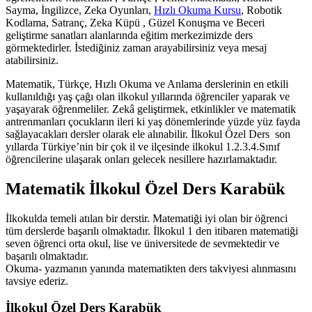
Sayma, İngilizce, Zeka Oyunları,
Hızlı Okuma Kursu
, Robotik
Kodlama, Satranç, Zeka Küpü , Güzel Konuşma ve Beceri
geliştirme sanatları alanlarında eğitim merkezimizde ders
görmektedirler. İstediğiniz zaman arayabilirsiniz veya mesaj
atabilirsiniz.
Matematik, Türkçe, Hızlı Okuma ve Anlama derslerinin en etkili
kullanıldığı yaş çağı olan ilkokul yıllarında öğrenciler yaparak ve
yaşayarak öğrenmeliler. Zekâ geliştirmek, etkinlikler ve matematik
antrenmanları çocukların ileri ki yaş dönemlerinde yüzde yüz fayda
sağlayacakları dersler olarak ele alınabilir. İlkokul Özel Ders son
yıllarda Türkiye’nin bir çok il ve ilçesinde ilkokul 1.2.3.4.Sınıf
öğrencilerine ulaşarak onları gelecek nesillere hazırlamaktadır.
Matematik İlkokul Özel Ders Karabük
İlkokulda temeli atılan bir derstir. Matematiği iyi olan bir öğrenci
tüm derslerde başarılı olmaktadır. İlkokul 1 den itibaren matematiği
seven öğrenci orta okul, lise ve üniversitede de sevmektedir ve
başarılı olmaktadır.
Okuma- yazmanın yanında matematikten ders takviyesi alınmasını
tavsiye ederiz.
İlkokul Özel Ders Karabük