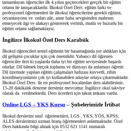
tamamlayan öğrenciler ilk 4.yılını geçirecekleri gerçek bir eğitim
ortamı ile tanışacaklardır. İlkokul Özel Ders eğitim farkı ve
profesyonel öğretmenleri ile ilkokul öğrencilerine gerekli eğitimi,
oryantasyonu ve onları aile, anne baba sevgisinden mahrum
etmeyecek ilgi ve alakayı göstererek verimli, mutlu ve huzurlu bir
eğitim ortamı sağlamaktayız.
İngilizce İlkokul Özel Ders Karabük
İlkokul öğrencileri temel eğitimin bir basamağında yer aldıkları için
dil gelişimi çocuklar için çok önemlidir. Yabancı dil öğrenen
öğrenciler ileri ki yaşlarda daha iyi bir eğitim seviyesinde başarılı
olurlar. Dil bilmek birçok toplumu ve dünyayı da anlamayı öğretir.
Dil üzerinde yapılan eğitim çalışmaları hafızası kuvvetli, zihin
koordinasyonlarını çok iyi kullanabilen adaylar ortaya çıkarmaktadır.
İlkokul Özel Ders ile en profesyonel hocalardan ders alabilirsiniz.
15-20 dakikalık deneme dersimiz mevcuttur. İngilizce okul takviye
olarak da verilmektedir. Ders ücretleri için taksit imkanı vardır.
Online LGS – YKS Kursu
– Şubelerimizle İrtibat
İlkokul derslerini sınıf öğretmenleri, LGS , YKS, YÖS, KPSS,
ALES derslerimizi uzman branş öğretmenleri anlatmaktadır. Özel
Ders hakkında bilgi almak için 0532 621 1141 numaralı