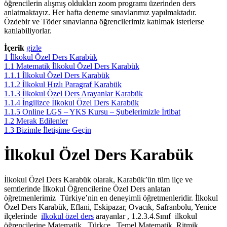
öğrencilerin alışmış oldukları zoom programı üzerinden ders
anlatmaktayız. Her hafta deneme sınavlarımız yapılmaktadır.
Özdebir ve Töder sınavlarına öğrencilerimiz katılmak isterlerse
katılabiliyorlar.
İçerik
gizle
1
İlkokul Özel Ders Karabük
1.1
Matematik İlkokul Özel Ders Karabük
1.1.1
İlkokul Özel Ders Karabük
1.1.2
İlkokul Hızlı Paragraf Karabük
1.1.3
İlkokul Özel Ders Arayanlar Karabük
1.1.4
İngilizce İlkokul Özel Ders Karabük
1.1.5
Online LGS – YKS Kursu – Şubelerimizle İrtibat
1.2
Merak Edilenler
1.3
Bizimle İletişime Geçin
İlkokul Özel Ders Karabük
İlkokul Özel Ders Karabük olarak, Karabük’ün tüm ilçe ve
semtlerinde İlkokul Öğrencilerine Özel Ders anlatan
öğretmenlerimiz Türkiye’nin en deneyimli öğretmenleridir. İlkokul
Özel Ders Karabük, Eflani, Eskipazar, Ovacık, Safranbolu, Yenice
ilçelerinde
ilkokul özel ders
arayanlar , 1.2.3.4.Sınıf ilkokul
öğrencilerine Matematik , Türkçe , Temel Matematik, Ritmik