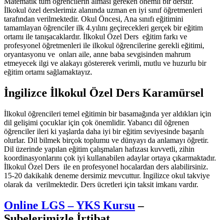
Matematik tüm öğrencilerin alması gereken önemli bir derstir.
İlkokul özel derslerimiz alanında uzman en iyi sınıf öğretmenleri
tarafından verilmektedir. Okul Öncesi, Ana sınıfı eğitimini
tamamlayan öğrenciler ilk 4.yılını geçirecekleri gerçek bir eğitim
ortamı ile tanışacaklardır. İlkokul Özel Ders eğitim farkı ve
profesyonel öğretmenleri ile ilkokul öğrencilerine gerekli eğitimi,
oryantasyonu ve onları aile, anne baba sevgisinden mahrum
etmeyecek ilgi ve alakayı göstererek verimli, mutlu ve huzurlu bir
eğitim ortamı sağlamaktayız.
İngilizce İlkokul Özel Ders Karamürsel
İlkokul öğrencileri temel eğitimin bir basamağında yer aldıkları için
dil gelişimi çocuklar için çok önemlidir. Yabancı dil öğrenen
öğrenciler ileri ki yaşlarda daha iyi bir eğitim seviyesinde başarılı
olurlar. Dil bilmek birçok toplumu ve dünyayı da anlamayı öğretir.
Dil üzerinde yapılan eğitim çalışmaları hafızası kuvvetli, zihin
koordinasyonlarını çok iyi kullanabilen adaylar ortaya çıkarmaktadır.
İlkokul Özel Ders ile en profesyonel hocalardan ders alabilirsiniz.
15-20 dakikalık deneme dersimiz mevcuttur. İngilizce okul takviye
olarak da verilmektedir. Ders ücretleri için taksit imkanı vardır.
Online LGS – YKS Kursu
–
Şubelerimizle İrtibat