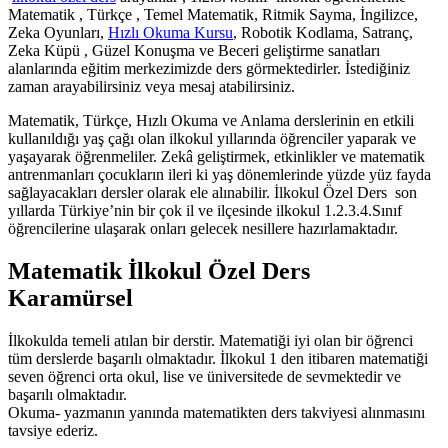
Matematik , Türkçe , Temel Matematik, Ritmik Sayma, İngilizce,
Zeka Oyunları,
Hızlı Okuma Kursu
, Robotik Kodlama, Satranç,
Zeka Küpü , Güzel Konuşma ve Beceri geliştirme sanatları
alanlarında eğitim merkezimizde ders görmektedirler. İstediğiniz
zaman arayabilirsiniz veya mesaj atabilirsiniz.
Matematik, Türkçe, Hızlı Okuma ve Anlama derslerinin en etkili
kullanıldığı yaş çağı olan ilkokul yıllarında öğrenciler yaparak ve
yaşayarak öğrenmeliler. Zekâ geliştirmek, etkinlikler ve matematik
antrenmanları çocukların ileri ki yaş dönemlerinde yüzde yüz fayda
sağlayacakları dersler olarak ele alınabilir. İlkokul Özel Ders son
yıllarda Türkiye’nin bir çok il ve ilçesinde ilkokul 1.2.3.4.Sınıf
öğrencilerine ulaşarak onları gelecek nesillere hazırlamaktadır.
Matematik İlkokul Özel Ders
Karamürsel
İlkokulda temeli atılan bir derstir. Matematiği iyi olan bir öğrenci
tüm derslerde başarılı olmaktadır. İlkokul 1 den itibaren matematiği
seven öğrenci orta okul, lise ve üniversitede de sevmektedir ve
başarılı olmaktadır.
Okuma- yazmanın yanında matematikten ders takviyesi alınmasını
tavsiye ederiz.