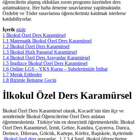
öğrencilerin alışmış oldukları zoom programı üzerinden ders
anlatmaktayız. Her hafta deneme sınavlarımız yapılmaktadır.
Özdebir ve Töder sınavlarına öğrencilerimiz katılmak isterlerse
katılabiliyorlar.
İçerik
gizle
1
İlkokul Özel Ders Karamürsel
1.1
Matematik İlkokul Özel Ders Karamürsel
1.2
İlkokul Özel Ders Karamürsel
1.3
İlkokul Hızlı Paragraf Karamürsel
1.4
İlkokul Özel Ders Arayanlar Karamürsel
1.5
İngilizce İlkokul Özel Ders Karamürsel
1.6
Online LGS – YKS Kursu – Şubelerimizle İrtibat
1.7
Merak Edilenler
1.8
Bizimle İletişime Geçin
İlkokul Özel Ders Karamürsel
İlkokul Özel Ders Karamürsel olarak, Kocaeli’nin tüm ilçe ve
semtlerinde İlkokul Öğrencilerine Özel Ders anlatan
öğretmenlerimiz Türkiye’nin en deneyimli öğretmenleridir. İlkokul
Özel Ders Karamürsel, İzmit, Gebze, Kandıra, Çayırova, Darıca,
Derince, Dilovası, Gölcük, Kartepe, Körfez, Başiskele, ilçelerinde
ilkokul özel ders
arayanlar , 1.2.3.4.Sınıf ilkokul öğrencilerine