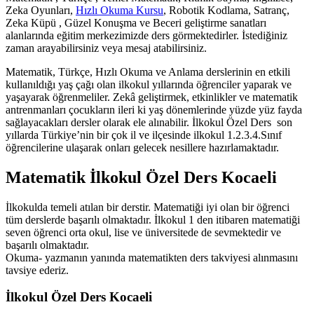
Zeka Oyunları,
Hızlı Okuma Kursu
, Robotik Kodlama, Satranç,
Zeka Küpü , Güzel Konuşma ve Beceri geliştirme sanatları
alanlarında eğitim merkezimizde ders görmektedirler. İstediğiniz
zaman arayabilirsiniz veya mesaj atabilirsiniz.
Matematik, Türkçe, Hızlı Okuma ve Anlama derslerinin en etkili
kullanıldığı yaş çağı olan ilkokul yıllarında öğrenciler yaparak ve
yaşayarak öğrenmeliler. Zekâ geliştirmek, etkinlikler ve matematik
antrenmanları çocukların ileri ki yaş dönemlerinde yüzde yüz fayda
sağlayacakları dersler olarak ele alınabilir. İlkokul Özel Ders son
yıllarda Türkiye’nin bir çok il ve ilçesinde ilkokul 1.2.3.4.Sınıf
öğrencilerine ulaşarak onları gelecek nesillere hazırlamaktadır.
Matematik İlkokul Özel Ders Kocaeli
İlkokulda temeli atılan bir derstir. Matematiği iyi olan bir öğrenci
tüm derslerde başarılı olmaktadır. İlkokul 1 den itibaren matematiği
seven öğrenci orta okul, lise ve üniversitede de sevmektedir ve
başarılı olmaktadır.
Okuma- yazmanın yanında matematikten ders takviyesi alınmasını
tavsiye ederiz.
İlkokul Özel Ders Kocaeli