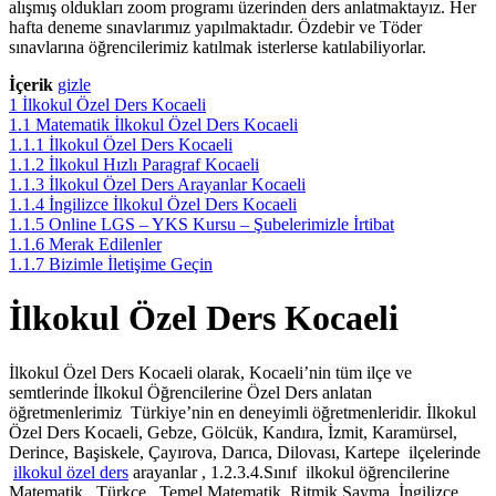
alışmış oldukları zoom programı üzerinden ders anlatmaktayız. Her
hafta deneme sınavlarımız yapılmaktadır. Özdebir ve Töder
sınavlarına öğrencilerimiz katılmak isterlerse katılabiliyorlar.
İçerik
gizle
1
İlkokul Özel Ders Kocaeli
1.1
Matematik İlkokul Özel Ders Kocaeli
1.1.1
İlkokul Özel Ders Kocaeli
1.1.2
İlkokul Hızlı Paragraf Kocaeli
1.1.3
İlkokul Özel Ders Arayanlar Kocaeli
1.1.4
İngilizce İlkokul Özel Ders Kocaeli
1.1.5
Online LGS – YKS Kursu – Şubelerimizle İrtibat
1.1.6
Merak Edilenler
1.1.7
Bizimle İletişime Geçin
İlkokul Özel Ders Kocaeli
İlkokul Özel Ders Kocaeli olarak, Kocaeli’nin tüm ilçe ve
semtlerinde İlkokul Öğrencilerine Özel Ders anlatan
öğretmenlerimiz Türkiye’nin en deneyimli öğretmenleridir. İlkokul
Özel Ders Kocaeli, Gebze, Gölcük, Kandıra, İzmit, Karamürsel,
Derince, Başiskele, Çayırova, Darıca, Dilovası, Kartepe ilçelerinde
ilkokul özel ders
arayanlar , 1.2.3.4.Sınıf ilkokul öğrencilerine
Matematik , Türkçe , Temel Matematik, Ritmik Sayma, İngilizce,