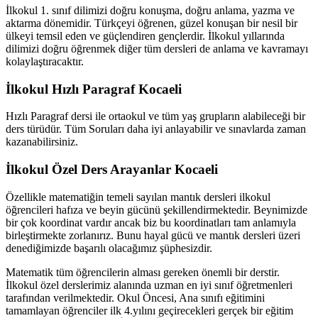
İlkokul 1. sınıf dilimizi doğru konuşma, doğru anlama, yazma ve
aktarma dönemidir. Türkçeyi öğrenen, güzel konuşan bir nesil bir
ülkeyi temsil eden ve güçlendiren gençlerdir. İlkokul yıllarında
dilimizi doğru öğrenmek diğer tüm dersleri de anlama ve kavramayı
kolaylaştıracaktır.
İlkokul Hızlı Paragraf Kocaeli
Hızlı Paragraf dersi ile ortaokul ve tüm yaş grupların alabileceği bir
ders türüdür. Tüm Soruları daha iyi anlayabilir ve sınavlarda zaman
kazanabilirsiniz.
İlkokul Özel Ders Arayanlar Kocaeli
Özellikle matematiğin temeli sayılan mantık dersleri ilkokul
öğrencileri hafıza ve beyin gücünü şekillendirmektedir. Beynimizde
bir çok koordinat vardır ancak biz bu koordinatları tam anlamıyla
birleştirmekte zorlanırız. Bunu hayal gücü ve mantık dersleri üzeri
denediğimizde başarılı olacağımız şüphesizdir.
Matematik tüm öğrencilerin alması gereken önemli bir derstir.
İlkokul özel derslerimiz alanında uzman en iyi sınıf öğretmenleri
tarafından verilmektedir. Okul Öncesi, Ana sınıfı eğitimini
tamamlayan öğrenciler ilk 4.yılını geçirecekleri gerçek bir eğitim