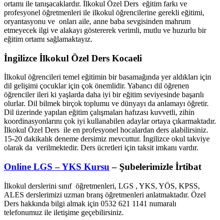
ortamı ile tanışacaklardır. İlkokul Özel Ders eğitim farkı ve
profesyonel öğretmenleri ile ilkokul öğrencilerine gerekli eğitimi,
oryantasyonu ve onları aile, anne baba sevgisinden mahrum
etmeyecek ilgi ve alakayı göstererek verimli, mutlu ve huzurlu bir
eğitim ortamı sağlamaktayız.
İngilizce İlkokul Özel Ders Kocaeli
İlkokul öğrencileri temel eğitimin bir basamağında yer aldıkları için
dil gelişimi çocuklar için çok önemlidir. Yabancı dil öğrenen
öğrenciler ileri ki yaşlarda daha iyi bir eğitim seviyesinde başarılı
olurlar. Dil bilmek birçok toplumu ve dünyayı da anlamayı öğretir.
Dil üzerinde yapılan eğitim çalışmaları hafızası kuvvetli, zihin
koordinasyonlarını çok iyi kullanabilen adaylar ortaya çıkarmaktadır.
İlkokul Özel Ders ile en profesyonel hocalardan ders alabilirsiniz.
15-20 dakikalık deneme dersimiz mevcuttur. İngilizce okul takviye
olarak da verilmektedir. Ders ücretleri için taksit imkanı vardır.
Online LGS – YKS Kursu
– Şubelerimizle İrtibat
İlkokul derslerini sınıf öğretmenleri, LGS , YKS, YÖS, KPSS,
ALES derslerimizi uzman branş öğretmenleri anlatmaktadır. Özel
Ders hakkında bilgi almak için 0532 621 1141 numaralı
telefonumuz ile iletişime geçebilirsiniz.