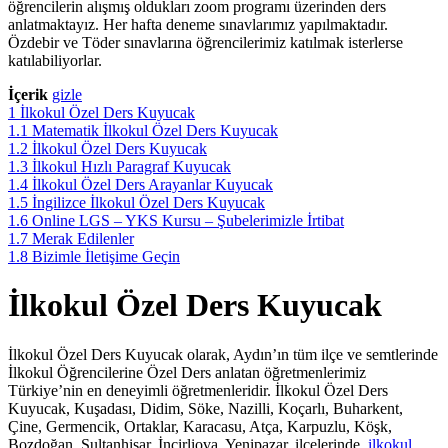
öğrencilerin alışmış oldukları zoom programı üzerinden ders
anlatmaktayız. Her hafta deneme sınavlarımız yapılmaktadır.
Özdebir ve Töder sınavlarına öğrencilerimiz katılmak isterlerse
katılabiliyorlar.
İçerik
gizle
1
İlkokul Özel Ders Kuyucak
1.1
Matematik İlkokul Özel Ders Kuyucak
1.2
İlkokul Özel Ders Kuyucak
1.3
İlkokul Hızlı Paragraf Kuyucak
1.4
İlkokul Özel Ders Arayanlar Kuyucak
1.5
İngilizce İlkokul Özel Ders Kuyucak
1.6
Online LGS – YKS Kursu – Şubelerimizle İrtibat
1.7
Merak Edilenler
1.8
Bizimle İletişime Geçin
İlkokul Özel Ders Kuyucak
İlkokul Özel Ders Kuyucak olarak, Aydın’ın tüm ilçe ve semtlerinde
İlkokul Öğrencilerine Özel Ders anlatan öğretmenlerimiz
Türkiye’nin en deneyimli öğretmenleridir. İlkokul Özel Ders
Kuyucak, Kuşadası, Didim, Söke, Nazilli, Koçarlı, Buharkent,
Çine, Germencik, Ortaklar, Karacasu, Atça, Karpuzlu, Köşk,
Bozdoğan, Sultanhisar, İncirliova, Yenipazar, ilçelerinde
ilkokul