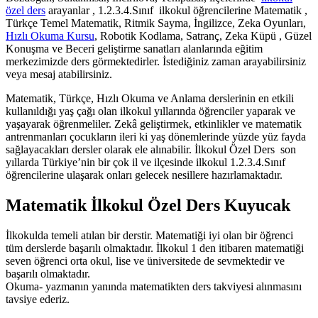
özel ders
arayanlar , 1.2.3.4.Sınıf ilkokul öğrencilerine Matematik ,
Türkçe Temel Matematik, Ritmik Sayma, İngilizce, Zeka Oyunları,
Hızlı Okuma Kursu
, Robotik Kodlama, Satranç, Zeka Küpü , Güzel
Konuşma ve Beceri geliştirme sanatları alanlarında eğitim
merkezimizde ders görmektedirler. İstediğiniz zaman arayabilirsiniz
veya mesaj atabilirsiniz.
Matematik, Türkçe, Hızlı Okuma ve Anlama derslerinin en etkili
kullanıldığı yaş çağı olan ilkokul yıllarında öğrenciler yaparak ve
yaşayarak öğrenmeliler. Zekâ geliştirmek, etkinlikler ve matematik
antrenmanları çocukların ileri ki yaş dönemlerinde yüzde yüz fayda
sağlayacakları dersler olarak ele alınabilir. İlkokul Özel Ders son
yıllarda Türkiye’nin bir çok il ve ilçesinde ilkokul 1.2.3.4.Sınıf
öğrencilerine ulaşarak onları gelecek nesillere hazırlamaktadır.
Matematik İlkokul Özel Ders Kuyucak
İlkokulda temeli atılan bir derstir. Matematiği iyi olan bir öğrenci
tüm derslerde başarılı olmaktadır. İlkokul 1 den itibaren matematiği
seven öğrenci orta okul, lise ve üniversitede de sevmektedir ve
başarılı olmaktadır.
Okuma- yazmanın yanında matematikten ders takviyesi alınmasını
tavsiye ederiz.