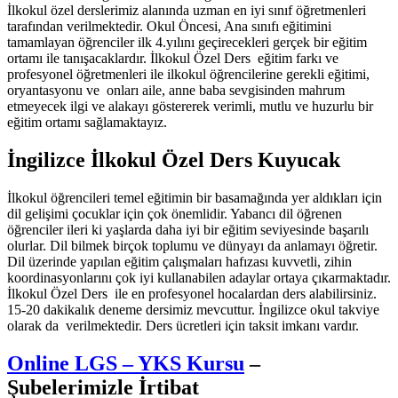
İlkokul özel derslerimiz alanında uzman en iyi sınıf öğretmenleri
tarafından verilmektedir. Okul Öncesi, Ana sınıfı eğitimini
tamamlayan öğrenciler ilk 4.yılını geçirecekleri gerçek bir eğitim
ortamı ile tanışacaklardır. İlkokul Özel Ders eğitim farkı ve
profesyonel öğretmenleri ile ilkokul öğrencilerine gerekli eğitimi,
oryantasyonu ve onları aile, anne baba sevgisinden mahrum
etmeyecek ilgi ve alakayı göstererek verimli, mutlu ve huzurlu bir
eğitim ortamı sağlamaktayız.
İngilizce İlkokul Özel Ders Kuyucak
İlkokul öğrencileri temel eğitimin bir basamağında yer aldıkları için
dil gelişimi çocuklar için çok önemlidir. Yabancı dil öğrenen
öğrenciler ileri ki yaşlarda daha iyi bir eğitim seviyesinde başarılı
olurlar. Dil bilmek birçok toplumu ve dünyayı da anlamayı öğretir.
Dil üzerinde yapılan eğitim çalışmaları hafızası kuvvetli, zihin
koordinasyonlarını çok iyi kullanabilen adaylar ortaya çıkarmaktadır.
İlkokul Özel Ders ile en profesyonel hocalardan ders alabilirsiniz.
15-20 dakikalık deneme dersimiz mevcuttur. İngilizce okul takviye
olarak da verilmektedir. Ders ücretleri için taksit imkanı vardır.
Online LGS – YKS Kursu
–
Şubelerimizle İrtibat