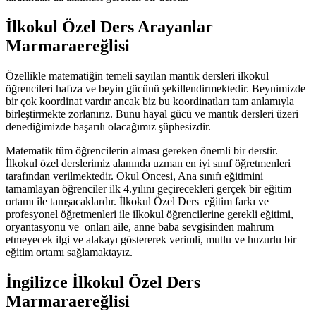
İlkokul Özel Ders Arayanlar
Marmaraereğlisi
Özellikle matematiğin temeli sayılan mantık dersleri ilkokul
öğrencileri hafıza ve beyin gücünü şekillendirmektedir. Beynimizde
bir çok koordinat vardır ancak biz bu koordinatları tam anlamıyla
birleştirmekte zorlanırız. Bunu hayal gücü ve mantık dersleri üzeri
denediğimizde başarılı olacağımız şüphesizdir.
Matematik tüm öğrencilerin alması gereken önemli bir derstir.
İlkokul özel derslerimiz alanında uzman en iyi sınıf öğretmenleri
tarafından verilmektedir. Okul Öncesi, Ana sınıfı eğitimini
tamamlayan öğrenciler ilk 4.yılını geçirecekleri gerçek bir eğitim
ortamı ile tanışacaklardır. İlkokul Özel Ders eğitim farkı ve
profesyonel öğretmenleri ile ilkokul öğrencilerine gerekli eğitimi,
oryantasyonu ve onları aile, anne baba sevgisinden mahrum
etmeyecek ilgi ve alakayı göstererek verimli, mutlu ve huzurlu bir
eğitim ortamı sağlamaktayız.
İngilizce İlkokul Özel Ders
Marmaraereğlisi