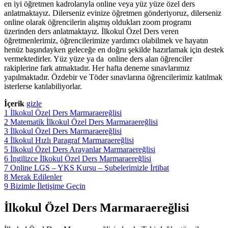
en iyi öğretmen kadrolarıyla online veya yüz yüze özel ders
anlatmaktayız. Dilerseniz evinize öğretmen gönderiyoruz, dilerseniz
online olarak öğrencilerin alışmış oldukları zoom programı
üzerinden ders anlatmaktayız. İlkokul Özel Ders veren
öğretmenlerimiz, öğrencilerimize yardımcı olabilmek ve hayatın
henüz başındayken geleceğe en doğru şekilde hazırlamak için destek
vermektedirler. Yüz yüze ya da online ders alan öğrenciler
rakiplerine fark atmaktadır. Her hafta deneme sınavlarımız
yapılmaktadır. Özdebir ve Töder sınavlarına öğrencilerimiz katılmak
isterlerse katılabiliyorlar.
İçerik
gizle
1
İlkokul Özel Ders Marmaraereğlisi
2
Matematik İlkokul Özel Ders Marmaraereğlisi
3
İlkokul Özel Ders Marmaraereğlisi
4
İlkokul Hızlı Paragraf Marmaraereğlisi
5
İlkokul Özel Ders Arayanlar Marmaraereğlisi
6
İngilizce İlkokul Özel Ders Marmaraereğlisi
7
Online LGS – YKS Kursu – Şubelerimizle İrtibat
8
Merak Edilenler
9
Bizimle İletişime Geçin
İlkokul Özel Ders Marmaraereğlisi