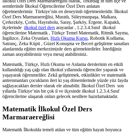
İlkokul Özel Ders Marmaraereğlisi olarak, Tekirdağ’ın tüm ilçe ve
semtlerinde İlkokul Öğrencilerine Özel Ders anlatan
öğretmenlerimiz Türkiye’nin en deneyimli öğretmenleridir. İlkokul
Özel Ders Marmaraereğlisi, Muratlı, Süleymanpaşa, Malkara,
Çerkezköy, Çorlu, Hayrabolu, Saray, Şarköy, Ergene, Kapaklı,
ilçelerinde
ilkokul özel ders
arayanlar , 1.2.3.4.Sınıf ilkokul
öğrencilerine Matematik , Türkçe Temel Matematik, Ritmik Sayma,
İngilizce, Zeka Oyunları,
Hızlı Okuma Kursu
, Robotik Kodlama,
Satranç, Zeka Küpü , Güzel Konuşma ve Beceri geliştirme sanatları
alanlarında eğitim merkezimizde ders görmektedirler. İstediğiniz
zaman arayabilirsiniz veya mesaj atabilirsiniz.
Matematik, Türkçe, Hızlı Okuma ve Anlama derslerinin en etkili
kullanıldığı yaş çağı olan ilkokul yıllarında öğrenciler yaparak ve
yaşayarak öğrenmeliler. Zekâ geliştirmek, etkinlikler ve matematik
antrenmanları çocukların ileri ki yaş dönemlerinde yüzde yüz fayda
sağlayacakları dersler olarak ele alınabilir. İlkokul Özel Ders son
yıllarda Türkiye’nin bir çok il ve ilçesinde ilkokul 1.2.3.4.Sınıf
öğrencilerine ulaşarak onları gelecek nesillere hazırlamaktadır.
Matematik İlkokul Özel Ders
Marmaraereğlisi
Matematik İlkokulda temeli atılan ve tüm eğitim hayatı boyunca