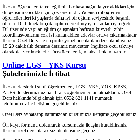
İlkokul öğrencileri temel eğitimin bir basamağında yer aldıkları için
dil gelişimi çocuklar için çok önemlidir. Yabancı dil öğrenen
öğrenciler ileri ki yaşlarda daha iyi bir eğitim seviyesinde başarılı
olurlar. Dil bilmek birçok toplumu ve dünyayı da anlamayı öğretir.
Dil üzerinde yapılan eğitim çalışmaları hafızası kuvvetli, zihin
koordinasyonlarını çok iyi kullanabilen adaylar ortaya çıkarmaktadır.
İlkokul Özel Ders ile en profesyonel hocalardan ders alabilirsiniz.
15-20 dakikalık deneme dersimiz mevcuttur. İngilizce okul takviye
olarak da verilmektedir. Ders ücretleri için taksit imkanı vardır.
Online LGS – YKS Kursu
–
Şubelerimizle İrtibat
İlkokul derslerini sınıf öğretmenleri, LGS , YKS, YÖS, KPSS,
ALES derslerimizi uzman branş öğretmenleri anlatmaktadır. Özel
Ders hakkında bilgi almak için 0532 621 1141 numaralı
telefonumuz ile iletişime geçebilirsiniz.
Özel Ders Whatsapp hattımızdan kursumuzla iletişime geçebilirsiniz
Ön kayıt formunu doldurarak kursumuzla iletişim kurabilirsiniz.
İlkokul özel ders olarak sizinle iletişime geçeriz.