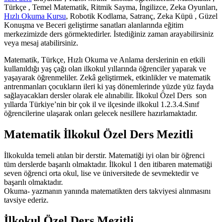
Türkçe , Temel Matematik, Ritmik Sayma, İngilizce, Zeka Oyunları,
Hızlı Okuma Kursu
, Robotik Kodlama, Satranç, Zeka Küpü , Güzel
Konuşma ve Beceri geliştirme sanatları alanlarında eğitim
merkezimizde ders görmektedirler. İstediğiniz zaman arayabilirsiniz
veya mesaj atabilirsiniz.
Matematik, Türkçe, Hızlı Okuma ve Anlama derslerinin en etkili
kullanıldığı yaş çağı olan ilkokul yıllarında öğrenciler yaparak ve
yaşayarak öğrenmeliler. Zekâ geliştirmek, etkinlikler ve matematik
antrenmanları çocukların ileri ki yaş dönemlerinde yüzde yüz fayda
sağlayacakları dersler olarak ele alınabilir. İlkokul Özel Ders son
yıllarda Türkiye’nin bir çok il ve ilçesinde ilkokul 1.2.3.4.Sınıf
öğrencilerine ulaşarak onları gelecek nesillere hazırlamaktadır.
Matematik İlkokul Özel Ders Mezitli
İlkokulda temeli atılan bir derstir. Matematiği iyi olan bir öğrenci
tüm derslerde başarılı olmaktadır. İlkokul 1 den itibaren matematiği
seven öğrenci orta okul, lise ve üniversitede de sevmektedir ve
başarılı olmaktadır.
Okuma- yazmanın yanında matematikten ders takviyesi alınmasını
tavsiye ederiz.
İlkokul Özel Ders Mezitli