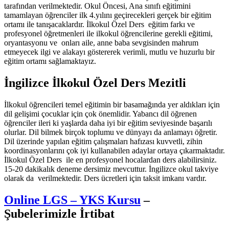
tarafından verilmektedir. Okul Öncesi, Ana sınıfı eğitimini
tamamlayan öğrenciler ilk 4.yılını geçirecekleri gerçek bir eğitim
ortamı ile tanışacaklardır. İlkokul Özel Ders eğitim farkı ve
profesyonel öğretmenleri ile ilkokul öğrencilerine gerekli eğitimi,
oryantasyonu ve onları aile, anne baba sevgisinden mahrum
etmeyecek ilgi ve alakayı göstererek verimli, mutlu ve huzurlu bir
eğitim ortamı sağlamaktayız.
İngilizce İlkokul Özel Ders Mezitli
İlkokul öğrencileri temel eğitimin bir basamağında yer aldıkları için
dil gelişimi çocuklar için çok önemlidir. Yabancı dil öğrenen
öğrenciler ileri ki yaşlarda daha iyi bir eğitim seviyesinde başarılı
olurlar. Dil bilmek birçok toplumu ve dünyayı da anlamayı öğretir.
Dil üzerinde yapılan eğitim çalışmaları hafızası kuvvetli, zihin
koordinasyonlarını çok iyi kullanabilen adaylar ortaya çıkarmaktadır.
İlkokul Özel Ders ile en profesyonel hocalardan ders alabilirsiniz.
15-20 dakikalık deneme dersimiz mevcuttur. İngilizce okul takviye
olarak da verilmektedir. Ders ücretleri için taksit imkanı vardır.
Online LGS – YKS Kursu
–
Şubelerimizle İrtibat