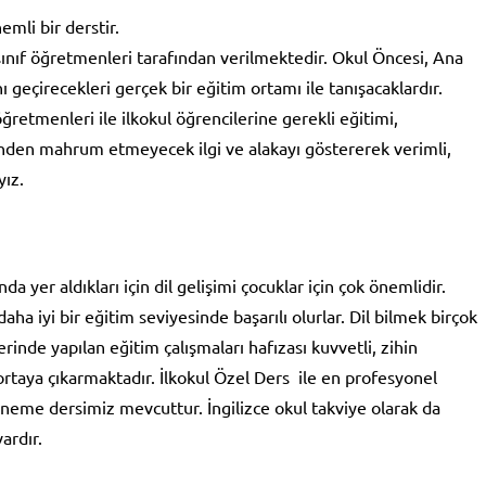
mli bir derstir.
sınıf öğretmenleri tarafından verilmektedir. Okul Öncesi, Ana
nı geçirecekleri gerçek bir eğitim ortamı ile tanışacaklardır.
ğretmenleri ile ilkokul öğrencilerine gerekli eğitimi,
inden mahrum etmeyecek ilgi ve alakayı göstererek verimli,
yız.
a yer aldıkları için dil gelişimi çocuklar için çok önemlidir.
daha iyi bir eğitim seviyesinde başarılı olurlar. Dil bilmek birçok
inde yapılan eğitim çalışmaları hafızası kuvvetli, zihin
 ortaya çıkarmaktadır. İlkokul Özel Ders ile en profesyonel
deneme dersimiz mevcuttur. İngilizce okul takviye olarak da
ardır.