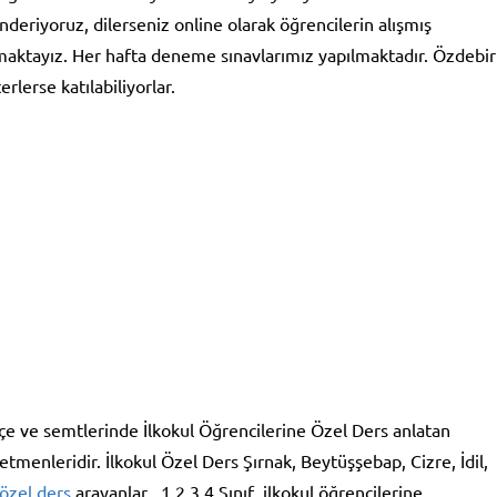
deriyoruz, dilerseniz online olarak öğrencilerin alışmış
aktayız. Her hafta deneme sınavlarımız yapılmaktadır. Özdebir
rlerse katılabiliyorlar.
ilçe ve semtlerinde İlkokul Öğrencilerine Özel Ders anlatan
menleridir. İlkokul Özel Ders Şırnak, Beytüşşebap, Cizre, İdil,
 özel ders
arayanlar , 1.2.3.4.Sınıf ilkokul öğrencilerine