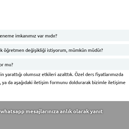
deneme imkanımız var mıdır?
k öğretmen değişikliği istiyorum, mümkün müdür?
yor mu?
n yarattığı olumsuz etkileri azalttık. Özel ders fiyatlarımızda
k, ya da aşağıdaki iletişim formunu doldurarak bizimle iletişime
whatsapp mesajlarınıza anlık olarak yanıt