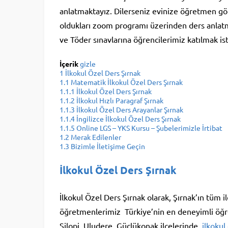
anlatmaktayız. Dilerseniz evinize öğretmen gön
oldukları zoom programı üzerinden ders anlatm
ve Töder sınavlarına öğrencilerimiz katılmak iste
İçerik
gizle
1
İlkokul Özel Ders Şırnak
1.1
Matematik İlkokul Özel Ders Şırnak
1.1.1
İlkokul Özel Ders Şırnak
1.1.2
İlkokul Hızlı Paragraf Şırnak
1.1.3
İlkokul Özel Ders Arayanlar Şırnak
1.1.4
İngilizce İlkokul Özel Ders Şırnak
1.1.5
Online LGS – YKS Kursu – Şubelerimizle İrtibat
1.2
Merak Edilenler
1.3
Bizimle İletişime Geçin
İlkokul Özel Ders Şırnak
İlkokul Özel Ders Şırnak olarak, Şırnak’ın tüm 
öğretmenlerimiz Türkiye’nin en deneyimli öğret
Silopi, Uludere, Güçlükonak ilçelerinde
ilkokul