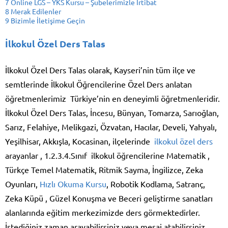
7
Online LGS – YKS Kursu – Şubelerimizle İrtibat
8
Merak Edilenler
9
Bizimle İletişime Geçin
İlkokul Özel Ders Talas
İlkokul Özel Ders Talas olarak, Kayseri’nin tüm ilçe ve
semtlerinde İlkokul Öğrencilerine Özel Ders anlatan
öğretmenlerimiz Türkiye’nin en deneyimli öğretmenleridir.
İlkokul Özel Ders Talas, İncesu, Bünyan, Tomarza, Sarıoğlan,
Sarız, Felahiye, Melikgazi, Özvatan, Hacılar, Develi, Yahyalı,
Yeşilhisar, Akkışla, Kocasinan, ilçelerinde
ilkokul özel ders
arayanlar , 1.2.3.4.Sınıf ilkokul öğrencilerine Matematik ,
Türkçe Temel Matematik, Ritmik Sayma, İngilizce, Zeka
Oyunları,
Hızlı Okuma Kursu
, Robotik Kodlama, Satranç,
Zeka Küpü , Güzel Konuşma ve Beceri geliştirme sanatları
alanlarında eğitim merkezimizde ders görmektedirler.
İstediğiniz zaman arayabilirsiniz veya mesaj atabilirsiniz.