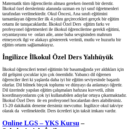
Matematik tüm öğrencilerin alması gereken önemli bir derstir.
İlkokul özel derslerimiz alanında uzman en iyi sınıf öğretmenleri
tarafından verilmektedir. Okul Öncesi, Ana sınıfı eğitimini
tamamlayan öğrenciler ilk 4.yılını geçirecekleri gerçek bir eğitim
ortamı ile tanışacaklardır. İlkokul Özel Ders eğitim farkı ve
profesyonel öğretmenleri ile ilkokul öğrencilerine gerekli eğitimi,
oryantasyonu ve onları aile, anne baba sevgisinden mahrum
etmeyecek ilgi ve alakayı göstererek verimli, mutlu ve huzurlu bir
eğitim ortamı sağlamaktayız.
İngilizce İlkokul Özel Ders Yalıhüyük
İlkokul öğrencileri temel eğitimin bir basamağında yer aldıkları için
dil gelişimi çocuklar için çok önemlidir. Yabancı dil öğrenen
öğrenciler ileri ki yaşlarda daha iyi bir eğitim seviyesinde başarılı
olurlar. Dil bilmek birçok toplumu ve dünyayı da anlamayı öğretir.
Dil üzerinde yapılan eğitim çalışmaları hafızası kuvvetli, zihin
koordinasyonlarını çok iyi kullanabilen adaylar ortaya çıkarmaktadır.
İlkokul Özel Ders ile en profesyonel hocalardan ders alabilirsiniz.
15-20 dakikalık deneme dersimiz mevcuttur. İngilizce okul takviye
olarak da verilmektedir. Ders ücretleri için taksit imkanı vardır.
Online LGS – YKS Kursu
–