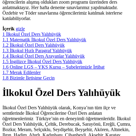
öğrencilerin alışmış oldukları zoom programı üzerinden ders
anlatmaktayız. Her hafta deneme sınavlarımız yapılmaktadır.
Özdebir ve Töder sınavlarına öğrencilerimiz katılmak isterlerse
katılabiliyorlar.
İçerik
gizle
1
İlkokul Özel Ders Yalıhüyük
1.1
Matematik İlkokul Özel Ders Yalıhüyük
1.2
İlkokul Özel Ders Yalıhüyük
1.3
İlkokul Hızlı Paragraf Yalıhüyük
1.4
İlkokul Özel Ders Arayanlar Yalıhüyük
1.5
İngilizce İlkokul Özel Ders Yalıhüyük
1.6
Online LGS – YKS Kursu – Şubelerimizle İrtibat
1.7
Merak Edilenler
1.8
Bizimle İletişime Geçin
İlkokul Özel Ders Yalıhüyük
İlkokul Özel Ders Yalıhüyük olarak, Konya’nın tüm ilçe ve
semtlerinde İlkokul Öğrencilerine Özel Ders anlatan
öğretmenlerimiz Türkiye’nin en deneyimli öğretmenleridir. İlkokul
Özel Ders Yalıhüyük, Çeltik, Derebucak, Sarayönü, Ereğli, Çumra,
Bozkır, Meram, Selçuklu, Seydişehir, Beyşehir, Akören, Altınekin,
Ilgın, Hadim, Ahırlı, Kadınhanı, Cihanbeyli, Akşehir, Karatay,