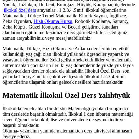
Yunak, Tuzlukçu, Derbent, Emirgazi, Hüyük, Karapınar, ilçelerinde
ilkokul özel ders
arayanlar , 1.2.3.4.Sınıf ilkokul öğrencilerine
Matematik , Türkçe Temel Matematik, Ritmik Sayma, İngilizce,
Zeka Oyunları,
Hızlı Okuma Kursu
, Robotik Kodlama, Satranç,
Zeka Küpü , Güzel Konuşma ve Beceri geliştirme sanatları
alanlarında eğitim merkezimizde ders görmektedirler. İstediğiniz
zaman arayabilirsiniz veya mesaj atabilirsiniz.
Matematik, Türkçe, Hızlı Okuma ve Anlama derslerinin en etkili
kullanıldığı yaş çağı olan ilkokul yıllarında öğrenciler yaparak ve
yaşayarak öğrenmeliler. Zekâ geliştirmek, etkinlikler ve matematik
antrenmanları çocukların ileri ki yaş dönemlerinde yüzde yüz fayda
sağlayacakları dersler olarak ele alınabilir. İlkokul Özel Ders son
yıllarda Türkiye’nin bir çok il ve ilçesinde ilkokul 1.2.3.4.Sınıf
öğrencilerine ulaşarak onları gelecek nesillere hazırlamaktadır.
Matematik İlkokul Özel Ders Yalıhüyük
İlkokulda temeli atılan bir derstir. Matematiği iyi olan bir öğrenci
tüm derslerde başarılı olmaktadır. İlkokul 1 den itibaren matematiği
seven öğrenci orta okul, lise ve üniversitede de sevmektedir ve
başarılı olmaktadır.
Okuma- yazmanın yanında matematikten ders takviyesi alınmasını
tavsiye ederiz.