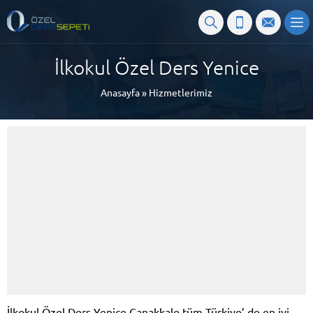
İlkokul Özel Ders Yenice
Anasayfa
»
Hizmetlerimiz
İlkokul Özel Ders Yenice Çanakkale tüm Türkiye’ de en iyi