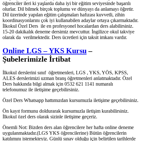
öğrenciler ileri ki yaşlarda daha iyi bir eğitim seviyesinde başarılı
olurlar. Dil bilmek birçok toplumu ve dünyayı da anlamayı öğretir.
Dil üzerinde yapılan eğitim çalışmaları hafızası kuvvetli, zihin
koordinasyonlarını çok iyi kullanabilen adaylar ortaya çıkarmaktadır.
İlkokul Özel Ders ile en profesyonel hocalardan ders alabilirsiniz.
15-20 dakikalık deneme dersimiz mevcuttur. İngilizce okul takviye
olarak da verilmektedir. Ders ücretleri için taksit imkanı vardır.
Online LGS – YKS Kursu
–
Şubelerimizle İrtibat
İlkokul derslerini sınıf öğretmenleri, LGS , YKS, YÖS, KPSS,
ALES derslerimizi uzman branş öğretmenleri anlatmaktadır. Özel
Ders hakkında bilgi almak için 0532 621 1141 numaralı
telefonumuz ile iletişime geçebilirsiniz.
Özel Ders Whatsapp hattımızdan kursumuzla iletişime geçebilirsiniz.
Ön kayıt formunu doldurarak kursumuzla iletişim kurabilirsiniz.
İlkokul özel ders olarak sizinle iletişime geçeriz.
Önemli Not: Bizden ders alan öğrencilere her hafta online deneme
uygulanmaktadır.(LGS YKS öğrencilerine) Bütün öğrencilerin
katılımını istemekteyiz. Günlü sınav olduğu için belirtilen tarihlerde