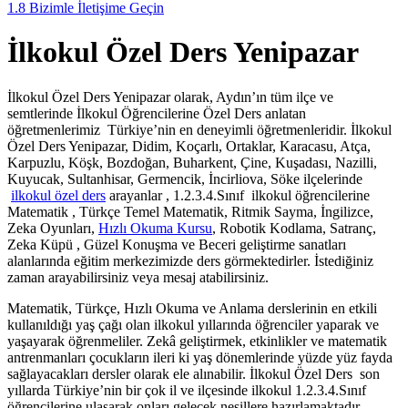
1.8
Bizimle İletişime Geçin
İlkokul Özel Ders Yenipazar
İlkokul Özel Ders Yenipazar olarak, Aydın’ın tüm ilçe ve
semtlerinde İlkokul Öğrencilerine Özel Ders anlatan
öğretmenlerimiz Türkiye’nin en deneyimli öğretmenleridir. İlkokul
Özel Ders Yenipazar, Didim, Koçarlı, Ortaklar, Karacasu, Atça,
Karpuzlu, Köşk, Bozdoğan, Buharkent, Çine, Kuşadası, Nazilli,
Kuyucak, Sultanhisar, Germencik, İncirliova, Söke ilçelerinde
ilkokul özel ders
arayanlar , 1.2.3.4.Sınıf ilkokul öğrencilerine
Matematik , Türkçe Temel Matematik, Ritmik Sayma, İngilizce,
Zeka Oyunları,
Hızlı Okuma Kursu
, Robotik Kodlama, Satranç,
Zeka Küpü , Güzel Konuşma ve Beceri geliştirme sanatları
alanlarında eğitim merkezimizde ders görmektedirler. İstediğiniz
zaman arayabilirsiniz veya mesaj atabilirsiniz.
Matematik, Türkçe, Hızlı Okuma ve Anlama derslerinin en etkili
kullanıldığı yaş çağı olan ilkokul yıllarında öğrenciler yaparak ve
yaşayarak öğrenmeliler. Zekâ geliştirmek, etkinlikler ve matematik
antrenmanları çocukların ileri ki yaş dönemlerinde yüzde yüz fayda
sağlayacakları dersler olarak ele alınabilir. İlkokul Özel Ders son
yıllarda Türkiye’nin bir çok il ve ilçesinde ilkokul 1.2.3.4.Sınıf
öğrencilerine ulaşarak onları gelecek nesillere hazırlamaktadır.