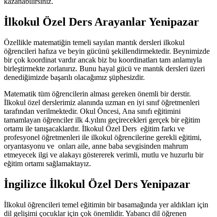
kazanabilirsiniz.
İlkokul Özel Ders Arayanlar Yenipazar
Özellikle matematiğin temeli sayılan mantık dersleri ilkokul
öğrencileri hafıza ve beyin gücünü şekillendirmektedir. Beynimizde
bir çok koordinat vardır ancak biz bu koordinatları tam anlamıyla
birleştirmekte zorlanırız. Bunu hayal gücü ve mantık dersleri üzeri
denediğimizde başarılı olacağımız şüphesizdir.
Matematik tüm öğrencilerin alması gereken önemli bir derstir.
İlkokul özel derslerimiz alanında uzman en iyi sınıf öğretmenleri
tarafından verilmektedir. Okul Öncesi, Ana sınıfı eğitimini
tamamlayan öğrenciler ilk 4.yılını geçirecekleri gerçek bir eğitim
ortamı ile tanışacaklardır. İlkokul Özel Ders eğitim farkı ve
profesyonel öğretmenleri ile ilkokul öğrencilerine gerekli eğitimi,
oryantasyonu ve onları aile, anne baba sevgisinden mahrum
etmeyecek ilgi ve alakayı göstererek verimli, mutlu ve huzurlu bir
eğitim ortamı sağlamaktayız.
İngilizce İlkokul Özel Ders Yenipazar
İlkokul öğrencileri temel eğitimin bir basamağında yer aldıkları için
dil gelişimi çocuklar için çok önemlidir. Yabancı dil öğrenen