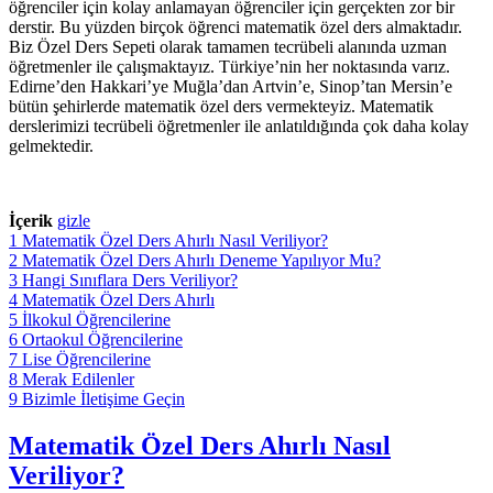
öğrenciler için kolay anlamayan öğrenciler için gerçekten zor bir
derstir. Bu yüzden birçok öğrenci matematik özel ders almaktadır.
Biz Özel Ders Sepeti olarak tamamen tecrübeli alanında uzman
öğretmenler ile çalışmaktayız. Türkiye’nin her noktasında varız.
Edirne’den Hakkari’ye Muğla’dan Artvin’e, Sinop’tan Mersin’e
bütün şehirlerde matematik özel ders vermekteyiz. Matematik
derslerimizi tecrübeli öğretmenler ile anlatıldığında çok daha kolay
gelmektedir.
İçerik
gizle
1
Matematik Özel Ders Ahırlı Nasıl Veriliyor?
2
Matematik Özel Ders Ahırlı Deneme Yapılıyor Mu?
3
Hangi Sınıflara Ders Veriliyor?
4
Matematik Özel Ders Ahırlı
5
İlkokul Öğrencilerine
6
Ortaokul Öğrencilerine
7
Lise Öğrencilerine
8
Merak Edilenler
9
Bizimle İletişime Geçin
Matematik Özel Ders Ahırlı Nasıl
Veriliyor?