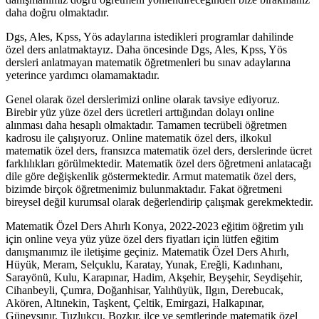
daha doğru olmaktadır.
Dgs, Ales, Kpss, Yös adaylarına istedikleri programlar dahilinde
özel ders anlatmaktayız. Daha öncesinde Dgs, Ales, Kpss, Yös
dersleri anlatmayan matematik öğretmenleri bu sınav adaylarına
yeterince yardımcı olamamaktadır.
Genel olarak özel derslerimizi online olarak tavsiye ediyoruz.
Birebir yüz yüze özel ders ücretleri arttığından dolayı online
alınması daha hesaplı olmaktadır. Tamamen tecrübeli öğretmen
kadrosu ile çalışıyoruz. Online matematik özel ders, ilkokul
matematik özel ders, fransızca matematik özel ders, derslerinde ücret
farklılıkları görülmektedir. Matematik özel ders öğretmeni anlatacağı
dile göre değişkenlik göstermektedir. Armut matematik özel ders,
bizimde birçok öğretmenimiz bulunmaktadır. Fakat öğretmeni
bireysel değil kurumsal olarak değerlendirip çalışmak gerekmektedir.
Matematik Özel Ders Ahırlı Konya, 2022-2023 eğitim öğretim yılı
için online veya yüz yüze özel ders fiyatları için lütfen eğitim
danışmanımız ile iletişime geçiniz. Matematik Özel Ders Ahırlı,
Hüyük, Meram, Selçuklu, Karatay, Yunak, Ereğli, Kadınhanı,
Sarayönü, Kulu, Karapınar, Hadim, Akşehir, Beyşehir, Seydişehir,
Cihanbeyli, Çumra, Doğanhisar, Yalıhüyük, Ilgın, Derebucak,
Akören, Altınekin, Taşkent, Çeltik, Emirgazi, Halkapınar,
Güneysınır, Tuzlukçu, Bozkır, ilçe ve semtlerinde matematik özel