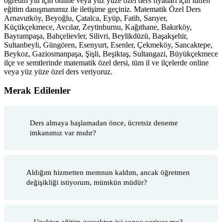
öğretim yılı için online veya yüz yüze özel ders fiyatları için lütfen
eğitim danışmanımız ile iletişime geçiniz. Matematik Özel Ders
Arnavutköy, Beyoğlu, Çatalca, Eyüp, Fatih, Sarıyer,
Küçükçekmece, Avcılar, Zeytinburnu, Kağıthane, Bakırköy,
Bayrampaşa, Bahçelievler, Silivri, Beylikdüzü, Başakşehir,
Sultanbeyli, Güngören, Esenyurt, Esenler, Çekmeköy, Sancaktepe,
Beykoz, Gaziosmanpaşa, Şişli, Beşiktaş, Sultangazi, Büyükçekmece
ilçe ve semtlerinde matematik özel dersi, tüm il ve ilçelerde online
veya yüz yüze özel ders veriyoruz.
Merak Edilenler
Ders almaya başlamadan önce, ücretsiz deneme
imkanımız var mıdır?
Aldığım hizmetten memnun kaldım, ancak öğretmen
değişikliği istiyorum, mümkün müdür?