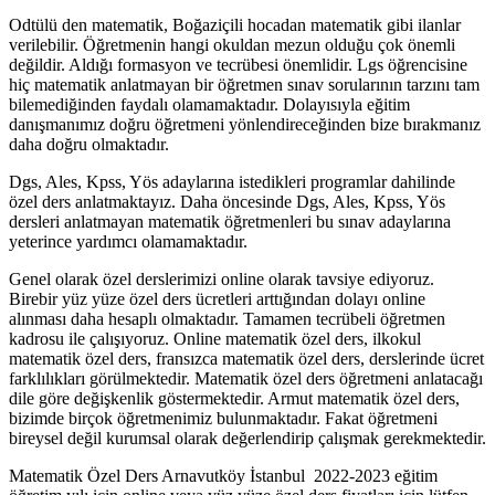
Odtülü den matematik, Boğaziçili hocadan matematik gibi ilanlar
verilebilir. Öğretmenin hangi okuldan mezun olduğu çok önemli
değildir. Aldığı formasyon ve tecrübesi önemlidir. Lgs öğrencisine
hiç matematik anlatmayan bir öğretmen sınav sorularının tarzını tam
bilemediğinden faydalı olamamaktadır. Dolayısıyla eğitim
danışmanımız doğru öğretmeni yönlendireceğinden bize bırakmanız
daha doğru olmaktadır.
Dgs, Ales, Kpss, Yös adaylarına istedikleri programlar dahilinde
özel ders anlatmaktayız. Daha öncesinde Dgs, Ales, Kpss, Yös
dersleri anlatmayan matematik öğretmenleri bu sınav adaylarına
yeterince yardımcı olamamaktadır.
Genel olarak özel derslerimizi online olarak tavsiye ediyoruz.
Birebir yüz yüze özel ders ücretleri arttığından dolayı online
alınması daha hesaplı olmaktadır. Tamamen tecrübeli öğretmen
kadrosu ile çalışıyoruz. Online matematik özel ders, ilkokul
matematik özel ders, fransızca matematik özel ders, derslerinde ücret
farklılıkları görülmektedir. Matematik özel ders öğretmeni anlatacağı
dile göre değişkenlik göstermektedir. Armut matematik özel ders,
bizimde birçok öğretmenimiz bulunmaktadır. Fakat öğretmeni
bireysel değil kurumsal olarak değerlendirip çalışmak gerekmektedir.
Matematik Özel Ders Arnavutköy İstanbul 2022-2023 eğitim