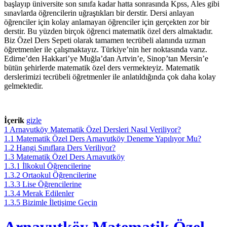
başlayıp üniversite son sınıfa kadar hatta sonrasında Kpss, Ales gibi
sınavlarda öğrencilerin uğraştıkları bir derstir. Dersi anlayan
öğrenciler için kolay anlamayan öğrenciler için gerçekten zor bir
derstir. Bu yüzden birçok öğrenci matematik özel ders almaktadır.
Biz Özel Ders Sepeti olarak tamamen tecrübeli alanında uzman
öğretmenler ile çalışmaktayız. Türkiye’nin her noktasında varız.
Edirne’den Hakkari’ye Muğla’dan Artvin’e, Sinop’tan Mersin’e
bütün şehirlerde matematik özel ders vermekteyiz. Matematik
derslerimizi tecrübeli öğretmenler ile anlatıldığında çok daha kolay
gelmektedir.
İçerik
gizle
1
Arnavutköy Matematik Özel Dersleri Nasıl Veriliyor?
1.1
Matematik Özel Ders Arnavutköy Deneme Yapılıyor Mu?
1.2
Hangi Sınıflara Ders Veriliyor?
1.3
Matematik Özel Ders Arnavutköy
1.3.1
İlkokul Öğrencilerine
1.3.2
Ortaokul Öğrencilerine
1.3.3
Lise Öğrencilerine
1.3.4
Merak Edilenler
1.3.5
Bizimle İletişime Geçin