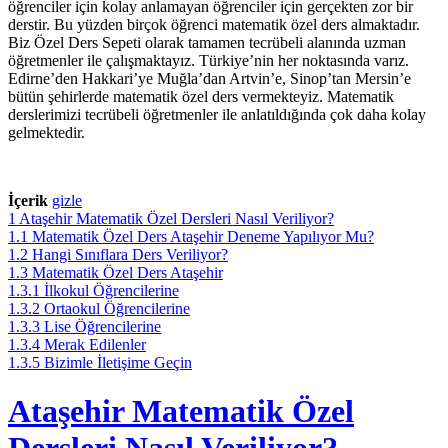
öğrenciler için kolay anlamayan öğrenciler için gerçekten zor bir
derstir. Bu yüzden birçok öğrenci matematik özel ders almaktadır.
Biz Özel Ders Sepeti olarak tamamen tecrübeli alanında uzman
öğretmenler ile çalışmaktayız. Türkiye’nin her noktasında varız.
Edirne’den Hakkari’ye Muğla’dan Artvin’e, Sinop’tan Mersin’e
bütün şehirlerde matematik özel ders vermekteyiz. Matematik
derslerimizi tecrübeli öğretmenler ile anlatıldığında çok daha kolay
gelmektedir.
İçerik
gizle
1
Ataşehir Matematik Özel Dersleri Nasıl Veriliyor?
1.1
Matematik Özel Ders Ataşehir Deneme Yapılıyor Mu?
1.2
Hangi Sınıflara Ders Veriliyor?
1.3
Matematik Özel Ders Ataşehir
1.3.1
İlkokul Öğrencilerine
1.3.2
Ortaokul Öğrencilerine
1.3.3
Lise Öğrencilerine
1.3.4
Merak Edilenler
1.3.5
Bizimle İletişime Geçin
Ataşehir Matematik Özel