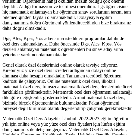
verilebilir. Öğretmenin hangi okuldan mezun olduğu çok önemli
değildir. Aldığı formasyon ve tecrübesi önemlidir. Lgs öğrencisine
hiç matematik anlatmayan bir öğretmen sınav sorularının tarzını tam
bilemediğinden faydalı olamamaktadır. Dolayısıyla eğitim
danışmanımız doğru öğretmeni yönlendireceğinden bize bırakmanız
daha doğru olmaktadır.
Dgs, Ales, Kpss, Yös adaylarına istedikleri programlar dahilinde
özel ders anlatmaktayız. Daha öncesinde Dgs, Ales, Kpss, Yös
dersleri anlatmayan matematik öğretmenleri bu sınav adaylarına
yeterince yardımcı olamamaktadır.
Genel olarak özel derslerimizi online olarak tavsiye ediyoruz.
Birebir yüz yüze özel ders ücretleri arttığından dolayı online
alınması daha hesaplı olmaktadır. Tamamen tecrübeli öğretmen
kadrosu ile çalışıyoruz. Online matematik özel ders, ilkokul
matematik özel ders, fransızca matematik özel ders, derslerinde ücret
farklılıkları görülmektedir. Matematik özel ders öğretmeni anlatacağı
dile göre değişkenlik göstermektedir. Armut matematik özel ders,
bizimde birçok öğretmenimiz bulunmaktadır. Fakat öğretmeni
bireysel değil kurumsal olarak değerlendirip çalışmak gerekmektedir.
Matematik Özel Ders Ataşehir İstanbul 2022-2023 eğitim öğretim
yılı için online veya yüz yüze özel ders fiyatları için lütfen eğitim
danışmanımız ile iletişime geçiniz. Matematik Özel Ders Ataşehir,
Kadıköy, Ümraniye, Küçükyalı, Tuzla, Üsküdar, Pendik, Çamlıca,