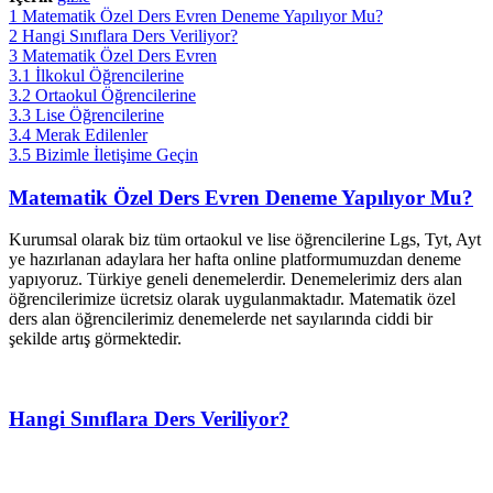
1
Matematik Özel Ders Evren Deneme Yapılıyor Mu?
2
Hangi Sınıflara Ders Veriliyor?
3
Matematik Özel Ders Evren
3.1
İlkokul Öğrencilerine
3.2
Ortaokul Öğrencilerine
3.3
Lise Öğrencilerine
3.4
Merak Edilenler
3.5
Bizimle İletişime Geçin
Matematik Özel Ders Evren Deneme Yapılıyor Mu?
Kurumsal olarak biz tüm ortaokul ve lise öğrencilerine Lgs, Tyt, Ayt
ye hazırlanan adaylara her hafta online platformumuzdan deneme
yapıyoruz. Türkiye geneli denemelerdir. Denemelerimiz ders alan
öğrencilerimize ücretsiz olarak uygulanmaktadır. Matematik özel
ders alan öğrencilerimiz denemelerde net sayılarında ciddi bir
şekilde artış görmektedir.
Hangi Sınıflara Ders Veriliyor?