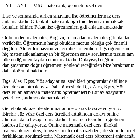
TYT – AYT – MSÜ matematik, geometri özel ders
Lise ve sonrasında girilen sınavlara lise öğretmenlerimiz ders
anlatmaktadır. Ortaokul matematik öğretmenlerimiz muhakkak
konuları bilirler. Fakat lise öğretmenleri gidi anlatamamaktadır.
Odtü lü den matematik, Boğaziçili hocadan matematik gibi ilanlar
verilebilir. Öğretmenin hangi okuldan mezun olduğu çok önemli
değildir. Aldığı formasyon ve tecrübesi önemlidir. Lgs öğrencisine
hiç matematik anlatmayan bir öğretmen sınav sorularının tarzını tam
bilemediğinden faydalı olamamaktadır. Dolayısıyla eğitim
danışmanımız doğru öğretmeni yönlendireceğinden bize bırakmanız
daha doğru olmaktadır.
Dgs, Ales, Kpss, Yös adaylarına istedikleri programlar dahilinde
özel ders anlatmaktayız. Daha öncesinde Dgs, Ales, Kpss, Yös
dersleri anlatmayan matematik öğretmenleri bu sınav adaylarına
yeterince yardımcı olamamaktadır.
Genel olarak özel derslerimizi online olarak tavsiye ediyoruz.
Birebir yüz yüze özel ders ücretleri arttığından dolayı online
alınması daha hesaplı olmaktadır. Tamamen tecrübeli öğretmen
kadrosu ile çalışıyoruz. Online matematik özel ders, ilkokul
matematik özel ders, fransızca matematik özel ders, derslerinde ücret
farklılıkları görülmektedir. Matematik özel ders öğretmeni anlatacağı