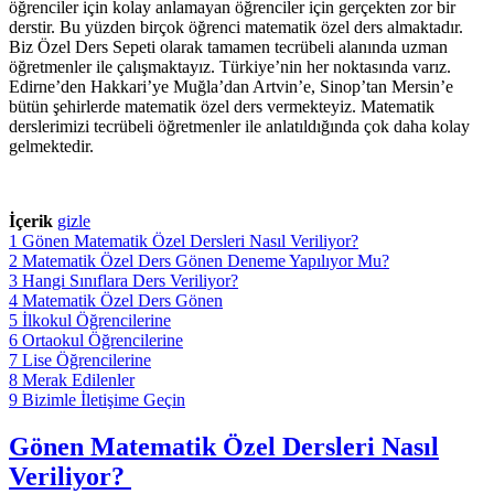
öğrenciler için kolay anlamayan öğrenciler için gerçekten zor bir
derstir. Bu yüzden birçok öğrenci matematik özel ders almaktadır.
Biz Özel Ders Sepeti olarak tamamen tecrübeli alanında uzman
öğretmenler ile çalışmaktayız. Türkiye’nin her noktasında varız.
Edirne’den Hakkari’ye Muğla’dan Artvin’e, Sinop’tan Mersin’e
bütün şehirlerde matematik özel ders vermekteyiz. Matematik
derslerimizi tecrübeli öğretmenler ile anlatıldığında çok daha kolay
gelmektedir.
İçerik
gizle
1
Gönen Matematik Özel Dersleri Nasıl Veriliyor?
2
Matematik Özel Ders Gönen Deneme Yapılıyor Mu?
3
Hangi Sınıflara Ders Veriliyor?
4
Matematik Özel Ders Gönen
5
İlkokul Öğrencilerine
6
Ortaokul Öğrencilerine
7
Lise Öğrencilerine
8
Merak Edilenler
9
Bizimle İletişime Geçin
Gönen Matematik Özel Dersleri Nasıl
Veriliyor?