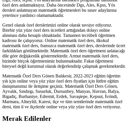
özel ders anlatmaktayız. Daha öncesinde Dgs, Ales, Kpss, Yös
dersleri anlatmayan matematik öğretmenleri bu sınav adaylarına
yeterince yardımcı olamamaktadır.
Genel olarak özel derslerimizi online olarak tavsiye ediyoruz.
Birebir yüz yüze özel ders ücretleri arttığından dolayı online
alınması daha hesaplı olmaktadır. Tamamen tecrübeli öğretmen
kadrosu ile çalışıyoruz. Online matematik özel ders, ilkokul
matematik özel ders, fransızca matematik özel ders, derslerinde ücret
farklılıkları görülmektedir. Matematik özel ders öğretmeni anlatacağı
dile göre değişkenlik göstermektedir. Armut matematik özel ders,
bizimde birçok öğretmenimiz bulunmaktadır. Fakat öğretmeni
bireysel değil kurumsal olarak değerlendirip çalışmak gerekmektedir.
Matematik Özel Ders Gönen Balıkesir, 2022-2023 eğitim öğretim
yılı için online veya yüz yüze özel ders fiyatları için lütfen eğitim
danışmanımız ile iletişime geçiniz. Matematik Özel Ders Gönen,
Ayvalık, Sındırgı, Susurluk, Dursunbey, Manyas, Havran, Balya,
Bigadiç, Burhaniye, Edremit, Erdek, Savaştepe, Kepsut, İvrindi,
Marmara, Altıeylül, Karesi, ilçe ve tüm semtlerinde matematik özel
dersi, tüm il ve ilçelerde online veya yüz yüze özel ders veriyoruz.
Merak Edilenler